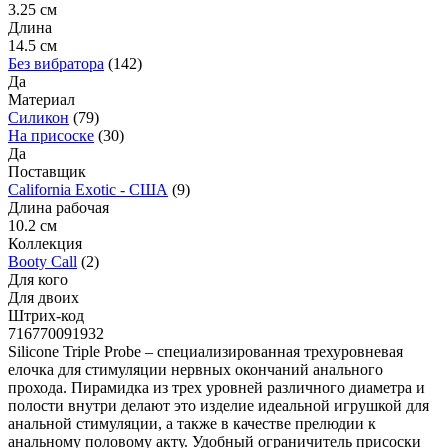
3.25 см
Длина
14.5 см
Без вибратора
(142)
Да
Материал
Силикон
(79)
На присоске
(30)
Да
Поставщик
California Exotic - США
(9)
Длина рабочая
10.2 см
Коллекция
Booty Call
(2)
Для кого
Для двоих
Штрих-код
716770091932
Silicone Triple Probe – специализированная трехуровневая
елочка для стимуляции нервных окончаний анального
прохода. Пирамидка из трех уровней различного диаметра и
полости внутри делают это изделие идеальной игрушкой для
анальной стимуляции, а также в качестве прелюдии к
анальному половому акту. Удобный ограничитель присоски