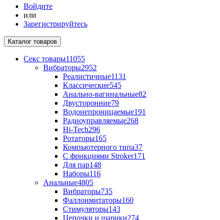
Войдите
или
Зарегистрируйтесь
Каталог
товаров
Секс товары
11055
Вибраторы
2952
Реалистичные
1131
Классические
545
Анально-вагинальные
82
Двусторонние
79
Водонепроницаемые
191
Радиоуправляемые
268
Hi-Tech
296
Ротаторы
165
Компьютерного типа
37
С фрикциями Stroker
171
Для пар
148
Наборы
116
Анальные
4805
Вибраторы
735
Фаллоимитаторы
160
Стимуляторы
143
Цепочки и шарики
274