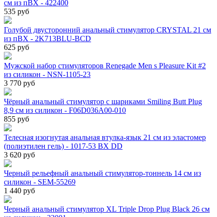
см из пВХ - 422400
535 руб
Голубой двусторонний анальный стимулятор CRYSTAL 21 см
из пВХ - 2K713BLU-BCD
625 руб
Мужской набор стимуляторов Renegade Men s Pleasure Kit #2
из силикон - NSN-1105-23
3 770 руб
Чёрный анальный стимулятор с шариками Smiling Butt Plug
8,9 см из силикон - F06D036A00-010
855 руб
Телесная изогнутая анальная втулка-язык 21 см из эластомер
(полиэтилен гель) - 1017-53 BX DD
3 620 руб
Черный рельефный анальный стимулятор-тоннель 14 см из
силикон - SEM-55269
1 440 руб
Черный анальный стимулятор XL Triple Drop Plug Black 26 см