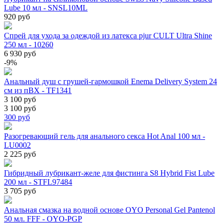
Lube 10 мл - SNSL10ML
920 руб
Спрей для ухода за одеждой из латекса pjur CULT Ultra Shine
250 мл - 10260
6 930 руб
-9%
Анальный душ с грушей-гармошкой Enema Delivery System 24
см из пВХ - TF1341
3 100 руб
3 100 руб
300
руб
Разогревающий гель для анального секса Hot Anal 100 мл -
LU0002
2 225 руб
Гибридный лубрикант-желе для фистинга S8 Hybrid Fist Lube
200 мл - STFL97484
3 705 руб
Анальная смазка на водной основе OYO Personal Gel Pantenol
50 мл. FFF - OYO-PGP