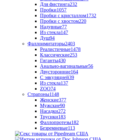
Для фистинга
232
Пробки
1057
Пробки с кристаллом
1732
Пробки с хвостом
220
Надувные
77
Из стекла
147
Душ
94
Фаллоимитаторы
2403
Реалистичные
1478
Классические
253
Гиганты
430
Анально-вагинальные
56
Двусторонние
164
С эякуляцией
39
Из стекла
137
ZOO
74
Страпоны
1148
Женские
377
Мужские
90
Насадки
272
Трусики
183
Фаллопротезы
182
Безремневые
113