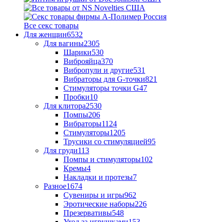
Все секс товары
Для женщин
6532
Для вагины
2305
Шарики
530
Виброяйца
370
Вибропули и другие
531
Вибраторы для G-точки
821
Стимуляторы точки G
47
Пробки
10
Для клитора
2530
Помпы
206
Вибраторы
1124
Стимуляторы
1205
Трусики со стимуляцией
95
Для груди
113
Помпы и стимуляторы
102
Кремы
4
Накладки и протезы
7
Разное
1674
Сувениры и игры
962
Эротические наборы
226
Презервативы
548
Уход за игрушками
153