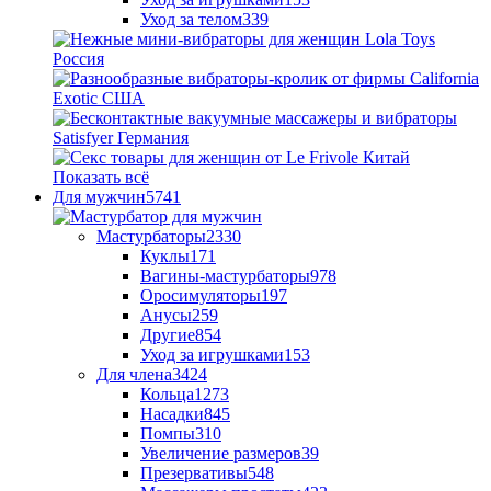
Уход за телом
339
Показать всё
Для мужчин
5741
Мастурбаторы
2330
Куклы
171
Вагины-мастурбаторы
978
Оросимуляторы
197
Анусы
259
Другие
854
Уход за игрушками
153
Для члена
3424
Кольца
1273
Насадки
845
Помпы
310
Увеличение размеров
39
Презервативы
548