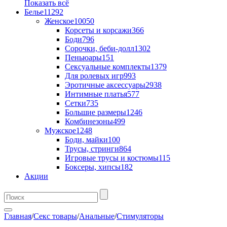
Показать всё
Белье
11292
Женское
10050
Корсеты и корсажи
366
Боди
796
Сорочки, беби-долл
1302
Пеньюары
151
Сексуальные комплекты
1379
Для ролевых игр
993
Эротичные аксессуары
2938
Интимные платья
577
Сетки
735
Большие размеры
1246
Комбинезоны
499
Мужское
1248
Боди, майки
100
Трусы, стринги
864
Игровые трусы и костюмы
115
Боксеры, хипсы
182
Акции
Главная
/
Секс товары
/
Анальные
/
Стимуляторы