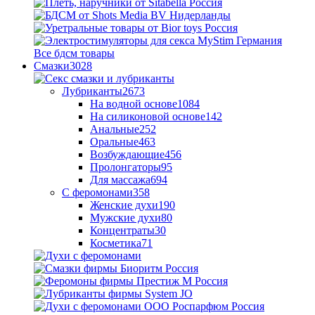
Все бдсм товары
Смазки
3028
Лубриканты
2673
На водной основе
1084
На силиконовой основе
142
Анальные
252
Оральные
463
Возбуждающие
456
Пролонгаторы
95
Для массажа
694
С феромонами
358
Женские духи
190
Мужские духи
80
Концентраты
30
Косметика
71