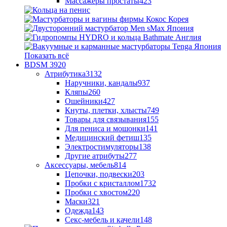
Массажеры простаты
423
Показать всё
BDSM
3920
Атрибутика
3132
Наручники, кандалы
937
Кляпы
260
Ошейники
427
Кнуты, плетки, хлысты
749
Товары для связывания
155
Для пениса и мошонки
141
Медицинский фетиш
135
Электростимуляторы
138
Другие атрибуты
277
Аксессуары, мебель
814
Цепочки, подвески
203
Пробки с кристаллом
1732
Пробки с хвостом
220
Маски
321
Одежда
143
Секс-мебель и качели
148