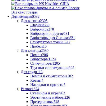
Все секс товары
Для женщин
6532
Для вагины
2305
Шарики
530
Виброяйца
370
Вибропули и другие
531
Вибраторы для G-точки
821
Стимуляторы точки G
47
Пробки
10
Для клитора
2530
Помпы
206
Вибраторы
1124
Стимуляторы
1205
Трусики со стимуляцией
95
Для груди
113
Помпы и стимуляторы
102
Кремы
4
Накладки и протезы
7
Разное
1674
Сувениры и игры
962
Эротические наборы
226
Презервативы
548
Уход за игрушками
153