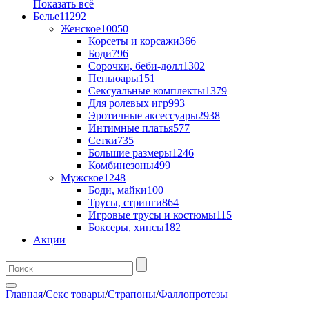
Показать всё
Белье
11292
Женское
10050
Корсеты и корсажи
366
Боди
796
Сорочки, беби-долл
1302
Пеньюары
151
Сексуальные комплекты
1379
Для ролевых игр
993
Эротичные аксессуары
2938
Интимные платья
577
Сетки
735
Большие размеры
1246
Комбинезоны
499
Мужское
1248
Боди, майки
100
Трусы, стринги
864
Игровые трусы и костюмы
115
Боксеры, хипсы
182
Акции
Главная
/
Секс товары
/
Страпоны
/
Фаллопротезы