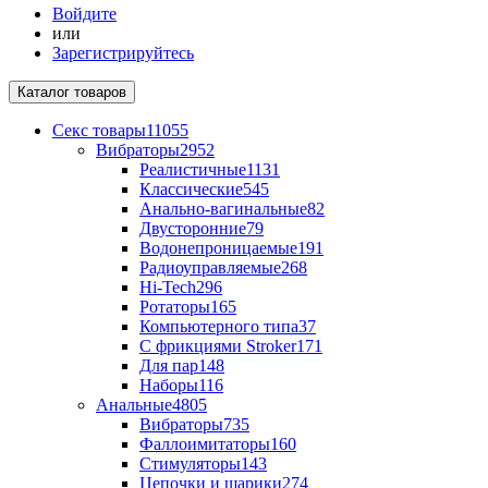
Войдите
или
Зарегистрируйтесь
Каталог
товаров
Секс товары
11055
Вибраторы
2952
Реалистичные
1131
Классические
545
Анально-вагинальные
82
Двусторонние
79
Водонепроницаемые
191
Радиоуправляемые
268
Hi-Tech
296
Ротаторы
165
Компьютерного типа
37
С фрикциями Stroker
171
Для пар
148
Наборы
116
Анальные
4805
Вибраторы
735
Фаллоимитаторы
160
Стимуляторы
143
Цепочки и шарики
274