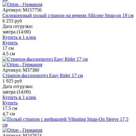
Артикул:
M157756
Силиконовый полый страпон на ремнях Silicone Strap-on 19 см
6 255
руб
Дата отгрузки:
завтра
(14:00)
Купить в 1 клик
Купить
17
см
4.5
см
Артикул:
M37380
Страпон-фаллопротез Easy Rider 17 см
1 925
руб
Дата отгрузки:
завтра
(14:00)
Купить в 1 клик
Купить
17.5
см
4.7
см
Артикул:
M247674