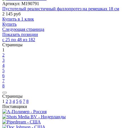
Артикул:
M190791
Пустотелый реалистичный фаллопротез на ремешках 18 см
2 145
руб
Купить в 1 клик
Купить
Следующая страница
Показать позиции
с 25 по 48 из 182
Страницы
1
2
3
4
5
6
7
8
Страницы
1
2
3
4
5
6
7
8
Поставщики