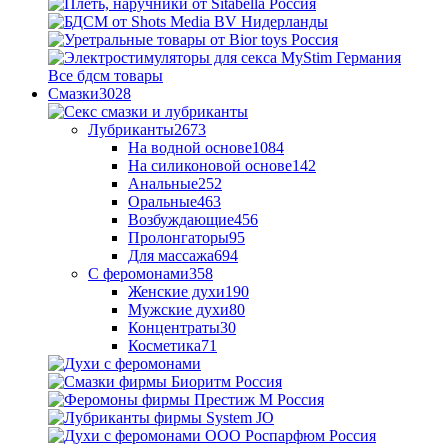
Все бдсм товары
Смазки
3028
Лубриканты
2673
На водной основе
1084
На силиконовой основе
142
Анальные
252
Оральные
463
Возбуждающие
456
Пролонгаторы
95
Для массажа
694
С феромонами
358
Женские духи
190
Мужские духи
80
Концентраты
30
Косметика
71