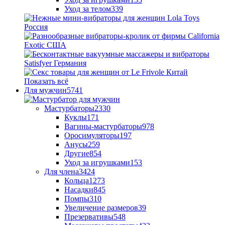
Уход за телом
339
Показать всё
Для мужчин
5741
Мастурбаторы
2330
Куклы
171
Вагины-мастурбаторы
978
Оросимуляторы
197
Анусы
259
Другие
854
Уход за игрушками
153
Для члена
3424
Кольца
1273
Насадки
845
Помпы
310
Увеличение размеров
39
Презервативы
548