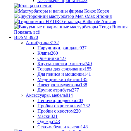
Массажеры простаты
423
Показать всё
BDSM
3920
Атрибутика
3132
Наручники, кандалы
937
Кляпы
260
Ошейники
427
Кнуты, плетки, хлысты
749
Товары для связывания
155
Для пениса и мошонки
141
Медицинский фетиш
135
Электростимуляторы
138
Другие атрибуты
277
Аксессуары, мебель
814
Цепочки, подвески
203
Пробки с кристаллом
1732
Пробки с хвостом
220
Маски
321
Одежда
143
Секс-мебель и качели
148