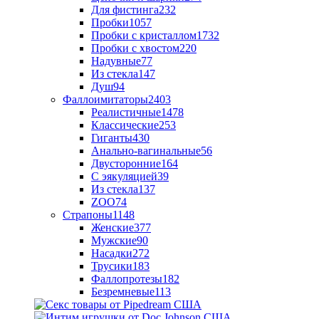
Для фистинга
232
Пробки
1057
Пробки с кристаллом
1732
Пробки с хвостом
220
Надувные
77
Из стекла
147
Душ
94
Фаллоимитаторы
2403
Реалистичные
1478
Классические
253
Гиганты
430
Анально-вагинальные
56
Двусторонние
164
С эякуляцией
39
Из стекла
137
ZOO
74
Страпоны
1148
Женские
377
Мужские
90
Насадки
272
Трусики
183
Фаллопротезы
182
Безремневые
113