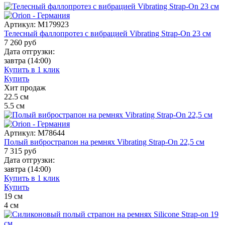
Артикул:
M179923
Телесный фаллопротез с вибрацией Vibrating Strap-On 23 см
7 260
руб
Дата отгрузки:
завтра
(14:00)
Купить в 1 клик
Купить
Хит продаж
22.5
см
5.5
см
Артикул:
M78644
Полый вибрострапон на ремнях Vibrating Strap-On 22,5 см
7 315
руб
Дата отгрузки:
завтра
(14:00)
Купить в 1 клик
Купить
19
см
4
см