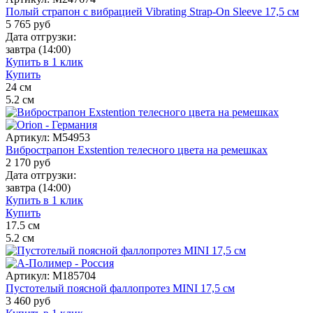
Полый страпон с вибрацией Vibrating Strap-On Sleeve 17,5 см
5 765
руб
Дата отгрузки:
завтра
(14:00)
Купить в 1 клик
Купить
24
см
5.2
см
Артикул:
M54953
Вибрострапон Exstention телесного цвета на ремешках
2 170
руб
Дата отгрузки:
завтра
(14:00)
Купить в 1 клик
Купить
17.5
см
5.2
см
Артикул:
M185704
Пустотелый поясной фаллопротез MINI 17,5 см
3 460
руб