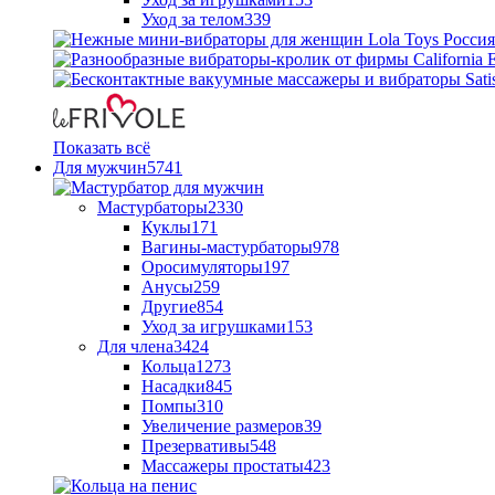
Уход за телом
339
Показать всё
Для мужчин
5741
Мастурбаторы
2330
Куклы
171
Вагины-мастурбаторы
978
Оросимуляторы
197
Анусы
259
Другие
854
Уход за игрушками
153
Для члена
3424
Кольца
1273
Насадки
845
Помпы
310
Увеличение размеров
39
Презервативы
548
Массажеры простаты
423