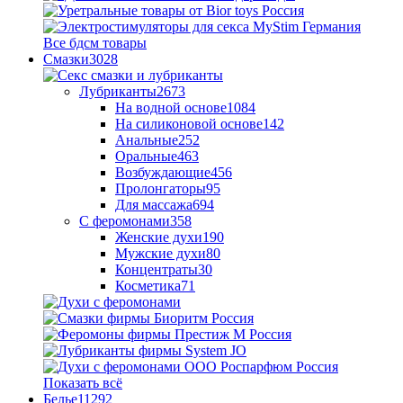
Все бдсм товары
Смазки
3028
Лубриканты
2673
На водной основе
1084
На силиконовой основе
142
Анальные
252
Оральные
463
Возбуждающие
456
Пролонгаторы
95
Для массажа
694
С феромонами
358
Женские духи
190
Мужские духи
80
Концентраты
30
Косметика
71
Показать всё
Белье
11292