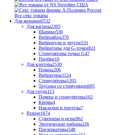
Все секс товары
Для женщин
6532
Для вагины
2305
Шарики
530
Виброяйца
370
Вибропули и другие
531
Вибраторы для G-точки
821
Стимуляторы точки G
47
Пробки
10
Для клитора
2530
Помпы
206
Вибраторы
1124
Стимуляторы
1205
Трусики со стимуляцией
95
Для груди
113
Помпы и стимуляторы
102
Кремы
4
Накладки и протезы
7
Разное
1674
Сувениры и игры
962
Эротические наборы
226
Презервативы
548
Уход за игрушками
153