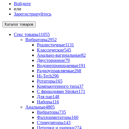
Войдите
или
Зарегистрируйтесь
Каталог
товаров
Секс товары
11055
Вибраторы
2952
Реалистичные
1131
Классические
545
Анально-вагинальные
82
Двусторонние
79
Водонепроницаемые
191
Радиоуправляемые
268
Hi-Tech
296
Ротаторы
165
Компьютерного типа
37
С фрикциями Stroker
171
Для пар
148
Наборы
116
Анальные
4805
Вибраторы
735
Фаллоимитаторы
160
Стимуляторы
143
Цепочки и шарики
274