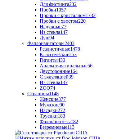
Для фистинга
232
Пробки
1057
Пробки с кристаллом
1732
Пробки с хвостом
220
Надувные
77
Из стекла
147
Душ
94
Фаллоимитаторы
2403
Реалистичные
1478
Классические
253
Гиганты
430
Анально-вагинальные
56
Двусторонние
164
С эякуляцией
39
Из стекла
137
ZOO
74
Страпоны
1148
Женские
377
Мужские
90
Насадки
272
Трусики
183
Фаллопротезы
182
Безремневые
113