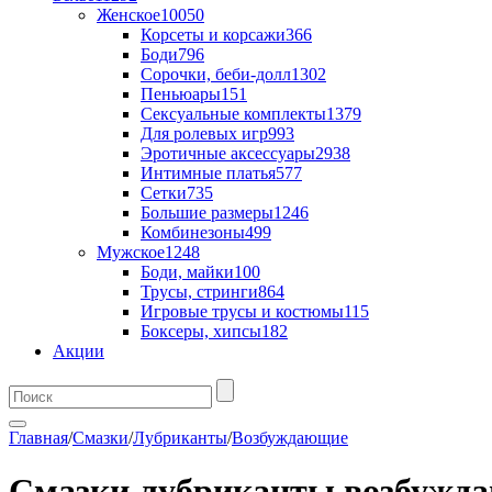
Женское
10050
Корсеты и корсажи
366
Боди
796
Сорочки, беби-долл
1302
Пеньюары
151
Сексуальные комплекты
1379
Для ролевых игр
993
Эротичные аксессуары
2938
Интимные платья
577
Сетки
735
Большие размеры
1246
Комбинезоны
499
Мужское
1248
Боди, майки
100
Трусы, стринги
864
Игровые трусы и костюмы
115
Боксеры, хипсы
182
Акции
Главная
/
Смазки
/
Лубриканты
/
Возбуждающие
Смазки лубриканты возбужд