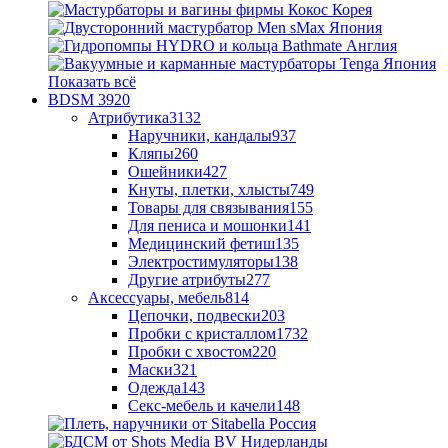
Показать всё
BDSM
3920
Атрибутика
3132
Наручники, кандалы
937
Кляпы
260
Ошейники
427
Кнуты, плетки, хлысты
749
Товары для связывания
155
Для пениса и мошонки
141
Медицинский фетиш
135
Электростимуляторы
138
Другие атрибуты
277
Аксессуары, мебель
814
Цепочки, подвески
203
Пробки с кристаллом
1732
Пробки с хвостом
220
Маски
321
Одежда
143
Секс-мебель и качели
148