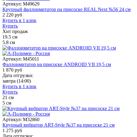
Артикул:
M49629
Крупный фаллоимитатор на присоске REAL Next №56 24 см
2 220
руб
Купить в 1 клик
Купить
Хит продаж
19.5
см
5.8
см
Артикул:
M45011
Фаллоимитатор на присоске ANDROID VII 19,5 см
1 870
руб
Дата отгрузки:
завтра
(14:00)
Купить в 1 клик
Купить
21
см
5
см
Артикул:
M32860
Крупный вибратор ART-Style №37 на присоске 21 см
1 275
руб
Дата отгрузки: