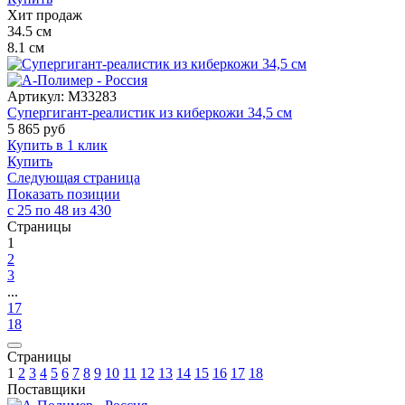
Хит продаж
34.5
см
8.1
см
Артикул:
M33283
Супергигант-реалистик из киберкожи 34,5 см
5 865
руб
Купить в 1 клик
Купить
Следующая страница
Показать позиции
с 25 по 48 из 430
Страницы
1
2
3
...
17
18
Страницы
1
2
3
4
5
6
7
8
9
10
11
12
13
14
15
16
17
18
Поставщики