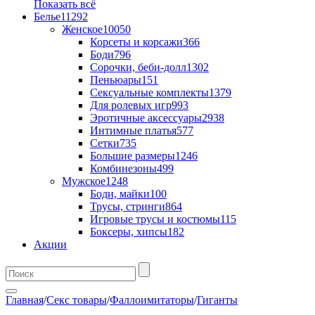
Показать всё
Белье
11292
Женское
10050
Корсеты и корсажи
366
Боди
796
Сорочки, беби-долл
1302
Пеньюары
151
Сексуальные комплекты
1379
Для ролевых игр
993
Эротичные аксессуары
2938
Интимные платья
577
Сетки
735
Большие размеры
1246
Комбинезоны
499
Мужское
1248
Боди, майки
100
Трусы, стринги
864
Игровые трусы и костюмы
115
Боксеры, хипсы
182
Акции
Главная
/
Секс товары
/
Фаллоимитаторы
/
Гиганты