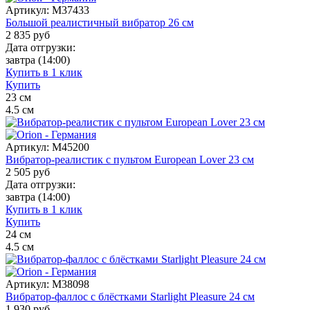
Артикул:
M37433
Большой реалистичный вибратор 26 см
2 835
руб
Дата отгрузки:
завтра
(14:00)
Купить в 1 клик
Купить
23
см
4.5
см
Артикул:
M45200
Вибратор-реалистик с пультом European Lover 23 см
2 505
руб
Дата отгрузки:
завтра
(14:00)
Купить в 1 клик
Купить
24
см
4.5
см
Артикул:
M38098
Вибратор-фаллос с блёстками Starlight Pleasure 24 см
1 930
руб