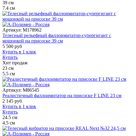
39
см
7.4
см
Артикул:
M178962
Телесный рельефный фаллоимитатор-супергигант с
мошонкой на присоске 39 см
5 500
руб
Купить в 1 клик
Купить
Хит продаж
23
см
5.5
см
Артикул:
M86545
Реалистичный фаллоимитатор на присоске F LINE 23 см
2 145
руб
Купить в 1 клик
Купить
24.5
см
4.5
см