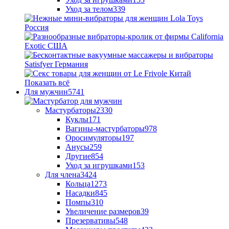
Уход за телом
339
Показать всё
Для мужчин
5741
Мастурбаторы
2330
Куклы
171
Вагины-мастурбаторы
978
Оросимуляторы
197
Анусы
259
Другие
854
Уход за игрушками
153
Для члена
3424
Кольца
1273
Насадки
845
Помпы
310
Увеличение размеров
39
Презервативы
548