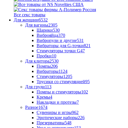
Все секс товары
Для женщин
6532
Для вагины
2305
Шарики
530
Виброяйца
370
Вибропули и другие
531
Вибраторы для G-точки
821
Стимуляторы точки G
47
Пробки
10
Для клитора
2530
Помпы
206
Вибраторы
1124
Стимуляторы
1205
Трусики со стимуляцией
95
Для груди
113
Помпы и стимуляторы
102
Кремы
4
Накладки и протезы
7
Разное
1674
Сувениры и игры
962
Эротические наборы
226
Презервативы
548
Уход за игрушками
153