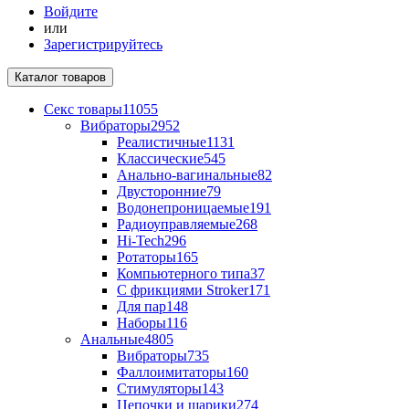
Войдите
или
Зарегистрируйтесь
Каталог
товаров
Секс товары
11055
Вибраторы
2952
Реалистичные
1131
Классические
545
Анально-вагинальные
82
Двусторонние
79
Водонепроницаемые
191
Радиоуправляемые
268
Hi-Tech
296
Ротаторы
165
Компьютерного типа
37
С фрикциями Stroker
171
Для пар
148
Наборы
116
Анальные
4805
Вибраторы
735
Фаллоимитаторы
160
Стимуляторы
143
Цепочки и шарики
274