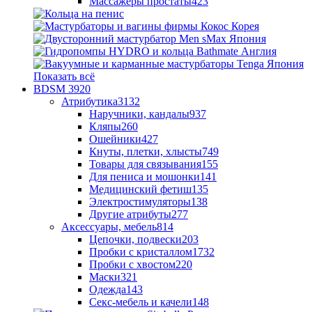
Массажеры простаты
423
Показать всё
BDSM
3920
Атрибутика
3132
Наручники, кандалы
937
Кляпы
260
Ошейники
427
Кнуты, плетки, хлысты
749
Товары для связывания
155
Для пениса и мошонки
141
Медицинский фетиш
135
Электростимуляторы
138
Другие атрибуты
277
Аксессуары, мебель
814
Цепочки, подвески
203
Пробки с кристаллом
1732
Пробки с хвостом
220
Маски
321
Одежда
143
Секс-мебель и качели
148