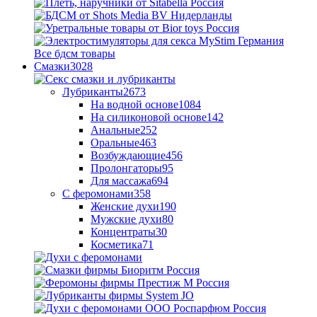
Все бдсм товары
Смазки
3028
Лубриканты
2673
На водной основе
1084
На силиконовой основе
142
Анальные
252
Оральные
463
Возбуждающие
456
Пролонгаторы
95
Для массажа
694
С феромонами
358
Женские духи
190
Мужские духи
80
Концентраты
30
Косметика
71