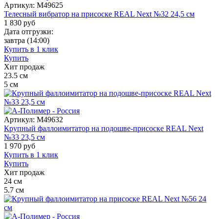
Артикул:
M49625
Телесный вибратор на присоске REAL Next №32 24,5 см
1 830
руб
Дата отгрузки:
завтра
(14:00)
Купить в 1 клик
Купить
Хит продаж
23.5
см
5
см
Артикул:
M49632
Крупный фаллоимитатор на подошве-присоске REAL Next
№33 23,5 см
1 970
руб
Купить в 1 клик
Купить
Хит продаж
24
см
5.7
см