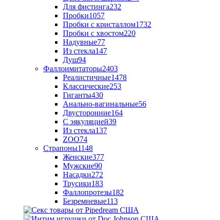
Для фистинга
232
Пробки
1057
Пробки с кристаллом
1732
Пробки с хвостом
220
Надувные
77
Из стекла
147
Душ
94
Фаллоимитаторы
2403
Реалистичные
1478
Классические
253
Гиганты
430
Анально-вагинальные
56
Двусторонние
164
С эякуляцией
39
Из стекла
137
ZOO
74
Страпоны
1148
Женские
377
Мужские
90
Насадки
272
Трусики
183
Фаллопротезы
182
Безремневые
113