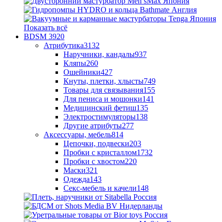
Показать всё
BDSM
3920
Атрибутика
3132
Наручники, кандалы
937
Кляпы
260
Ошейники
427
Кнуты, плетки, хлысты
749
Товары для связывания
155
Для пениса и мошонки
141
Медицинский фетиш
135
Электростимуляторы
138
Другие атрибуты
277
Аксессуары, мебель
814
Цепочки, подвески
203
Пробки с кристаллом
1732
Пробки с хвостом
220
Маски
321
Одежда
143
Секс-мебель и качели
148