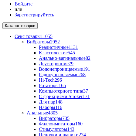
Войдите
или
Зарегистрируйтесь
Каталог
товаров
Секс товары
11055
Вибраторы
2952
Реалистичные
1131
Классические
545
Анально-вагинальные
82
Двусторонние
79
Водонепроницаемые
191
Радиоуправляемые
268
Hi-Tech
296
Ротаторы
165
Компьютерного типа
37
С фрикциями Stroker
171
Для пар
148
Наборы
116
Анальные
4805
Вибраторы
735
Фаллоимитаторы
160
Стимуляторы
143
Цепочки и шарики
274