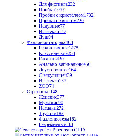
Для фистинга
232
Пробки
1057
Пробки с кристаллом
1732
Пробки с хвостом
220
Надувные
77
Из стекла
147
Душ
94
Фаллоимитаторы
2403
Реалистичные
1478
Классические
253
Гиганты
430
Анально-вагинальные
56
Двусторонние
164
С эякуляцией
39
Из стекла
137
ZOO
74
Страпоны
1148
Женские
377
Мужские
90
Насадки
272
Трусики
183
Фаллопротезы
182
Безремневые
113