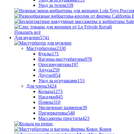
Уход за телом
339
Показать всё
Для мужчин
5741
Мастурбаторы
2330
Куклы
171
Вагины-мастурбаторы
978
Оросимуляторы
197
Анусы
259
Другие
854
Уход за игрушками
153
Для члена
3424
Кольца
1273
Насадки
845
Помпы
310
Увеличение размеров
39
Презервативы
548
Массажеры простаты
423