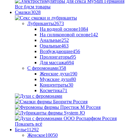
Все бдсм товары
Смазки
3028
Лубриканты
2673
На водной основе
1084
На силиконовой основе
142
Анальные
252
Оральные
463
Возбуждающие
456
Пролонгаторы
95
Для массажа
694
С феромонами
358
Женские духи
190
Мужские духи
80
Концентраты
30
Косметика
71
Показать всё
Белье
11292
Женское
10050