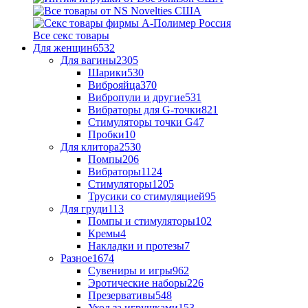
Все секс товары
Для женщин
6532
Для вагины
2305
Шарики
530
Виброяйца
370
Вибропули и другие
531
Вибраторы для G-точки
821
Стимуляторы точки G
47
Пробки
10
Для клитора
2530
Помпы
206
Вибраторы
1124
Стимуляторы
1205
Трусики со стимуляцией
95
Для груди
113
Помпы и стимуляторы
102
Кремы
4
Накладки и протезы
7
Разное
1674
Сувениры и игры
962
Эротические наборы
226
Презервативы
548
Уход за игрушками
153