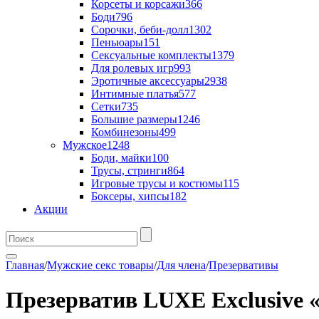
Корсеты и корсажи
366
Боди
796
Сорочки, беби-долл
1302
Пеньюары
151
Сексуальные комплекты
1379
Для ролевых игр
993
Эротичные аксессуары
2938
Интимные платья
577
Сетки
735
Большие размеры
1246
Комбинезоны
499
Мужское
1248
Боди, майки
100
Трусы, стринги
864
Игровые трусы и костюмы
115
Боксеры, хипсы
182
Акции
Главная
/
Мужские секс товары
/
Для члена
/
Презервативы
Презерватив LUXE Exclusive 