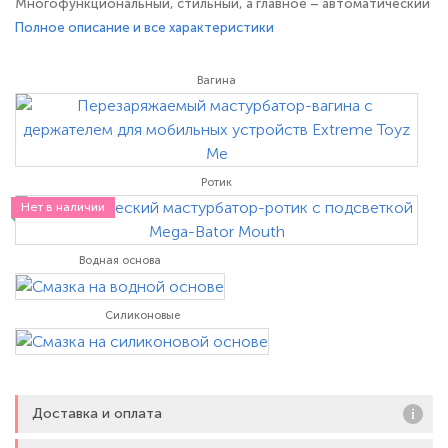
Многофункциональный, стильный, а главное – автоматический
мастурбатор, который позволит вам абсолютно ничего не
Полное описание и все характеристики
делать во время сольной игры Pipedream Extreme Toyz Mega-
Bator Ass. Полностью автоматизированная работа игрушки
Вагина
позволит расслабиться и насладиться процессом, а мощная
присоска у
Ротик
Нет в наличии
Водная основа
Силиконовые
Доставка и оплата