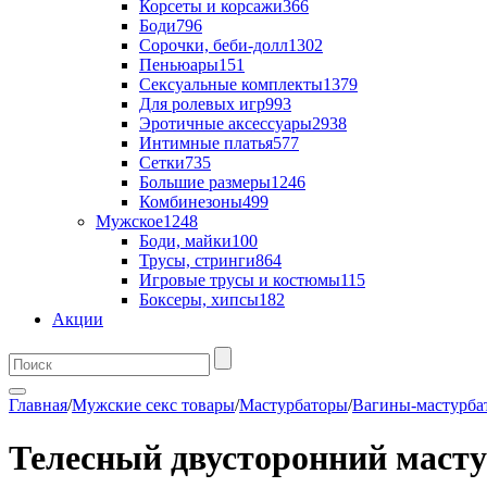
Корсеты и корсажи
366
Боди
796
Сорочки, беби-долл
1302
Пеньюары
151
Сексуальные комплекты
1379
Для ролевых игр
993
Эротичные аксессуары
2938
Интимные платья
577
Сетки
735
Большие размеры
1246
Комбинезоны
499
Мужское
1248
Боди, майки
100
Трусы, стринги
864
Игровые трусы и костюмы
115
Боксеры, хипсы
182
Акции
Главная
/
Мужские секс товары
/
Мастурбаторы
/
Вагины-мастурба
Телесный двусторонний мастур