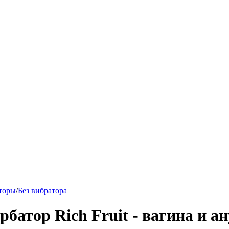
торы
/
Без вибратора
батор Rich Fruit - вагина и ан