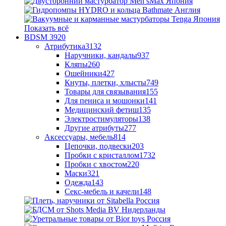
Показать всё
BDSM
3920
Атрибутика
3132
Наручники, кандалы
937
Кляпы
260
Ошейники
427
Кнуты, плетки, хлысты
749
Товары для связывания
155
Для пениса и мошонки
141
Медицинский фетиш
135
Электростимуляторы
138
Другие атрибуты
277
Аксессуары, мебель
814
Цепочки, подвески
203
Пробки с кристаллом
1732
Пробки с хвостом
220
Маски
321
Одежда
143
Секс-мебель и качели
148