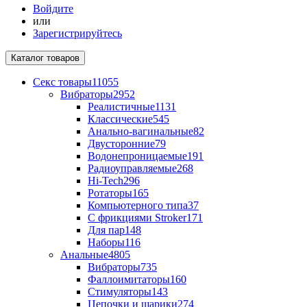
Войдите
или
Зарегистрируйтесь
Каталог
товаров
Секс товары
11055
Вибраторы
2952
Реалистичные
1131
Классические
545
Анально-вагинальные
82
Двусторонние
79
Водонепроницаемые
191
Радиоуправляемые
268
Hi-Tech
296
Ротаторы
165
Компьютерного типа
37
С фрикциями Stroker
171
Для пар
148
Наборы
116
Анальные
4805
Вибраторы
735
Фаллоимитаторы
160
Стимуляторы
143
Цепочки и шарики
274