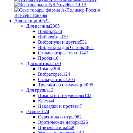
Все секс товары
Для женщин
6532
Для вагины
2305
Шарики
530
Виброяйца
370
Вибропули и другие
531
Вибраторы для G-точки
821
Стимуляторы точки G
47
Пробки
10
Для клитора
2530
Помпы
206
Вибраторы
1124
Стимуляторы
1205
Трусики со стимуляцией
95
Для груди
113
Помпы и стимуляторы
102
Кремы
4
Накладки и протезы
7
Разное
1674
Сувениры и игры
962
Эротические наборы
226
Презервативы
548
Уход за игрушками
153