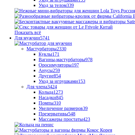
Уход за телом
339
Показать всё
Для мужчин
5741
Мастурбаторы
2330
Куклы
171
Вагины-мастурбаторы
978
Оросимуляторы
197
Анусы
259
Другие
854
Уход за игрушками
153
Для члена
3424
Кольца
1273
Насадки
845
Помпы
310
Увеличение размеров
39
Презервативы
548
Массажеры простаты
423