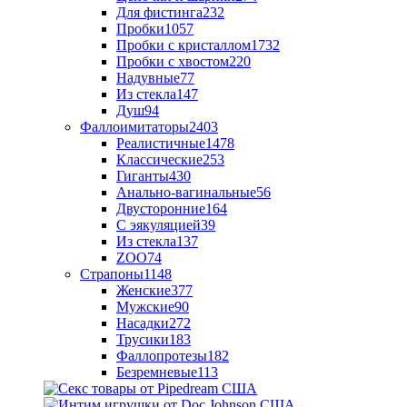
Для фистинга
232
Пробки
1057
Пробки с кристаллом
1732
Пробки с хвостом
220
Надувные
77
Из стекла
147
Душ
94
Фаллоимитаторы
2403
Реалистичные
1478
Классические
253
Гиганты
430
Анально-вагинальные
56
Двусторонние
164
С эякуляцией
39
Из стекла
137
ZOO
74
Страпоны
1148
Женские
377
Мужские
90
Насадки
272
Трусики
183
Фаллопротезы
182
Безремневые
113