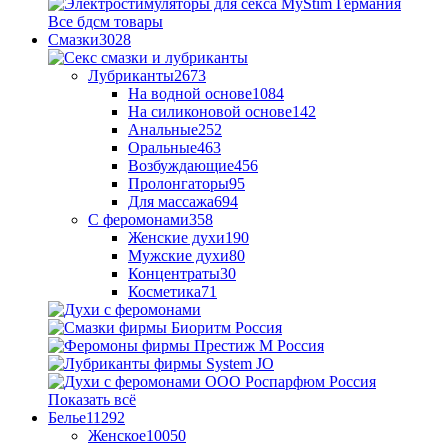
Все бдсм товары
Смазки
3028
Лубриканты
2673
На водной основе
1084
На силиконовой основе
142
Анальные
252
Оральные
463
Возбуждающие
456
Пролонгаторы
95
Для массажа
694
С феромонами
358
Женские духи
190
Мужские духи
80
Концентраты
30
Косметика
71
Показать всё
Белье
11292
Женское
10050