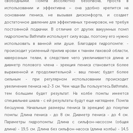
свободными. Помпа абсолютно безопасна, проста в
использовании и эффективна – она удобно крепится на
основании пениса, не вызывая дискомфорта, и создает
достаточное давление для эффективных тренировок, не требуя
постоянной подкачки. В отличие от других вакуумных помп
гидропомпы Bathmate использует силу воды, поэтому его нужно
использовать в ванной или душе. Благодаря гидропомпе: -
происходит усиленный прилив крови к тканям паховой области,
каверозным телам, в следствие чего увеличивается длина и
диаметр полового члена - эрекция пениса становится более
выраженной и продолжительной - ваш пенис будет более
сильным - при регулярном использовании происходит
увеличение пениса на 2-3 см. Чем чаще Вы пользуетесь Bathmate,
тем большим будет результат. На колбе помпы имеется
специальная шкала - с ей результаты будут еще нагляднее. Помпа
бесшумна. Начальные размеры пениса (в эрекции) до покупки
помпы: Длина пениса - до 8 см. Диаметр пениса - до 4 см.
Параметры гидропомпы: Длина с сильфон-насосом (общая
длина) - 19,5 см. Длина без сильфон-насоса (длина колбы) - 14,5