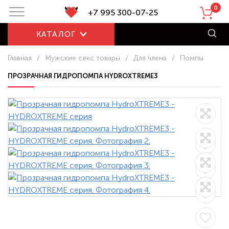
0
+7 995 300-07-25
КАТАЛОГ
Главная
/
Мужские секс товары
/
Для члена
/
Помпы
ПРОЗРАЧНАЯ ГИДРОПОМПА HYDROXTREME3