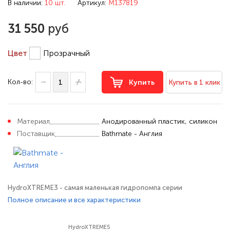
В наличии:
10 шт.
Артикул:
M137819
31 550
руб
Цвет
Прозрачный
Кол-во:
Купить
Купить в 1 клик
Материал
Анодированный пластик, силикон
Поставщик
Bathmate - Англия
HydroXTREME3 - самая маленькая гидропомпа серии
HYDROXTREME. До сих пор было очень мало вариантов для тех,
Полное описание и все характеристики
кто пострадал от micropenis. HydroXTREME3 - первый
миниатюрный насос, предназначенный для увеличения
HydroXTREME5