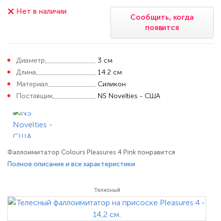
Нет в наличии
Сообщить, когда
появится
Диаметр
3 см
Длина
14.2 см
Материал
Силикон
Поставщик
NS Novelties - США
Фаллоимитатор Colours Pleasures 4 Pink понравится
поклонникам ярких красок. Будоражащий яркий оттенок
Полное описание и все характеристики
игрушки хорошо сочетается с бельем и другими интимными
атрибутами. Фаллоимитатор имеет поистине совершенные
Телесный
формы – он отличается гармоничным пропорциями и несмотря
на средние размеры пользуется