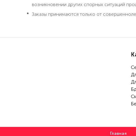
возникновении других спорных ситуаций проц
Заказы принимаются только от совершенноле
К
С
Д
Д
Б
С
Б
Главная