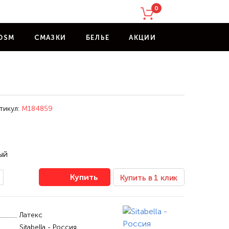
0
DSM
СМАЗКИ
БЕЛЬЕ
АКЦИИ
тикул:
M184859
ый
Купить
Купить в 1 клик
Латекс
Sitabella - Россия