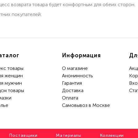
есс возврата товара будет комфортным для обеих сторон.
тних покупателей.
аталог
Информация
Дл
екс товары
О магазине
Акц
ля женщин
Анонимность
Кор
ля мужчин
Гарантия
Вхо
дсм товары
Доставка
Ста
мазки
Oплата
елье
Самовывоз в Москве
Поставщики
Материалы
Коллекции