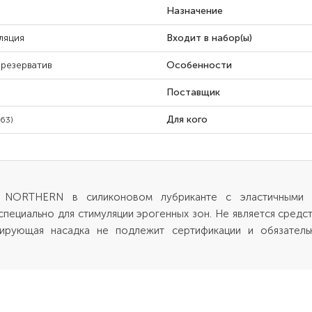
Назначение
ляция
Входит в набор(ы)
презерватив
Особенности
Поставщик
Для кого
(63)
 NORTHERN в силиконовом лубриканте с эластичными ус
специально для стимуляции эрогенных зон. Не является средс
лирующая насадка не подлежит сертификации и обязатель