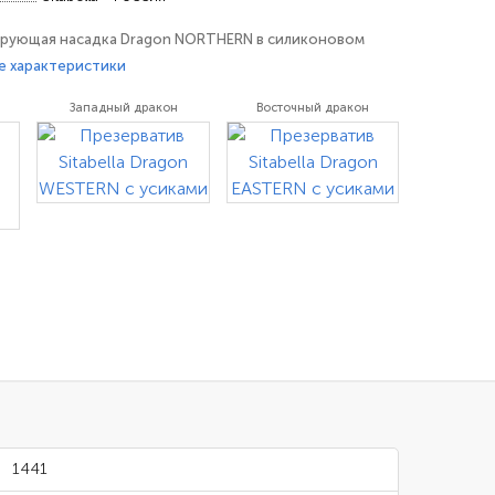
рующая насадка Dragon NORTHERN в силиконовом
ными усиками, изготовлена из высококачественного
е характеристики
екса. Насадка разработана специально для стимуляции
Западный дракон
Восточный дракон
ляется средством контрацепции. Продукт не является
ого
1441