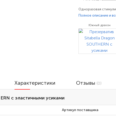
Одноразовая стимули
лубриканте с эластич
Полное описание и вс
гипоаллергенного лат
Южный дракон
эрогенных зон. Не яв
изделием медицинск
Характеристики
Отзывы
(0)
ERN с эластичными усиками
Артикул поставщика