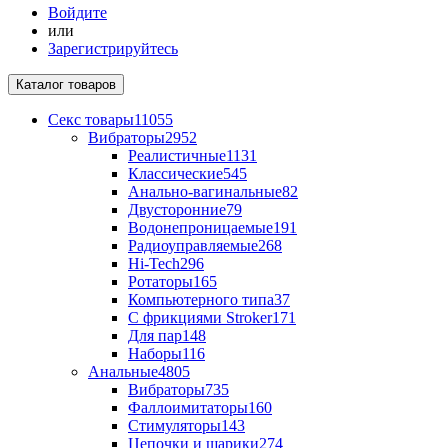
Войдите
или
Зарегистрируйтесь
Каталог
товаров
Секс товары
11055
Вибраторы
2952
Реалистичные
1131
Классические
545
Анально-вагинальные
82
Двусторонние
79
Водонепроницаемые
191
Радиоуправляемые
268
Hi-Tech
296
Ротаторы
165
Компьютерного типа
37
С фрикциями Stroker
171
Для пар
148
Наборы
116
Анальные
4805
Вибраторы
735
Фаллоимитаторы
160
Стимуляторы
143
Цепочки и шарики
274