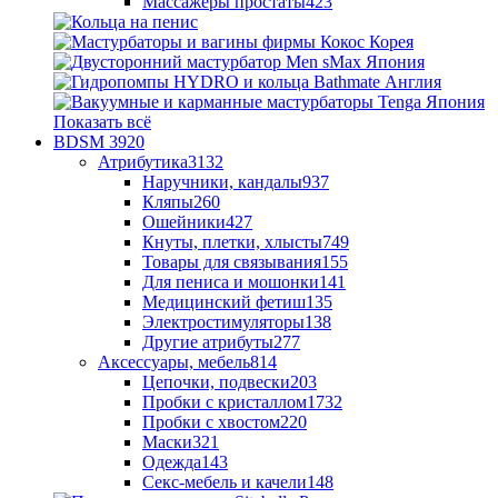
Массажеры простаты
423
Показать всё
BDSM
3920
Атрибутика
3132
Наручники, кандалы
937
Кляпы
260
Ошейники
427
Кнуты, плетки, хлысты
749
Товары для связывания
155
Для пениса и мошонки
141
Медицинский фетиш
135
Электростимуляторы
138
Другие атрибуты
277
Аксессуары, мебель
814
Цепочки, подвески
203
Пробки с кристаллом
1732
Пробки с хвостом
220
Маски
321
Одежда
143
Секс-мебель и качели
148