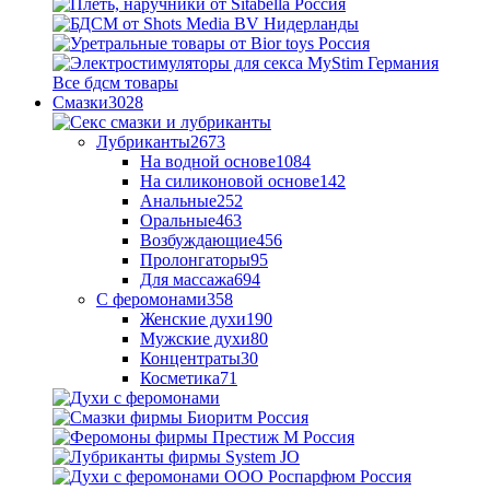
Все бдсм товары
Смазки
3028
Лубриканты
2673
На водной основе
1084
На силиконовой основе
142
Анальные
252
Оральные
463
Возбуждающие
456
Пролонгаторы
95
Для массажа
694
С феромонами
358
Женские духи
190
Мужские духи
80
Концентраты
30
Косметика
71