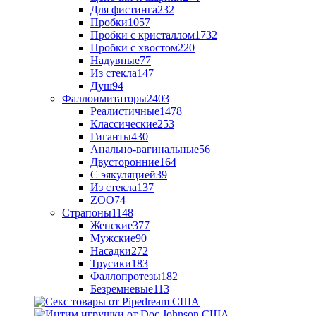
Для фистинга
232
Пробки
1057
Пробки с кристаллом
1732
Пробки с хвостом
220
Надувные
77
Из стекла
147
Душ
94
Фаллоимитаторы
2403
Реалистичные
1478
Классические
253
Гиганты
430
Анально-вагинальные
56
Двусторонние
164
С эякуляцией
39
Из стекла
137
ZOO
74
Страпоны
1148
Женские
377
Мужские
90
Насадки
272
Трусики
183
Фаллопротезы
182
Безремневые
113