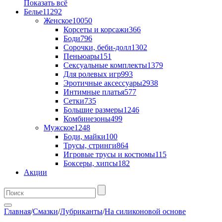
Показать всё
Белье
11292
Женское
10050
Корсеты и корсажи
366
Боди
796
Сорочки, беби-долл
1302
Пеньюары
151
Сексуальные комплекты
1379
Для ролевых игр
993
Эротичные аксессуары
2938
Интимные платья
577
Сетки
735
Большие размеры
1246
Комбинезоны
499
Мужское
1248
Боди, майки
100
Трусы, стринги
864
Игровые трусы и костюмы
115
Боксеры, хипсы
182
Акции
Главная
/
Смазки
/
Лубриканты
/
На силиконовой основе