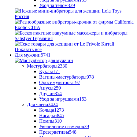
Уход за телом
339
Показать всё
Для мужчин
5741
Мастурбаторы
2330
Куклы
171
Вагины-мастурбаторы
978
Оросимуляторы
197
Анусы
259
Другие
854
Уход за игрушками
153
Для члена
3424
Кольца
1273
Насадки
845
Помпы
310
Увеличение размеров
39
Презервативы
548