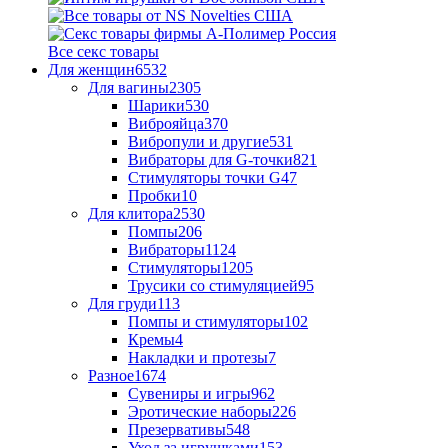
Все секс товары
Для женщин
6532
Для вагины
2305
Шарики
530
Виброяйца
370
Вибропули и другие
531
Вибраторы для G-точки
821
Стимуляторы точки G
47
Пробки
10
Для клитора
2530
Помпы
206
Вибраторы
1124
Стимуляторы
1205
Трусики со стимуляцией
95
Для груди
113
Помпы и стимуляторы
102
Кремы
4
Накладки и протезы
7
Разное
1674
Сувениры и игры
962
Эротические наборы
226
Презервативы
548
Уход за игрушками
153