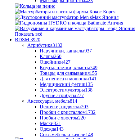
Массажеры простаты
423
Показать всё
BDSM
3920
Атрибутика
3132
Наручники, кандалы
937
Кляпы
260
Ошейники
427
Кнуты, плетки, хлысты
749
Товары для связывания
155
Для пениса и мошонки
141
Медицинский фетиш
135
Электростимуляторы
138
Другие атрибуты
277
Аксессуары, мебель
814
Цепочки, подвески
203
Пробки с кристаллом
1732
Пробки с хвостом
220
Маски
321
Одежда
143
Секс-мебель и качели
148