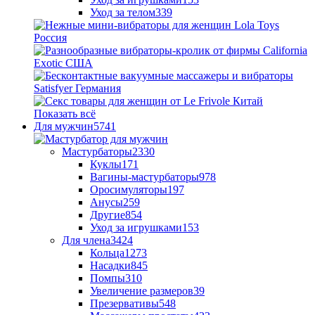
Уход за телом
339
Показать всё
Для мужчин
5741
Мастурбаторы
2330
Куклы
171
Вагины-мастурбаторы
978
Оросимуляторы
197
Анусы
259
Другие
854
Уход за игрушками
153
Для члена
3424
Кольца
1273
Насадки
845
Помпы
310
Увеличение размеров
39
Презервативы
548