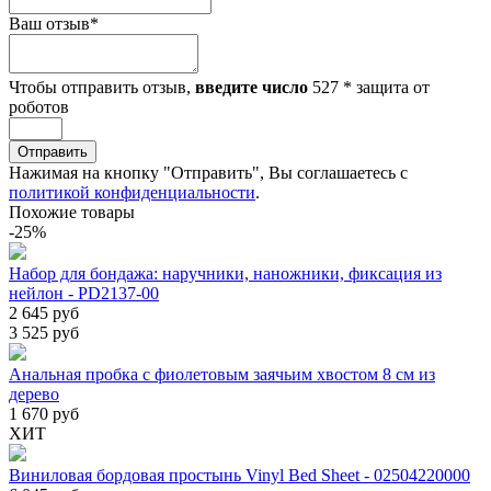
Ваш отзыв
*
Чтобы отправить отзыв,
введите число
527
*
защита от
роботов
Отправить
Нажимая на кнопку "Отправить", Вы соглашаетесь с
политикой конфиденциальности
.
Похожие товары
-25%
Набор для бондажа: наручники, наножники, фиксация из
нейлон - PD2137-00
2 645 руб
3 525 руб
Анальная пробка с фиолетовым заячьим хвостом 8 см из
дерево
1 670 руб
ХИТ
Виниловая бордовая простынь Vinyl Bed Sheet - 02504220000