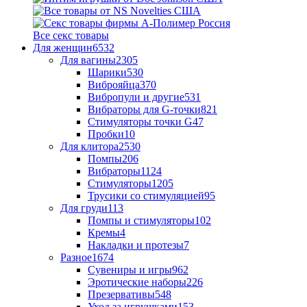
Все секс товары
Для женщин
6532
Для вагины
2305
Шарики
530
Виброяйца
370
Вибропули и другие
531
Вибраторы для G-точки
821
Стимуляторы точки G
47
Пробки
10
Для клитора
2530
Помпы
206
Вибраторы
1124
Стимуляторы
1205
Трусики со стимуляцией
95
Для груди
113
Помпы и стимуляторы
102
Кремы
4
Накладки и протезы
7
Разное
1674
Сувениры и игры
962
Эротические наборы
226
Презервативы
548
Уход за игрушками
153