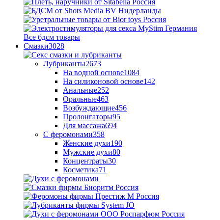
Все бдсм товары
Смазки
3028
Лубриканты
2673
На водной основе
1084
На силиконовой основе
142
Анальные
252
Оральные
463
Возбуждающие
456
Пролонгаторы
95
Для массажа
694
С феромонами
358
Женские духи
190
Мужские духи
80
Концентраты
30
Косметика
71