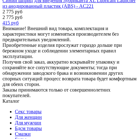
Синий шприц для введения лубриканта XL Lubricant Launcher
из анодированный пластик (ABS) - AC221
2 775 руб
2 775 руб
415
руб
Внимание! Внешний вид товара, комплектация и
характеристики могут изменяться производителем без
предварительных уведомлений.
Приобретенные изделия прослужат гораздо дольше при
бережном уходе и соблюдении элементарных правил
эксплуатации.
Получив свой заказ, аккуратно вскрывайте упаковку и
сохраняйте все сопутствующие документы; тогда при
обнаружении заводского брака и возникновении других
спорных ситуаций процесс возврата товара будет комфортным
для обеих сторон.
Заказы принимаются только от совершеннолетних
покупателей.
Каталог
Секс товары
Для женщин
Для мужчин
Бдсм товары
Смазки