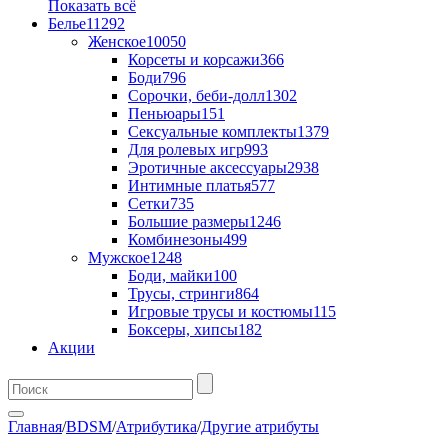
Показать всё
Белье
11292
Женское
10050
Корсеты и корсажи
366
Боди
796
Сорочки, беби-долл
1302
Пеньюары
151
Сексуальные комплекты
1379
Для ролевых игр
993
Эротичные аксессуары
2938
Интимные платья
577
Сетки
735
Большие размеры
1246
Комбинезоны
499
Мужское
1248
Боди, майки
100
Трусы, стринги
864
Игровые трусы и костюмы
115
Боксеры, хипсы
182
Акции
Главная
/
BDSM
/
Атрибутика
/
Другие атрибуты