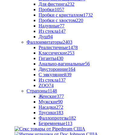
Для фистинга
232
Пробки
1057
Пробки с кристаллом
1732
Пробки с хвостом
220
Надувные
77
Из стекла
147
Душ
94
Фаллоимитаторы
2403
Реалистичные
1478
Классические
253
Гиганты
430
Анально-вагинальные
56
Двусторонние
164
С эякуляцией
39
Из стекла
137
ZOO
74
Страпоны
1148
Женские
377
Мужские
90
Насадки
272
Трусики
183
Фаллопротезы
182
Безремневые
113