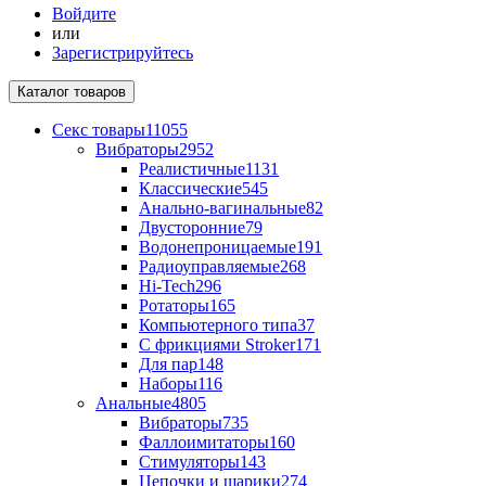
Войдите
или
Зарегистрируйтесь
Каталог
товаров
Секс товары
11055
Вибраторы
2952
Реалистичные
1131
Классические
545
Анально-вагинальные
82
Двусторонние
79
Водонепроницаемые
191
Радиоуправляемые
268
Hi-Tech
296
Ротаторы
165
Компьютерного типа
37
С фрикциями Stroker
171
Для пар
148
Наборы
116
Анальные
4805
Вибраторы
735
Фаллоимитаторы
160
Стимуляторы
143
Цепочки и шарики
274