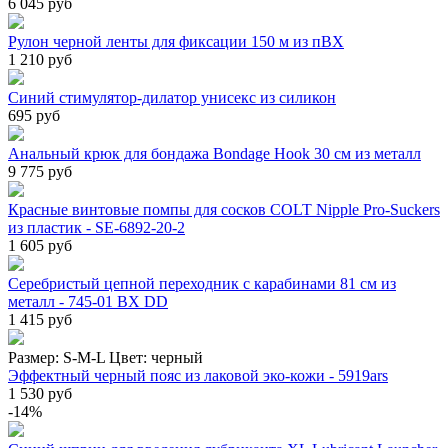
6 045 руб
Рулон черной ленты для фиксации 150 м из пВХ
1 210 руб
Синий стимулятор-дилатор унисекс из силикон
695 руб
Анальный крюк для бондажа Bondage Hook 30 см из металл
9 775 руб
Красные винтовые помпы для сосков COLT Nipple Pro-Suckers
из пластик - SE-6892-20-2
1 605 руб
Серебристый цепной переходник с карабинами 81 см из
металл - 745-01 BX DD
1 415 руб
Размер:
S-M-L
Цвет:
черный
Эффектный черный пояс из лаковой эко-кожи - 5919ars
1 530 руб
-14%