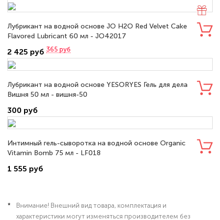
Лубрикант на водной основе JO H2O Red Velvet Cake
Flavored Lubricant 60 мл - JO42017
365
руб
2 425 руб
Лубрикант на водной основе YESORYES Гель для дела
Вишня 50 мл - вишня-50
300 руб
Интимный гель-сыворотка на водной основе Organic
Vitamin Bomb 75 мл - LF018
1 555 руб
Внимание! Внешний вид товара, комплектация и
характеристики могут изменяться производителем без