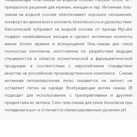
прекрасное решение для мужчин, женщин и пар. Интимная гель-
смазка на водной основе обеспечивает хорошее скольжение,
комфорт во время всего контакта, безопасность и удовольствие.
Классический лубрикант на водной основе от бренда MyLube
подарит незабываемые эмоции и сделает интимные моменты
жизни более яркими и волнующими! Гель-смазка для секса
полностью безопасна, изготовлена по разработкам ведущих
специалистов в области косметической и фармацевтической
продукции, в соответствии с европейскими стандартами
качества на российском производственном комплексе. Смазка
интимная гипоаллергенная легко смывается, не липнет, не
оставляет пятен на одежде. Возбуждающая интим смазка 18
подходит для использования с презервативами и другими
предметами из латекса. Секс гель смазка для секса безопасна при
попадании в рот и отличается сбалансированным уровнем pH.