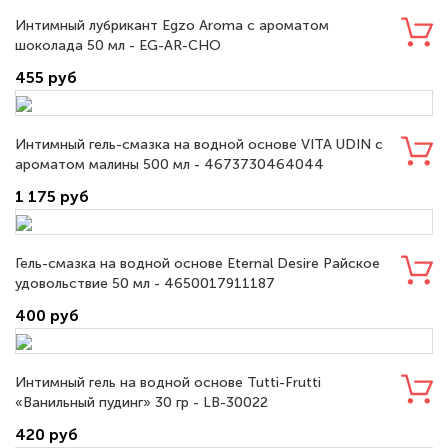
Интимный лубрикант Egzo Aroma с ароматом
шоколада 50 мл - EG-AR-CHO
455 руб
Интимный гель-смазка на водной основе VITA UDIN с
ароматом малины 500 мл - 4673730464044
1 175 руб
Гель-смазка на водной основе Eternal Desire Райское
удовольствие 50 мл - 4650017911187
400 руб
Интимный гель на водной основе Tutti-Frutti
«Ванильный пудинг» 30 гр - LB-30022
420 руб