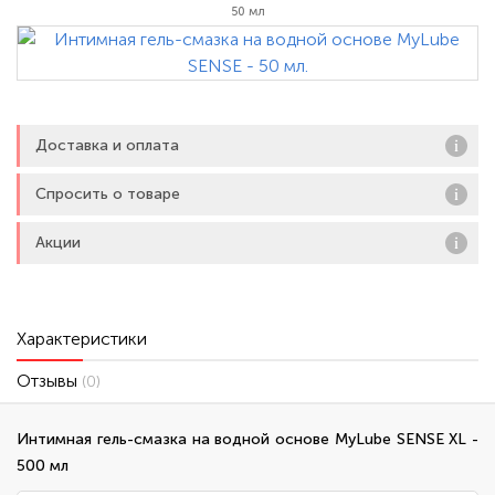
скольжение, комфорт во время всего контакта, безопасность
50 мл
и удовольствие. Классический лубрикант на водной основе от
бренда MyLube
Доставка и оплата
Спросить о товаре
Акции
Характеристики
Отзывы
(0)
Интимная гель-смазка на водной основе MyLube SENSE XL -
500 мл