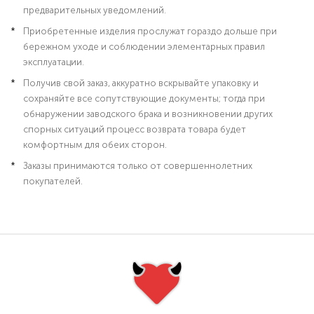
предварительных уведомлений.
Приобретенные изделия прослужат гораздо дольше при
бережном уходе и соблюдении элементарных правил
эксплуатации.
Получив свой заказ, аккуратно вскрывайте упаковку и
сохраняйте все сопутствующие документы; тогда при
обнаружении заводского брака и возникновении других
спорных ситуаций процесс возврата товара будет
комфортным для обеих сторон.
Заказы принимаются только от совершеннолетних
покупателей.