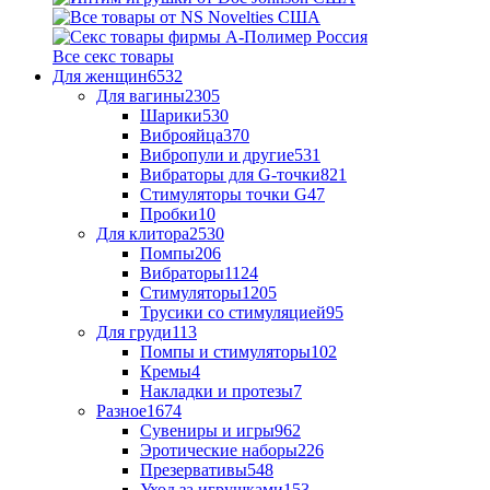
Все секс товары
Для женщин
6532
Для вагины
2305
Шарики
530
Виброяйца
370
Вибропули и другие
531
Вибраторы для G-точки
821
Стимуляторы точки G
47
Пробки
10
Для клитора
2530
Помпы
206
Вибраторы
1124
Стимуляторы
1205
Трусики со стимуляцией
95
Для груди
113
Помпы и стимуляторы
102
Кремы
4
Накладки и протезы
7
Разное
1674
Сувениры и игры
962
Эротические наборы
226
Презервативы
548
Уход за игрушками
153