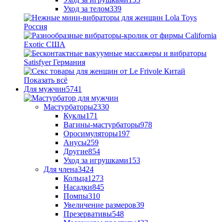
Уход за телом
339
Показать всё
Для мужчин
5741
Мастурбаторы
2330
Куклы
171
Вагины-мастурбаторы
978
Оросимуляторы
197
Анусы
259
Другие
854
Уход за игрушками
153
Для члена
3424
Кольца
1273
Насадки
845
Помпы
310
Увеличение размеров
39
Презервативы
548