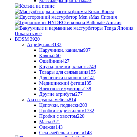
Массажеры простаты
423
Показать всё
BDSM
3920
Атрибутика
3132
Наручники, кандалы
937
Кляпы
260
Ошейники
427
Кнуты, плетки, хлысты
749
Товары для связывания
155
Для пениса и мошонки
141
Медицинский фетиш
135
Электростимуляторы
138
Другие атрибуты
277
Аксессуары, мебель
814
Цепочки, подвески
203
Пробки с кристаллом
1732
Пробки с хвостом
220
Маски
321
Одежда
143
Секс-мебель и качели
148