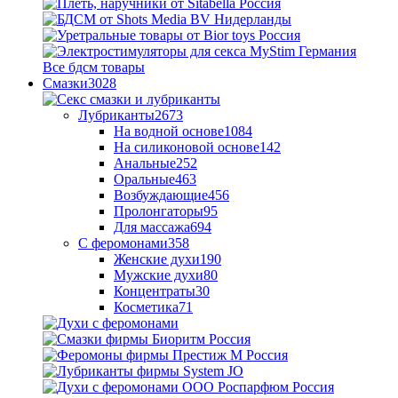
Все бдсм товары
Смазки
3028
Лубриканты
2673
На водной основе
1084
На силиконовой основе
142
Анальные
252
Оральные
463
Возбуждающие
456
Пролонгаторы
95
Для массажа
694
С феромонами
358
Женские духи
190
Мужские духи
80
Концентраты
30
Косметика
71