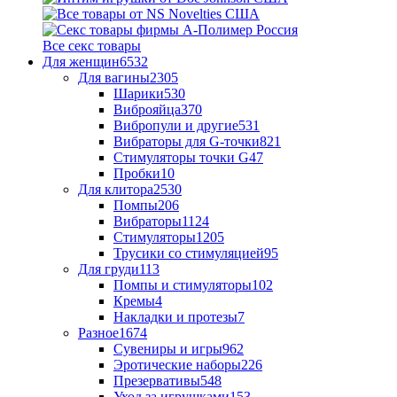
Все секс товары
Для женщин
6532
Для вагины
2305
Шарики
530
Виброяйца
370
Вибропули и другие
531
Вибраторы для G-точки
821
Стимуляторы точки G
47
Пробки
10
Для клитора
2530
Помпы
206
Вибраторы
1124
Стимуляторы
1205
Трусики со стимуляцией
95
Для груди
113
Помпы и стимуляторы
102
Кремы
4
Накладки и протезы
7
Разное
1674
Сувениры и игры
962
Эротические наборы
226
Презервативы
548
Уход за игрушками
153