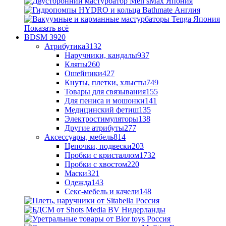
Показать всё
BDSM
3920
Атрибутика
3132
Наручники, кандалы
937
Кляпы
260
Ошейники
427
Кнуты, плетки, хлысты
749
Товары для связывания
155
Для пениса и мошонки
141
Медицинский фетиш
135
Электростимуляторы
138
Другие атрибуты
277
Аксессуары, мебель
814
Цепочки, подвески
203
Пробки с кристаллом
1732
Пробки с хвостом
220
Маски
321
Одежда
143
Секс-мебель и качели
148