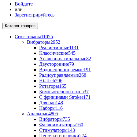
Войдите
или
Зарегистрируйтесь
Каталог
товаров
Секс товары
11055
Вибраторы
2952
Реалистичные
1131
Классические
545
Анально-вагинальные
82
Двусторонние
79
Водонепроницаемые
191
Радиоуправляемые
268
Hi-Tech
296
Ротаторы
165
Компьютерного типа
37
С фрикциями Stroker
171
Для пар
148
Наборы
116
Анальные
4805
Вибраторы
735
Фаллоимитаторы
160
Стимуляторы
143
Цепочки и шарики
274