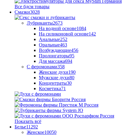
Все бдсм товары
Смазки
3028
Лубриканты
2673
На водной основе
1084
На силиконовой основе
142
Анальные
252
Оральные
463
Возбуждающие
456
Пролонгаторы
95
Для массажа
694
С феромонами
358
Женские духи
190
Мужские духи
80
Концентраты
30
Косметика
71
Показать всё
Белье
11292
Женское
10050