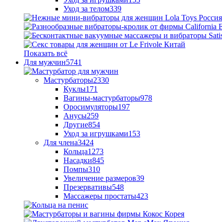
Уход за телом
339
Показать всё
Для мужчин
5741
Мастурбаторы
2330
Куклы
171
Вагины-мастурбаторы
978
Оросимуляторы
197
Анусы
259
Другие
854
Уход за игрушками
153
Для члена
3424
Кольца
1273
Насадки
845
Помпы
310
Увеличение размеров
39
Презервативы
548
Массажеры простаты
423