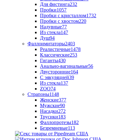
Для фистинга
232
Пробки
1057
Пробки с кристаллом
1732
Пробки с хвостом
220
Надувные
77
Из стекла
147
Душ
94
Фаллоимитаторы
2403
Реалистичные
1478
Классические
253
Гиганты
430
Анально-вагинальные
56
Двусторонние
164
С эякуляцией
39
Из стекла
137
ZOO
74
Страпоны
1148
Женские
377
Мужские
90
Насадки
272
Трусики
183
Фаллопротезы
182
Безремневые
113