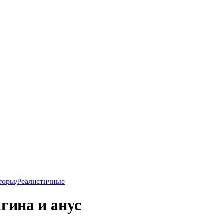
торы
/
Реалистичные
агина и анус