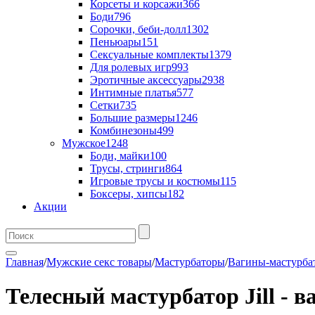
Корсеты и корсажи
366
Боди
796
Сорочки, беби-долл
1302
Пеньюары
151
Сексуальные комплекты
1379
Для ролевых игр
993
Эротичные аксессуары
2938
Интимные платья
577
Сетки
735
Большие размеры
1246
Комбинезоны
499
Мужское
1248
Боди, майки
100
Трусы, стринги
864
Игровые трусы и костюмы
115
Боксеры, хипсы
182
Акции
Главная
/
Мужские секс товары
/
Мастурбаторы
/
Вагины-мастурба
Телесный мастурбатор Jill - в