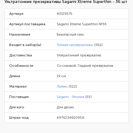
Ультратонкие презервативы Sagami Xtreme Superthin - 36 шт
Артикул
M309575
Артикул поставщика
Sagami Xtreme Superthin №36
Назначение
Безопасный секс
Входит в набор(ы)
Тонкие презервативы
(362)
Достоинства
Ультратонкий презерватив
Особенности
Со смазкой, Гладкий презерватив
Длина
19 см
Материал
Латекс
(522)
Поставщик
Sagami - Япония
(55)
Для кого
Для двоих
Штрих-код
4974234810956