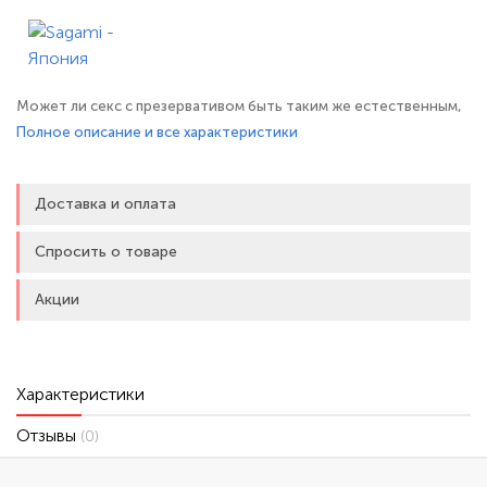
Может ли секс с презервативом быть таким же естественным,
как без него? Да, ведь презервативы Sagami Xtreme Superthin
Полное описание и все характеристики
разработаны с учетом передовых японских технологий для
максимально комфортных и естественных ощущений обоих
Доставка и оплата
партнеров. Новая большая упаковка из 36 презервативов
экономит бюджет и
Спросить о товаре
Акции
Характеристики
Отзывы
(0)