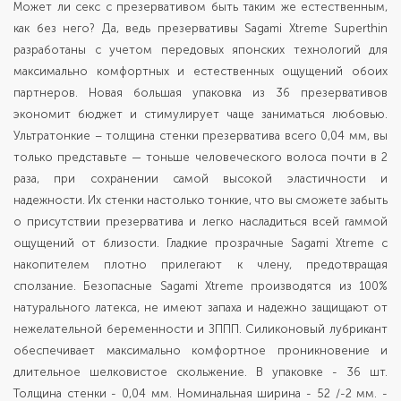
Может ли секс с презервативом быть таким же естественным,
как без него? Да, ведь презервативы Sagami Xtreme Superthin
разработаны с учетом передовых японских технологий для
максимально комфортных и естественных ощущений обоих
партнеров. Новая большая упаковка из 36 презервативов
экономит бюджет и стимулирует чаще заниматься любовью.
Ультратонкие – толщина стенки презерватива всего 0,04 мм, вы
только представьте — тоньше человеческого волоса почти в 2
раза, при сохранении самой высокой эластичности и
надежности. Их стенки настолько тонкие, что вы сможете забыть
о присутствии презерватива и легко насладиться всей гаммой
ощущений от близости. Гладкие прозрачные Sagami Xtreme с
накопителем плотно прилегают к члену, предотвращая
сползание. Безопасные Sagami Xtreme производятся из 100%
натурального латекса, не имеют запаха и надежно защищают от
нежелательной беременности и ЗППП. Силиконовый лубрикант
обеспечивает максимально комфортное проникновение и
длительное шелковистое скольжение. В упаковке - 36 шт.
Толщина стенки - 0,04 мм. Номинальная ширина - 52 /-2 мм. -