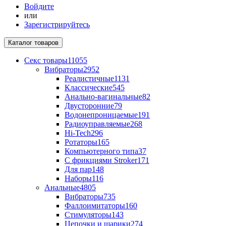
Войдите
или
Зарегистрируйтесь
Каталог
товаров
Секс товары
11055
Вибраторы
2952
Реалистичные
1131
Классические
545
Анально-вагинальные
82
Двусторонние
79
Водонепроницаемые
191
Радиоуправляемые
268
Hi-Tech
296
Ротаторы
165
Компьютерного типа
37
С фрикциями Stroker
171
Для пар
148
Наборы
116
Анальные
4805
Вибраторы
735
Фаллоимитаторы
160
Стимуляторы
143
Цепочки и шарики
274