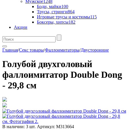
Мужское
1248
Боди, майки
100
Трусы, стринги
864
Игровые трусы и костюмы
115
Боксеры, хипсы
182
Акции
Главная
/
Секс товары
/
Фаллоимитаторы
/
Двусторонние
Голубой двухголовый
фаллоимитатор Double Dong
- 29,8 см
В наличии:
3 шт.
Артикул:
M313664