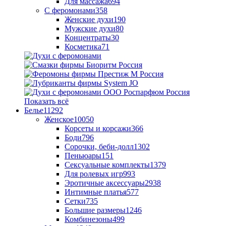
Для массажа
694
С феромонами
358
Женские духи
190
Мужские духи
80
Концентраты
30
Косметика
71
Показать всё
Белье
11292
Женское
10050
Корсеты и корсажи
366
Боди
796
Сорочки, беби-долл
1302
Пеньюары
151
Сексуальные комплекты
1379
Для ролевых игр
993
Эротичные аксессуары
2938
Интимные платья
577
Сетки
735
Большие размеры
1246
Комбинезоны
499