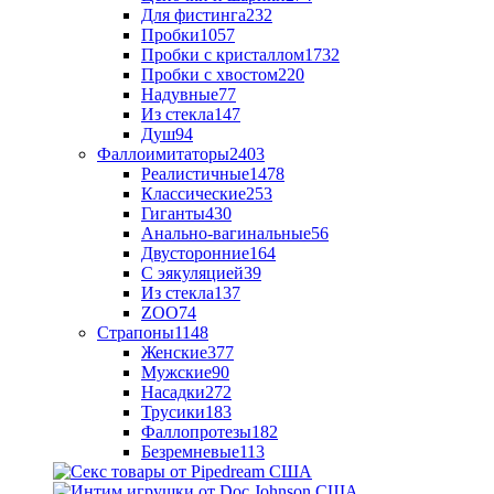
Для фистинга
232
Пробки
1057
Пробки с кристаллом
1732
Пробки с хвостом
220
Надувные
77
Из стекла
147
Душ
94
Фаллоимитаторы
2403
Реалистичные
1478
Классические
253
Гиганты
430
Анально-вагинальные
56
Двусторонние
164
С эякуляцией
39
Из стекла
137
ZOO
74
Страпоны
1148
Женские
377
Мужские
90
Насадки
272
Трусики
183
Фаллопротезы
182
Безремневые
113