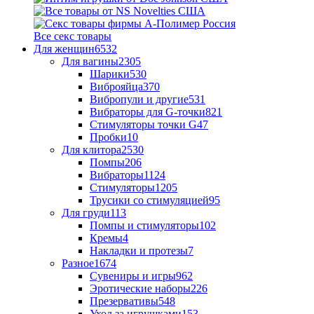
Все секс товары
Для женщин
6532
Для вагины
2305
Шарики
530
Виброяйца
370
Вибропули и другие
531
Вибраторы для G-точки
821
Стимуляторы точки G
47
Пробки
10
Для клитора
2530
Помпы
206
Вибраторы
1124
Стимуляторы
1205
Трусики со стимуляцией
95
Для груди
113
Помпы и стимуляторы
102
Кремы
4
Накладки и протезы
7
Разное
1674
Сувениры и игры
962
Эротические наборы
226
Презервативы
548
Уход за игрушками
153