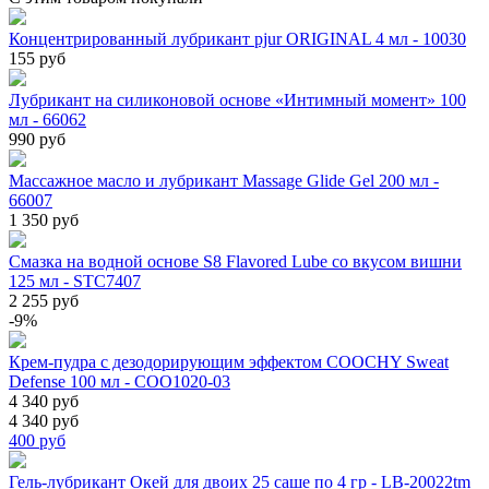
Концентрированный лубрикант pjur ORIGINAL 4 мл - 10030
155 руб
Лубрикант на силиконовой основе «Интимный момент» 100
мл - 66062
990 руб
Массажное масло и лубрикант Massage Glide Gel 200 мл -
66007
1 350 руб
Смазка на водной основе S8 Flavored Lube со вкусом вишни
125 мл - STC7407
2 255 руб
-9%
Крем-пудра с дезодорирующим эффектом COOCHY Sweat
Defense 100 мл - COO1020-03
4 340 руб
4 340 руб
400
руб
Гель-лубрикант Окей для двоих 25 саше по 4 гр - LB-20022tm