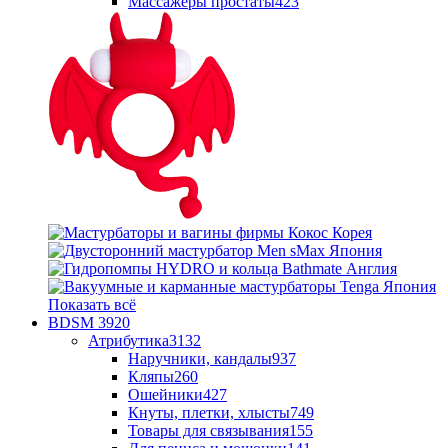
Массажеры простаты
423
Показать всё
BDSM
3920
Атрибутика
3132
Наручники, кандалы
937
Кляпы
260
Ошейники
427
Кнуты, плетки, хлысты
749
Товары для связывания
155