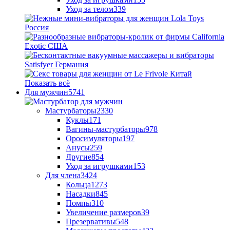
Уход за телом
339
Показать всё
Для мужчин
5741
Мастурбаторы
2330
Куклы
171
Вагины-мастурбаторы
978
Оросимуляторы
197
Анусы
259
Другие
854
Уход за игрушками
153
Для члена
3424
Кольца
1273
Насадки
845
Помпы
310
Увеличение размеров
39
Презервативы
548