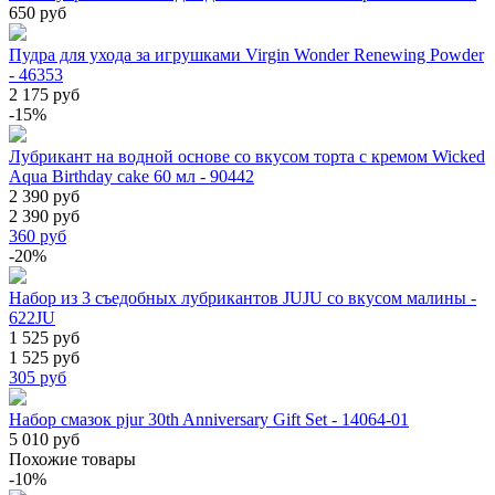
650 руб
Пудра для ухода за игрушками Virgin Wonder Renewing Powder
- 46353
2 175 руб
-15%
Лубрикант на водной основе со вкусом торта с кремом Wicked
Aqua Birthday cake 60 мл - 90442
2 390 руб
2 390 руб
360
руб
-20%
Набор из 3 съедобных лубрикантов JUJU со вкусом малины -
622JU
1 525 руб
1 525 руб
305
руб
Набор смазок pjur 30th Anniversary Gift Set - 14064-01
5 010 руб
Похожие товары
-10%