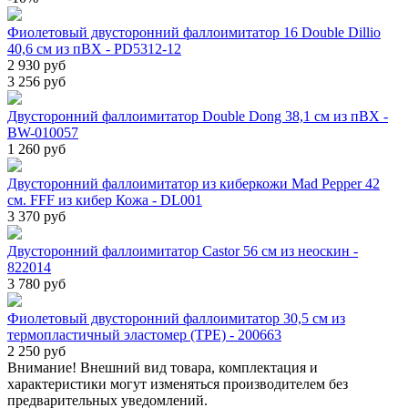
Фиолетовый двусторонний фаллоимитатор 16 Double Dillio
40,6 см из пВХ - PD5312-12
2 930 руб
3 256 руб
Двусторонний фаллоимитатор Double Dong 38,1 см из пВХ -
BW-010057
1 260 руб
Двусторонний фаллоимитатор из киберкожи Mad Pepper 42
см. FFF из кибер Кожа - DL001
3 370 руб
Двусторонний фаллоимитатор Castor 56 cм из неоскин -
822014
3 780 руб
Фиолетовый двусторонний фаллоимитатор 30,5 см из
термопластичный эластомер (TPE) - 200663
2 250 руб
Внимание! Внешний вид товара, комплектация и
характеристики могут изменяться производителем без
предварительных уведомлений.