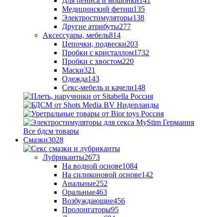
Для пениса и мошонки
141
Медицинский фетиш
135
Электростимуляторы
138
Другие атрибуты
277
Аксессуары, мебель
814
Цепочки, подвески
203
Пробки с кристаллом
1732
Пробки с хвостом
220
Маски
321
Одежда
143
Секс-мебель и качели
148
Все бдсм товары
Смазки
3028
Лубриканты
2673
На водной основе
1084
На силиконовой основе
142
Анальные
252
Оральные
463
Возбуждающие
456
Пролонгаторы
95