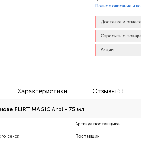
ингредиентов, спосо
Полное описание и вс
при анальном сексе. 
шалфея способствует
Доставка и оплат
Не создаёт раздражен
Спросить о товар
Акции
Характеристики
Отзывы
(0)
нове FLIRT MAGIC Anal - 75 мл
Артикул поставщика
ого секса
Поставщик