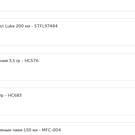
ist Lube 200 мл - STFL97484
ния 3,5 гр - HC576
гр - HC683
леным чаем 150 мл - MFC-004