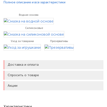
обволакивает пенис гладким силиконом, он обеспечивает
Полное описание и все характеристики
стимуляцию, которую жаждет каждый. Увеличьте свои
ощущения с помощью этого инновационного мастурбатора,
Водная основа
который поднимает удовольствие на новый уровень,
благодаря мощным пульсациям и
Силиконовые
Уход за товарами
Презервативы
Доставка и оплата
Спросить о товаре
Акции
Характеристики