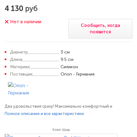
4 130
руб
Нет в наличии
Сообщить, когда
появится
Диаметр
3 см
Длина
9.5 см
Материал
Силикон
Поставщик
Orion - Германия
Два удовольствия сразу! Максимально комфортный и
функциональный - кляп Bad Kitty предотвратит нежелательные
Полное описание и все характеристики
разговоры, а также позволит доставить дополнительное
удовольствие партнеру вагинальной или анальной
Кляп-Шар
стимуляцией. Регулируемый ремешок застегивается на пряжку.