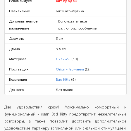
Рекомендуем
Хит продаж
Назначение
Бдсм атрибутика
Дополнительное
Вспомогательное
назначение
фаллоприспособление
Диаметр
3 см
Длина
9.5 см
Материал
Силикон
(39)
Поставщик
Orion - Германия
(12)
Коллекция
Bad Kitty
(9)
Для кого
Для двоих
Два удовольствия сразу! Максимально комфортный и
функциональный - кляп Bad Kitty предотвратит нежелательные
разговоры, а также позволит доставить дополнительное
удовольствие партнеру вагинальной или анальной стимуляцией.