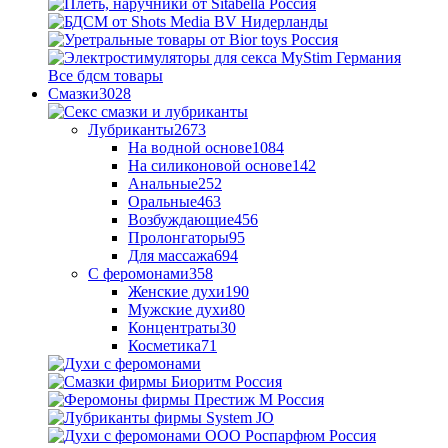
Все бдсм товары
Смазки
3028
Лубриканты
2673
На водной основе
1084
На силиконовой основе
142
Анальные
252
Оральные
463
Возбуждающие
456
Пролонгаторы
95
Для массажа
694
С феромонами
358
Женские духи
190
Мужские духи
80
Концентраты
30
Косметика
71