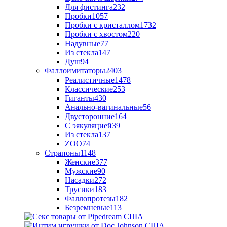
Для фистинга
232
Пробки
1057
Пробки с кристаллом
1732
Пробки с хвостом
220
Надувные
77
Из стекла
147
Душ
94
Фаллоимитаторы
2403
Реалистичные
1478
Классические
253
Гиганты
430
Анально-вагинальные
56
Двусторонние
164
С эякуляцией
39
Из стекла
137
ZOO
74
Страпоны
1148
Женские
377
Мужские
90
Насадки
272
Трусики
183
Фаллопротезы
182
Безремневые
113