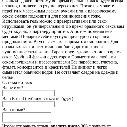
Скользит долго, поэтому во время оральных ласк будет всегда
влажно, и ничего во рту не пересохнет. После вы можете
перейти к массажным ласкам руками или к классическому
сексу, смазка подходит и для проникновения тоже.
Использовать гель можно с презервативами или секс-
игрушками, он универсальный! Во время орального секса вам
будет вкусно, а партнеру приятно. А потом поменяйтесь
местами! Подарите себе вкусную прелюдию с горячим
продолжением. Вкусная смазка с ароматом смородины Для
оральных ласк и всех видов любви Дарит нежное и
чувственное скольжение Гарантирует удовольствие во время
секса Удобный флакон с дозатором Совместима с любыми
секс-игрушками и презервативами Без парабенов, глютена,
фталат, консервантов и красителей Не липнет и легко
смывается обычной водой Не оставляет следов на одежде и
белье
Оставьте отзыв
Ваше имя
*
Ваш E-mail
(публиковаться не будет)
Ваш отзыв
*
Чтобы отправить отзыв,
введите число
366
*
защита от