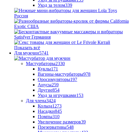
Уход за телом
339
Показать всё
Для мужчин
5741
Мастурбаторы
2330
Куклы
171
Вагины-мастурбаторы
978
Оросимуляторы
197
Анусы
259
Другие
854
Уход за игрушками
153
Для члена
3424
Кольца
1273
Насадки
845
Помпы
310
Увеличение размеров
39
Презервативы
548