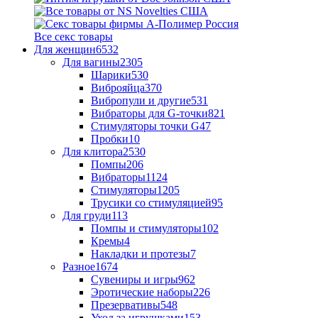
Все секс товары
Для женщин
6532
Для вагины
2305
Шарики
530
Виброяйца
370
Вибропули и другие
531
Вибраторы для G-точки
821
Стимуляторы точки G
47
Пробки
10
Для клитора
2530
Помпы
206
Вибраторы
1124
Стимуляторы
1205
Трусики со стимуляцией
95
Для груди
113
Помпы и стимуляторы
102
Кремы
4
Накладки и протезы
7
Разное
1674
Сувениры и игры
962
Эротические наборы
226
Презервативы
548
Уход за игрушками
153