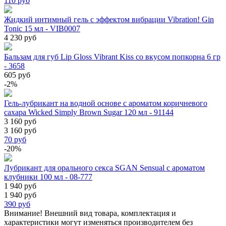
110
руб
Жидкий интимный гель с эффектом вибрации Vibration! Gin
Tonic 15 мл - VIB0007
4 230 руб
Бальзам для губ Lip Gloss Vibrant Kiss со вкусом попкорна 6 гр
- 3658
605 руб
-2%
Гель-лубрикант на водной основе с ароматом коричневого
сахара Wicked Simply Brown Sugar 120 мл - 91144
3 160 руб
3 160 руб
70
руб
-20%
Лубрикант для орального секса SGAN Sensual с ароматом
клубники 100 мл - 08-777
1 940 руб
1 940 руб
390
руб
Внимание! Внешний вид товара, комплектация и
характеристики могут изменяться производителем без