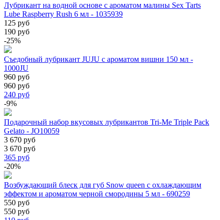
Лубрикант на водной основе с ароматом малины Sex Tarts
Lube Raspberry Rush 6 мл - 1035939
125 руб
190 руб
-25%
Съедобный лубрикант JUJU с ароматом вишни 150 мл -
1000JU
960 руб
960 руб
240
руб
-9%
Подарочный набор вкусовых лубрикантов Tri-Me Triple Pack
Gelato - JO10059
3 670 руб
3 670 руб
365
руб
-20%
Возбуждающий блеск для губ Snow queen с охлаждающим
эффектом и ароматом черной смородины 5 мл - 690259
550 руб
550 руб