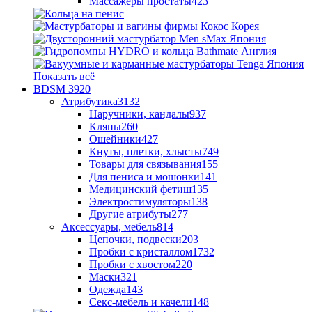
Массажеры простаты
423
Показать всё
BDSM
3920
Атрибутика
3132
Наручники, кандалы
937
Кляпы
260
Ошейники
427
Кнуты, плетки, хлысты
749
Товары для связывания
155
Для пениса и мошонки
141
Медицинский фетиш
135
Электростимуляторы
138
Другие атрибуты
277
Аксессуары, мебель
814
Цепочки, подвески
203
Пробки с кристаллом
1732
Пробки с хвостом
220
Маски
321
Одежда
143
Секс-мебель и качели
148