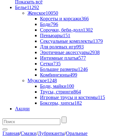
Показать всё
Белье
11292
Женское
10050
Корсеты и корсажи
366
Боди
796
Сорочки, беби-долл
1302
Пеньюары
151
Сексуальные комплекты
1379
Для ролевых игр
993
Эротичные аксессуары
2938
Интимные платья
577
Сетки
735
Большие размеры
1246
Комбинезоны
499
Мужское
1248
Боди, майки
100
Трусы, стринги
864
Игровые трусы и костюмы
115
Боксеры, хипсы
182
Акции
Главная
/
Смазки
/
Лубриканты
/
Оральные