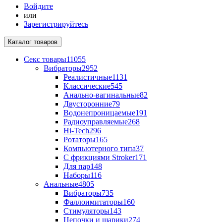
Войдите
или
Зарегистрируйтесь
Каталог
товаров
Секс товары
11055
Вибраторы
2952
Реалистичные
1131
Классические
545
Анально-вагинальные
82
Двусторонние
79
Водонепроницаемые
191
Радиоуправляемые
268
Hi-Tech
296
Ротаторы
165
Компьютерного типа
37
С фрикциями Stroker
171
Для пар
148
Наборы
116
Анальные
4805
Вибраторы
735
Фаллоимитаторы
160
Стимуляторы
143
Цепочки и шарики
274