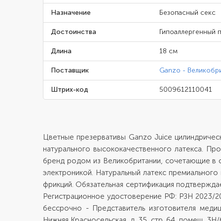
Назначение
Безопасный секс
Достоинства
Гипоаллергенный 
Длина
18 см
Поставщик
Ganzo - Великобр
Штрих-код
5009612110041
Цветные презервативы Ganzo Juice цилиндрическ
натурального высококачественного латекса. Пр
бренд родом из Великобритании, сочетающие в с
электроникой. Натуральный латекс премиального
фрикций. Обязательная сертификация подтверждает 
Регистрационное удостоверение РФ: РЗН 2023/201
бессрочно - Представитель изготовителя медиц
Нижняя Красносельская, д. 35, стр. 64, помещ. 3