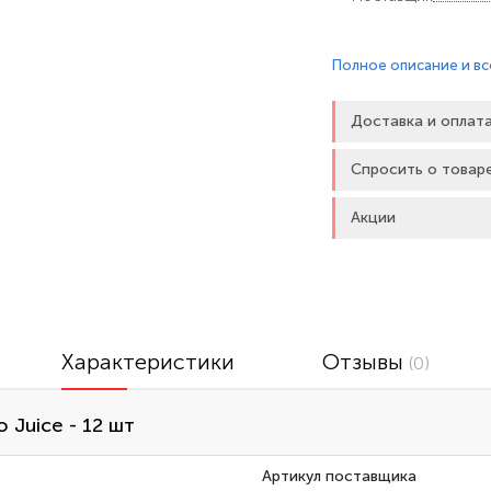
Цветные презерватив
Полное описание и вс
силиконовой смазкой 
Изготовлены из натур
Доставка и оплат
использованием элек
Спросить о товар
Ganzo – презерватив
Акции
Характеристики
Отзывы
(0)
Juice - 12 шт
Артикул поставщика