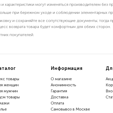
 и характеристики могут изменяться производителем без п
ольше при бережном уходе и соблюдении элементарных пра
паковку и сохраняйте все сопутствующие документы; тогда 
есс возврата товара будет комфортным для обеих сторон.
тних покупателей.
аталог
Информация
Дл
екс товары
О магазине
Акц
ля женщин
Анонимность
Кор
ля мужчин
Гарантия
Вхо
дсм товары
Доставка
Ста
мазки
Oплата
елье
Самовывоз в Москве