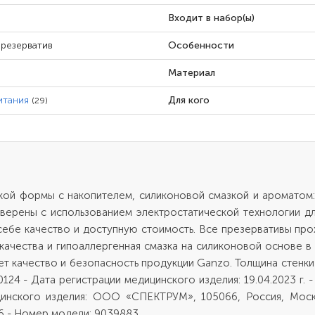
Входит в набор(ы)
презерватив
Особенности
Материал
итания
Для кого
(29)
ой формы с накопителем, силиконовой смазкой и ароматом: к
оверены с использованием электростатической технологии д
ебе качество и доступную стоимость. Все презервативы про
 качества и гипоаллергенная смазка на силиконовой основе в
качество и безопасность продукции Ganzo. Толщина стенки - 0
24 - Дата регистрации медицинского изделия: 19.04.2023 г. 
инского изделия: ООО «СПЕКТРУМ», 105066, Россия, Москва,
Н/6 - Номер модели: 9039883