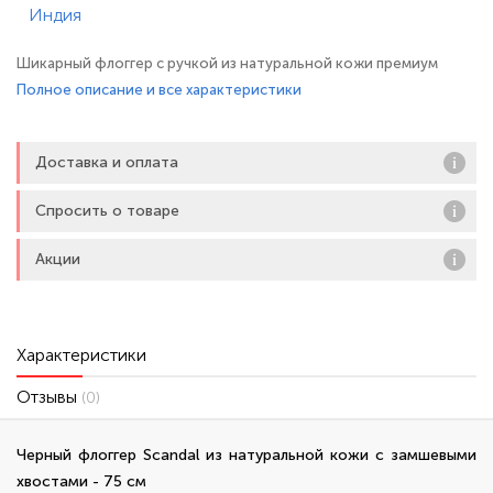
Шикарный флоггер с ручкой из натуральной кожи премиум
качества и хвостом из мягкой натуральной замши. Флоггер
Полное описание и все характеристики
имеет удобную рукоять с петлей для фиксации изделия на
запястье. Флоггер подходит для БДСМ практик, игровых
Доставка и оплата
наказаний, и для болевого воздействия. Длина хвостов - 54,5
см.
Спросить о товаре
Акции
Характеристики
Отзывы
(0)
Черный флоггер Scandal из натуральной кожи с замшевыми
хвостами - 75 см