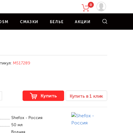
0
DSM
СМАЗКИ
БЕЛЬЕ
АКЦИИ
тикул:
M517289
Купить
Купить в 1 клик
Shefox - Россия
50 мл
Водная