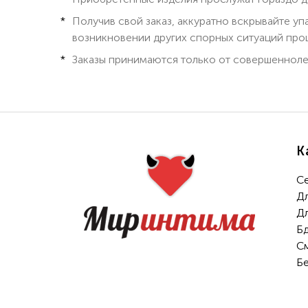
Получив свой заказ, аккуратно вскрывайте у
возникновении других спорных ситуаций проц
Заказы принимаются только от совершенноле
К
С
Д
Д
Б
С
Б