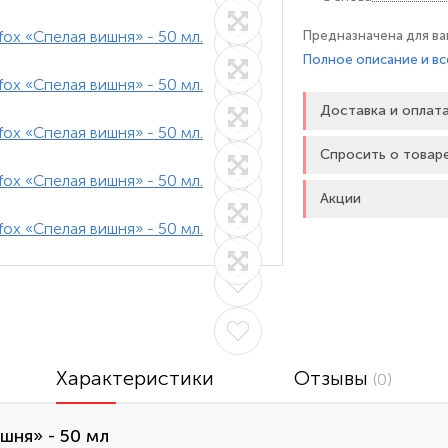
Предназначена для ва
недостаток естествен
Полное описание и вс
комфортным. Не наруш
и аромат вишни усили
Доставка и оплат
сексе. Гель-смазка
Спросить о товар
Акции
Характеристики
Отзывы
(0)
шня» - 50 мл