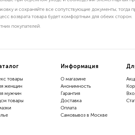
паковку и сохраняйте все сопутствующие документы; тогда 
есс возврата товара будет комфортным для обеих сторон.
тних покупателей.
аталог
Информация
Дл
екс товары
О магазине
Акц
ля женщин
Анонимность
Кор
ля мужчин
Гарантия
Вхо
дсм товары
Доставка
Ста
мазки
Oплата
елье
Самовывоз в Москве