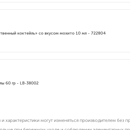
енный коктейль» со вкусом мохито 10 мл - 722804
ы 60 гр - LB-38002
 и характеристики могут изменяться производителем без п
ольше при бережном уходе и соблюдении элементарных пра