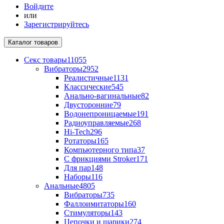
Войдите
или
Зарегистрируйтесь
Каталог
товаров
Секс товары
11055
Вибраторы
2952
Реалистичные
1131
Классические
545
Анально-вагинальные
82
Двусторонние
79
Водонепроницаемые
191
Радиоуправляемые
268
Hi-Tech
296
Ротаторы
165
Компьютерного типа
37
С фрикциями Stroker
171
Для пар
148
Наборы
116
Анальные
4805
Вибраторы
735
Фаллоимитаторы
160
Стимуляторы
143
Цепочки и шарики
274