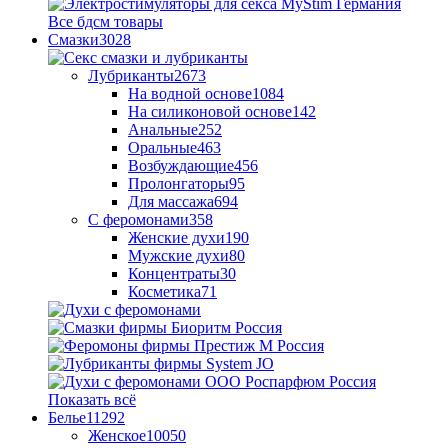
Все бдсм товары
Смазки
3028
Лубриканты
2673
На водной основе
1084
На силиконовой основе
142
Анальные
252
Оральные
463
Возбуждающие
456
Пролонгаторы
95
Для массажа
694
С феромонами
358
Женские духи
190
Мужские духи
80
Концентраты
30
Косметика
71
Показать всё
Белье
11292
Женское
10050