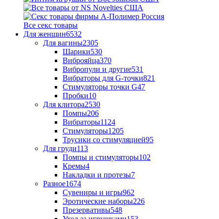
Все секс товары
Для женщин
6532
Для вагины
2305
Шарики
530
Виброяйца
370
Вибропули и другие
531
Вибраторы для G-точки
821
Стимуляторы точки G
47
Пробки
10
Для клитора
2530
Помпы
206
Вибраторы
1124
Стимуляторы
1205
Трусики со стимуляцией
95
Для груди
113
Помпы и стимуляторы
102
Кремы
4
Накладки и протезы
7
Разное
1674
Сувениры и игры
962
Эротические наборы
226
Презервативы
548
Уход за игрушками
153