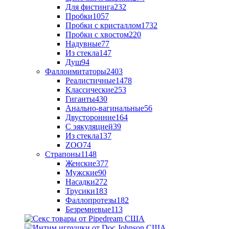
Для фистинга
232
Пробки
1057
Пробки с кристаллом
1732
Пробки с хвостом
220
Надувные
77
Из стекла
147
Душ
94
Фаллоимитаторы
2403
Реалистичные
1478
Классические
253
Гиганты
430
Анально-вагинальные
56
Двусторонние
164
С эякуляцией
39
Из стекла
137
ZOO
74
Страпоны
1148
Женские
377
Мужские
90
Насадки
272
Трусики
183
Фаллопротезы
182
Безремневые
113