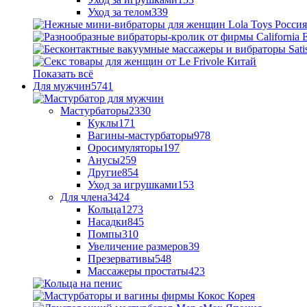
Уход за телом
339
Показать всё
Для мужчин
5741
Мастурбаторы
2330
Куклы
171
Вагины-мастурбаторы
978
Оросимуляторы
197
Анусы
259
Другие
854
Уход за игрушками
153
Для члена
3424
Кольца
1273
Насадки
845
Помпы
310
Увеличение размеров
39
Презервативы
548
Массажеры простаты
423