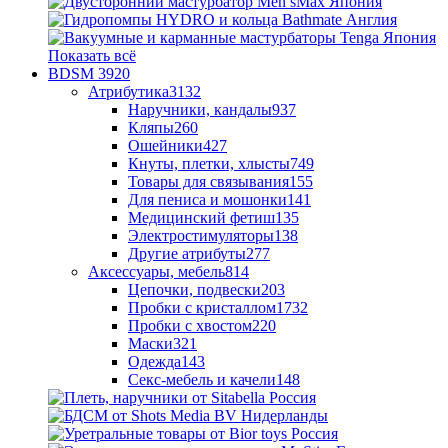
Показать всё
BDSM
3920
Атрибутика
3132
Наручники, кандалы
937
Кляпы
260
Ошейники
427
Кнуты, плетки, хлысты
749
Товары для связывания
155
Для пениса и мошонки
141
Медицинский фетиш
135
Электростимуляторы
138
Другие атрибуты
277
Аксессуары, мебель
814
Цепочки, подвески
203
Пробки с кристаллом
1732
Пробки с хвостом
220
Маски
321
Одежда
143
Секс-мебель и качели
148