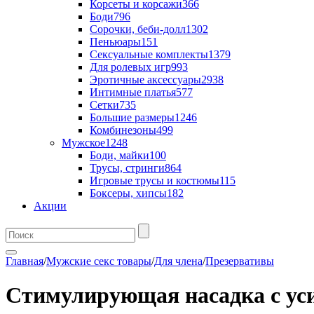
Корсеты и корсажи
366
Боди
796
Сорочки, беби-долл
1302
Пеньюары
151
Сексуальные комплекты
1379
Для ролевых игр
993
Эротичные аксессуары
2938
Интимные платья
577
Сетки
735
Большие размеры
1246
Комбинезоны
499
Мужское
1248
Боди, майки
100
Трусы, стринги
864
Игровые трусы и костюмы
115
Боксеры, хипсы
182
Акции
Главная
/
Мужские секс товары
/
Для члена
/
Презервативы
Стимулирующая насадка с уси