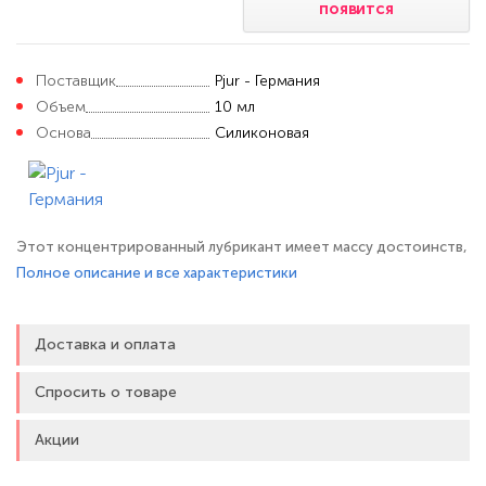
появится
Поставщик
Pjur - Германия
Объем
10 мл
Основа
Силиконовая
Этот концентрированный лубрикант имеет массу достоинств,
и среди них – экономичность. Чтобы обеспечить отличное
Полное описание и все характеристики
скольжение половых органов или хорошо смазать участок тела
перед массажем, достаточно нескольких капелек Pjur. В состав
Доставка и оплата
лубриканта-концентрата, гарантирующего скольжение и
увлажнение
Спросить о товаре
Акции