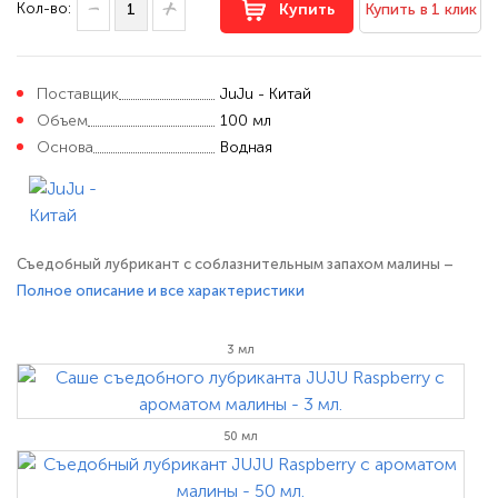
Кол-во:
Купить
Купить в 1 клик
Поставщик
JuJu - Китай
Объем
100 мл
Основа
Водная
Съедобный лубрикант с соблазнительным запахом малины –
это масса новых возможностей для вашей сексуальной жизни.
Полное описание и все характеристики
Теперь это не просто смазка на водной основе, помогающая
расслабиться и сделать половой акт чувственней,
3 мл
качественнее и приятнее, это новая эра для оральных ласк. Эта
смазка на водной
50 мл