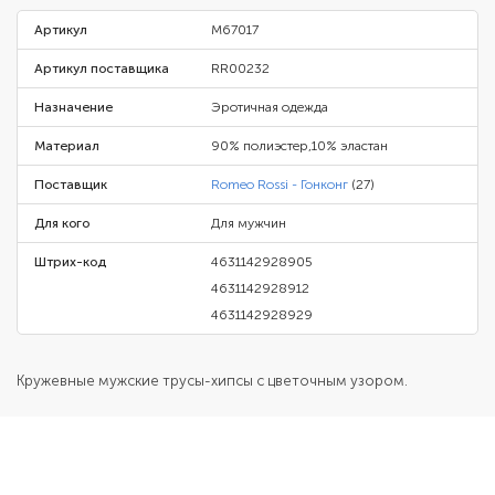
Артикул
M67017
Артикул поставщика
RR00232
Назначение
Эротичная одежда
Материал
90% полиэстер,10% эластан
Поставщик
Romeo Rossi - Гонконг
(27)
Для кого
Для мужчин
Штрих-код
4631142928905
4631142928912
4631142928929
Кружевные мужские трусы-хипсы с цветочным узором.