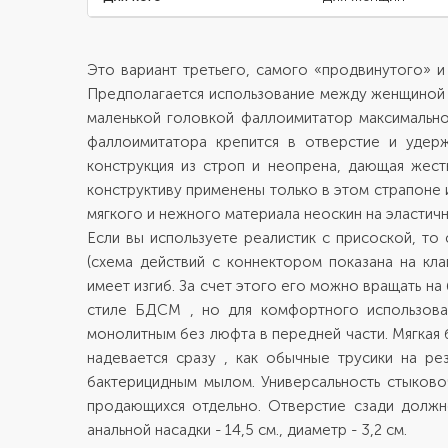
Это вариант третьего, самого «продвинутого» 
Предполагается использование между женщиной и
маленькой головкой фаллоимитатор максимально
фаллоимитатора крепится в отверстие и удер
конструкция из строп и неопрена, дающая жест
конструктиву применены только в этом страпоне 
мягкого и нежного материала неоскин на эластич
Если вы используете реалистик с присоской, то 
(схема действий с коннектором показана на кла
имеет изгиб. За счет этого его можно вращать н
стиле БДСМ , но для комфортного использован
монолитным без люфта в передней части. Мягкая
надевается сразу , как обычные трусики на рез
бактерицидным мылом. Универсальность стыково
продающихся отдельно. Отверстие сзади должно 
анальной насадки - 14,5 см., диаметр - 3,2 см.