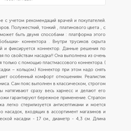
е с учетом рекомендаций врачей и покупателей.
в. Полужесткий, тонкий , платинового цвета , с
 может быть двумя способами : платформа этого
обышки- коннектора . Внутри трусиков скрыта
ей и фиксируется коннектор. Данные решения по
я по свойствам насадка!! Она выполнена из очень
я только с помощью пластмассового коннектора. (
садки – кольцом.) Коннектор при этом надо снять
ридает особенный комфорт отношениям. Реалистик
ниса. Сам пояс выполнен в классическом, строгом
ы натягивают сразу весь харнесс и делают его
 кожи гарантируют бережное применение. Страпон
ожа легко стерилизуется антисептиками и моется
о насадок, входящих в ассортимент магазинов и
ской насадки - 17 см., диаметр - 4,3 см. Длина