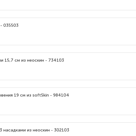
 - 035503
и 15,7 см из неоскин - 734103
ения 19 см из softSkin - 984104
3 насадками из неоскин - 302103