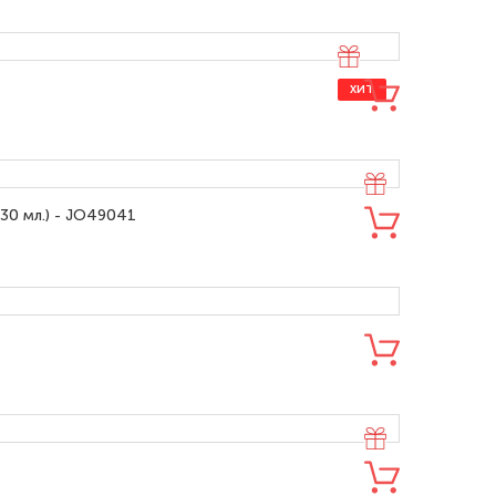
ХИТ
(30 мл.) - JO49041