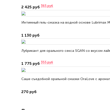
365
руб
2 425 руб
Интимный гель-смазка на водной основе Lubrimax Ma
1 130 руб
Лубрикант для орального секса SGAN со вкусом лайм
355
руб
1 775 руб
Саше съедобной оральной смазки OraLove с аромат
270 руб