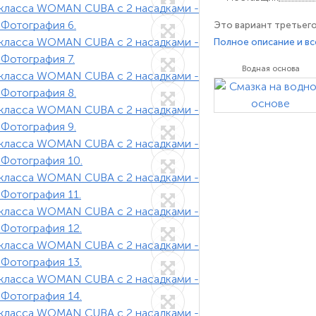
Это вариант третьег
поясов для женщин, р
Полное описание и вс
покупателей. Предпо
Водная основа
Комплект насадок со
, платинового