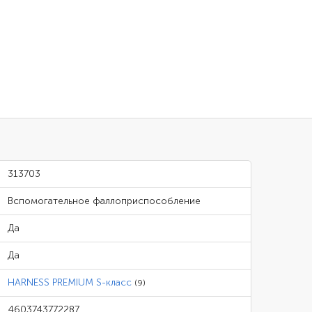
313703
Вспомогательное фаллоприспособление
Да
Да
HARNESS PREMIUM S-класс
(9)
4603743772287