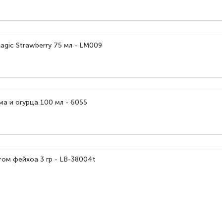
gic Strawberry 75 мл - LM009
а и огурца 100 мл - 6055
ом фейхоа 3 гр - LB-38004t