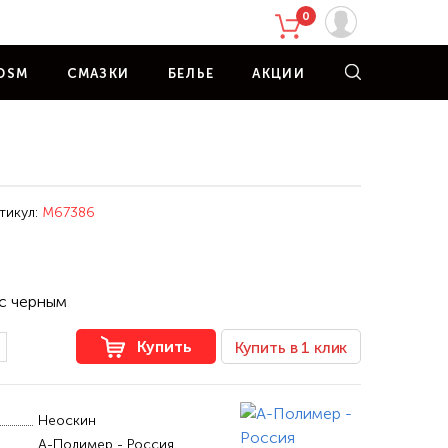
0
DSM
СМАЗКИ
БЕЛЬЕ
АКЦИИ
тикул:
M67386
с черным
Купить
Купить в 1 клик
Неоскин
А-Полимер - Россия