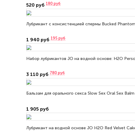
180
руб
520 руб
Лубрикант с консистенцией спермы Bucked Phantom 
195
руб
1 940 руб
Набор лубрикантов JO на водной основе: H2O Personal
780
руб
3 110 руб
Бальзам для орального секса Slow Sex Oral Sex Balm
1 905 руб
Лубрикант на водной основе JO H2O Red Velvet Cake