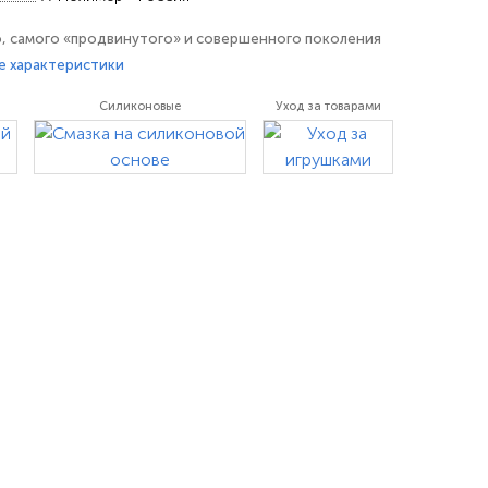
о, самого «продвинутого» и совершенного поколения
азработанное с учетом рекомендаций врачей и
е характеристики
лагается использование между женщиной и мужчиной.
Силиконовые
Уход за товарами
стоит из двух фаллоимитаторов. Полужесткий, тонкий