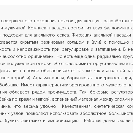
и совершенного поколения поясов для женщин, разработанно
 мужчиной. Комплект насадок состоит из двух фаллоимитаторо
 подходит для анального секса. Фиксация анальной насадки
живается скрытым резиновым кольцом и (или) с помощью б
кость и неподвижность при регулировке и затягивании. В н
и абсолютно оригинальны. Но есть еще одна, радикально друга
ной полужесткой основе. Этот фаллоимитатор устанавливаетс
фиксация на поясе обеспечивается так же как и анальной на
пане коробки). Атравматичная, бархатистая поверхность п
а бобышке. Имеет характеристики эрегированного мужского пе
ия обладает рядом преимуществ. Так, боковые регулятор
 бейка по краям и мягкий, вспененный материал между слоями
инке, что весьма удобно . Качественная, синтетическая к
чных узлов позволяют использовать абсолютное большинств
будить фантазию и импровизацию..! Рабочая длина фалличе