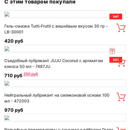
С этим товаром покупали
ХИТ
Гель-смазка Tutti-Frutti с вишнёвым вкусом 30 гр -
LB-30001
420 руб
Съедобный лубрикант JUJU Coconut с ароматом
ХИТ
кокоса 50 мл - 7487JU
250
руб
710 руб
Нейтральный лубрикант на силиконовой основе 100
мл - 472003
970 руб
Рельефные презервативы с точками и рёбрами Durex