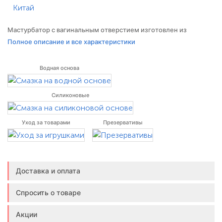
Мастурбатор с вагинальным отверстием изготовлен из
особенного материала. Особенность заключается в том, что
Полное описание и все характеристики
при добавлении нескольких капель воды в тоннель
мастурбатора, материал принимает консистенцию
Водная основа
скользящей, увлажняющей смазки. Имеет натуральный
телесный цвет и очень правдоподобные внутренние
Силиконовые
Уход за товарами
Презервативы
Доставка и оплата
Спросить о товаре
Акции