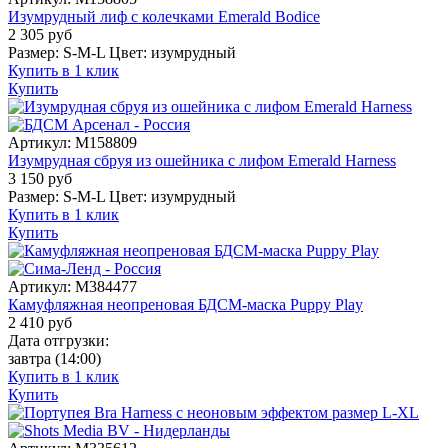
Изумрудный лиф с колечками Emerald Bodice
2 305
руб
Размер:
S-M-L
Цвет:
изумрудный
Купить в 1 клик
Купить
Артикул:
M158809
Изумрудная сбруя из ошейника с лифом Emerald Harness
3 150
руб
Размер:
S-M-L
Цвет:
изумрудный
Купить в 1 клик
Купить
Артикул:
M384477
Камуфляжная неопреновая БДСМ-маска Puppy Play
2 410
руб
Дата отгрузки:
завтра
(14:00)
Купить в 1 клик
Купить