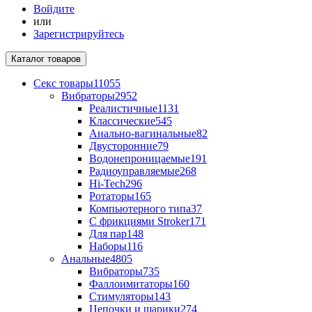
Войдите
или
Зарегистрируйтесь
Каталог
товаров
Секс товары
11055
Вибраторы
2952
Реалистичные
1131
Классические
545
Анально-вагинальные
82
Двусторонние
79
Водонепроницаемые
191
Радиоуправляемые
268
Hi-Tech
296
Ротаторы
165
Компьютерного типа
37
С фрикциями Stroker
171
Для пар
148
Наборы
116
Анальные
4805
Вибраторы
735
Фаллоимитаторы
160
Стимуляторы
143
Цепочки и шарики
274