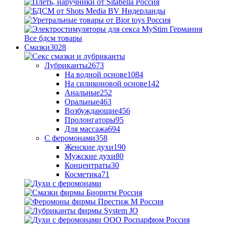
Все бдсм товары
Смазки
3028
Лубриканты
2673
На водной основе
1084
На силиконовой основе
142
Анальные
252
Оральные
463
Возбуждающие
456
Пролонгаторы
95
Для массажа
694
С феромонами
358
Женские духи
190
Мужские духи
80
Концентраты
30
Косметика
71