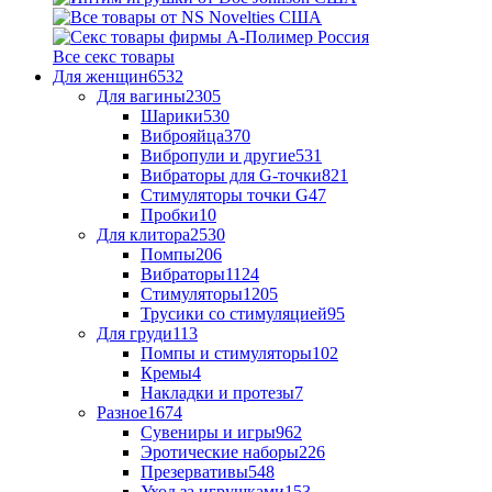
Все секс товары
Для женщин
6532
Для вагины
2305
Шарики
530
Виброяйца
370
Вибропули и другие
531
Вибраторы для G-точки
821
Стимуляторы точки G
47
Пробки
10
Для клитора
2530
Помпы
206
Вибраторы
1124
Стимуляторы
1205
Трусики со стимуляцией
95
Для груди
113
Помпы и стимуляторы
102
Кремы
4
Накладки и протезы
7
Разное
1674
Сувениры и игры
962
Эротические наборы
226
Презервативы
548
Уход за игрушками
153