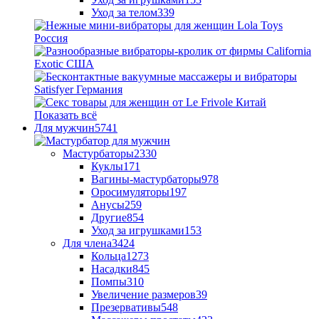
Уход за телом
339
Показать всё
Для мужчин
5741
Мастурбаторы
2330
Куклы
171
Вагины-мастурбаторы
978
Оросимуляторы
197
Анусы
259
Другие
854
Уход за игрушками
153
Для члена
3424
Кольца
1273
Насадки
845
Помпы
310
Увеличение размеров
39
Презервативы
548