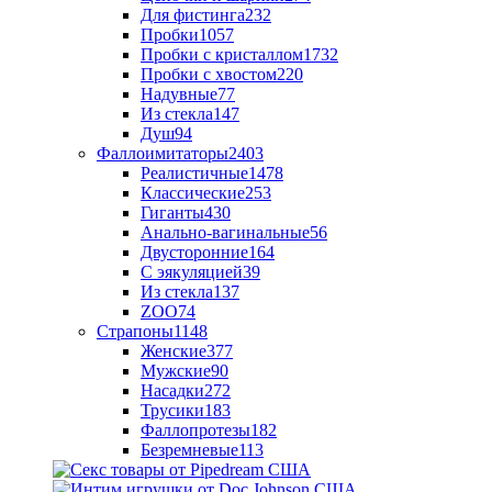
Для фистинга
232
Пробки
1057
Пробки с кристаллом
1732
Пробки с хвостом
220
Надувные
77
Из стекла
147
Душ
94
Фаллоимитаторы
2403
Реалистичные
1478
Классические
253
Гиганты
430
Анально-вагинальные
56
Двусторонние
164
С эякуляцией
39
Из стекла
137
ZOO
74
Страпоны
1148
Женские
377
Мужские
90
Насадки
272
Трусики
183
Фаллопротезы
182
Безремневые
113