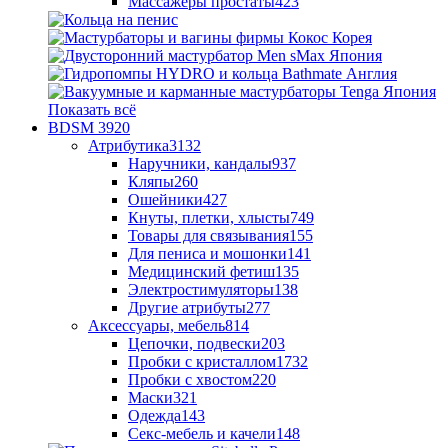
Массажеры простаты
423
Показать всё
BDSM
3920
Атрибутика
3132
Наручники, кандалы
937
Кляпы
260
Ошейники
427
Кнуты, плетки, хлысты
749
Товары для связывания
155
Для пениса и мошонки
141
Медицинский фетиш
135
Электростимуляторы
138
Другие атрибуты
277
Аксессуары, мебель
814
Цепочки, подвески
203
Пробки с кристаллом
1732
Пробки с хвостом
220
Маски
321
Одежда
143
Секс-мебель и качели
148