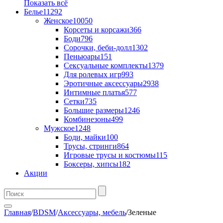
Показать всё
Белье
11292
Женское
10050
Корсеты и корсажи
366
Боди
796
Сорочки, беби-долл
1302
Пеньюары
151
Сексуальные комплекты
1379
Для ролевых игр
993
Эротичные аксессуары
2938
Интимные платья
577
Сетки
735
Большие размеры
1246
Комбинезоны
499
Мужское
1248
Боди, майки
100
Трусы, стринги
864
Игровые трусы и костюмы
115
Боксеры, хипсы
182
Акции
Главная
/
BDSM
/
Аксессуары, мебель
/
Зеленые