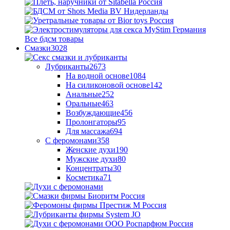
Все бдсм товары
Смазки
3028
Лубриканты
2673
На водной основе
1084
На силиконовой основе
142
Анальные
252
Оральные
463
Возбуждающие
456
Пролонгаторы
95
Для массажа
694
С феромонами
358
Женские духи
190
Мужские духи
80
Концентраты
30
Косметика
71