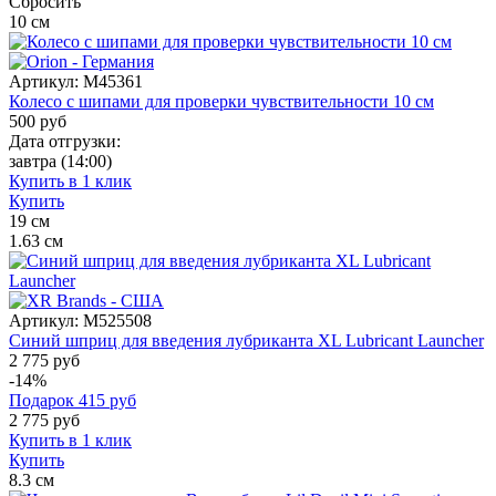
Сбросить
10
см
Артикул:
M45361
Колесо с шипами для проверки чувствительности 10 см
500
руб
Дата отгрузки:
завтра
(14:00)
Купить в 1 клик
Купить
19
см
1.63
см
Артикул:
M525508
Синий шприц для введения лубриканта XL Lubricant Launcher
2 775 руб
-14%
Подарок
415
руб
2 775
руб
Купить в 1 клик
Купить
8.3
см