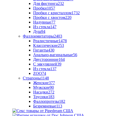
Для фистинга
232
Пробки
1057
Пробки с кристаллом
1732
Пробки с хвостом
220
Надувные
77
Из стекла
147
Душ
94
Фаллоимитаторы
2403
Реалистичные
1478
Классические
253
Гиганты
430
Анально-вагинальные
56
Двусторонние
164
С эякуляцией
39
Из стекла
137
ZOO
74
Страпоны
1148
Женские
377
Мужские
90
Насадки
272
Трусики
183
Фаллопротезы
182
Безремневые
113