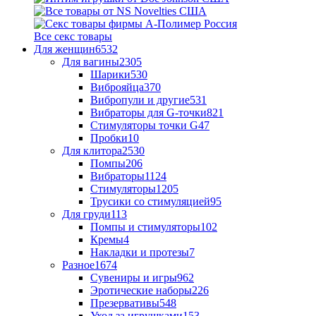
Все секс товары
Для женщин
6532
Для вагины
2305
Шарики
530
Виброяйца
370
Вибропули и другие
531
Вибраторы для G-точки
821
Стимуляторы точки G
47
Пробки
10
Для клитора
2530
Помпы
206
Вибраторы
1124
Стимуляторы
1205
Трусики со стимуляцией
95
Для груди
113
Помпы и стимуляторы
102
Кремы
4
Накладки и протезы
7
Разное
1674
Сувениры и игры
962
Эротические наборы
226
Презервативы
548
Уход за игрушками
153