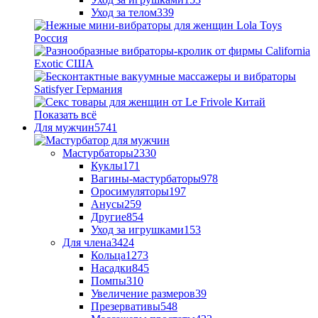
Уход за телом
339
Показать всё
Для мужчин
5741
Мастурбаторы
2330
Куклы
171
Вагины-мастурбаторы
978
Оросимуляторы
197
Анусы
259
Другие
854
Уход за игрушками
153
Для члена
3424
Кольца
1273
Насадки
845
Помпы
310
Увеличение размеров
39
Презервативы
548