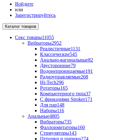
Войдите
или
Зарегистрируйтесь
Каталог
товаров
Секс товары
11055
Вибраторы
2952
Реалистичные
1131
Классические
545
Анально-вагинальные
82
Двусторонние
79
Водонепроницаемые
191
Радиоуправляемые
268
Hi-Tech
296
Ротаторы
165
Компьютерного типа
37
С фрикциями Stroker
171
Для пар
148
Наборы
116
Анальные
4805
Вибраторы
735
Фаллоимитаторы
160
Стимуляторы
143
Цепочки и шарики
274