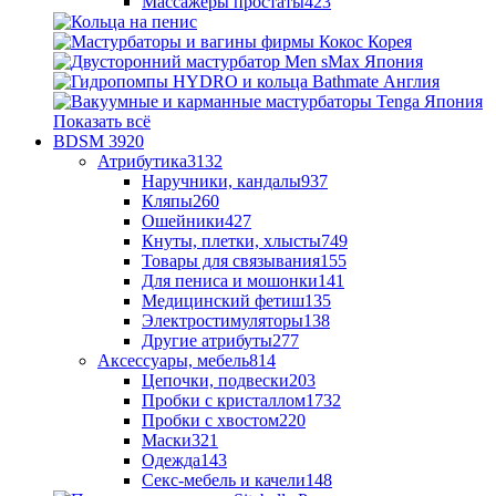
Массажеры простаты
423
Показать всё
BDSM
3920
Атрибутика
3132
Наручники, кандалы
937
Кляпы
260
Ошейники
427
Кнуты, плетки, хлысты
749
Товары для связывания
155
Для пениса и мошонки
141
Медицинский фетиш
135
Электростимуляторы
138
Другие атрибуты
277
Аксессуары, мебель
814
Цепочки, подвески
203
Пробки с кристаллом
1732
Пробки с хвостом
220
Маски
321
Одежда
143
Секс-мебель и качели
148