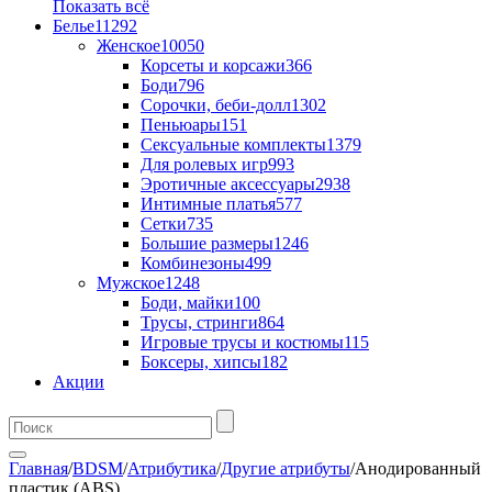
Показать всё
Белье
11292
Женское
10050
Корсеты и корсажи
366
Боди
796
Сорочки, беби-долл
1302
Пеньюары
151
Сексуальные комплекты
1379
Для ролевых игр
993
Эротичные аксессуары
2938
Интимные платья
577
Сетки
735
Большие размеры
1246
Комбинезоны
499
Мужское
1248
Боди, майки
100
Трусы, стринги
864
Игровые трусы и костюмы
115
Боксеры, хипсы
182
Акции
Главная
/
BDSM
/
Атрибутика
/
Другие атрибуты
/
Анодированный
пластик (ABS)