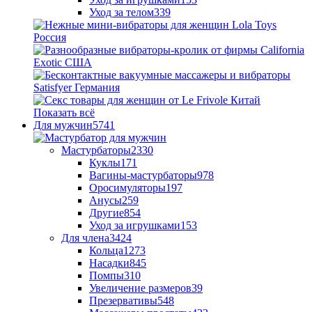
Уход за телом
339
Показать всё
Для мужчин
5741
Мастурбаторы
2330
Куклы
171
Вагины-мастурбаторы
978
Оросимуляторы
197
Анусы
259
Другие
854
Уход за игрушками
153
Для члена
3424
Кольца
1273
Насадки
845
Помпы
310
Увеличение размеров
39
Презервативы
548