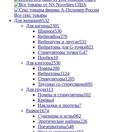
Все секс товары
Для женщин
6532
Для вагины
2305
Шарики
530
Виброяйца
370
Вибропули и другие
531
Вибраторы для G-точки
821
Стимуляторы точки G
47
Пробки
10
Для клитора
2530
Помпы
206
Вибраторы
1124
Стимуляторы
1205
Трусики со стимуляцией
95
Для груди
113
Помпы и стимуляторы
102
Кремы
4
Накладки и протезы
7
Разное
1674
Сувениры и игры
962
Эротические наборы
226
Презервативы
548
Уход за игрушками
153