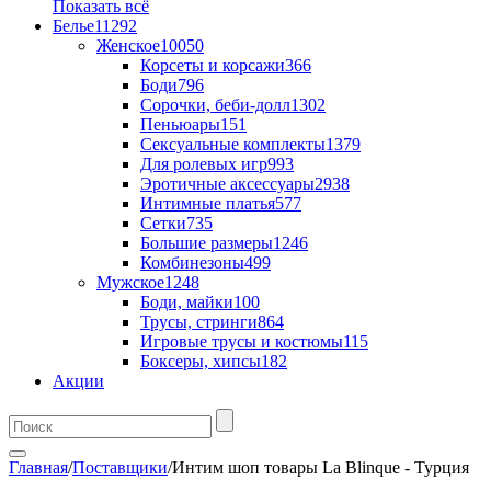
Показать всё
Белье
11292
Женское
10050
Корсеты и корсажи
366
Боди
796
Сорочки, беби-долл
1302
Пеньюары
151
Сексуальные комплекты
1379
Для ролевых игр
993
Эротичные аксессуары
2938
Интимные платья
577
Сетки
735
Большие размеры
1246
Комбинезоны
499
Мужское
1248
Боди, майки
100
Трусы, стринги
864
Игровые трусы и костюмы
115
Боксеры, хипсы
182
Акции
Главная
/
Поставщики
/
Интим шоп товары La Blinque - Турция