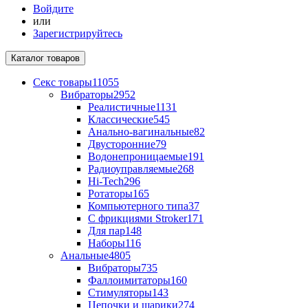
Войдите
или
Зарегистрируйтесь
Каталог
товаров
Секс товары
11055
Вибраторы
2952
Реалистичные
1131
Классические
545
Анально-вагинальные
82
Двусторонние
79
Водонепроницаемые
191
Радиоуправляемые
268
Hi-Tech
296
Ротаторы
165
Компьютерного типа
37
С фрикциями Stroker
171
Для пар
148
Наборы
116
Анальные
4805
Вибраторы
735
Фаллоимитаторы
160
Стимуляторы
143
Цепочки и шарики
274