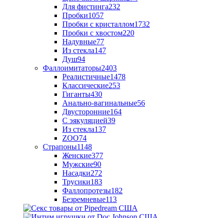
Для фистинга
232
Пробки
1057
Пробки с кристаллом
1732
Пробки с хвостом
220
Надувные
77
Из стекла
147
Душ
94
Фаллоимитаторы
2403
Реалистичные
1478
Классические
253
Гиганты
430
Анально-вагинальные
56
Двусторонние
164
С эякуляцией
39
Из стекла
137
ZOO
74
Страпоны
1148
Женские
377
Мужские
90
Насадки
272
Трусики
183
Фаллопротезы
182
Безремневые
113