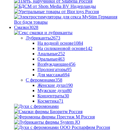
Все бдсм товары
Смазки
3028
Лубриканты
2673
На водной основе
1084
На силиконовой основе
142
Анальные
252
Оральные
463
Возбуждающие
456
Пролонгаторы
95
Для массажа
694
С феромонами
358
Женские духи
190
Мужские духи
80
Концентраты
30
Косметика
71