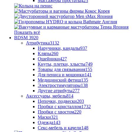
Массажеры простаты
423
Показать всё
BDSM
3920
Атрибутика
3132
Наручники, кандалы
937
Кляпы
260
Ошейники
427
Кнуты, плетки, хлысты
749
Товары для связывания
155
Для пениса и мошонки
141
Медицинский фетиш
135
Электростимуляторы
138
Другие атрибуты
277
Аксессуары, мебель
814
Цепочки, подвески
203
Пробки с кристаллом
1732
Пробки с хвостом
220
Маски
321
Одежда
143
Секс-мебель и качели
148