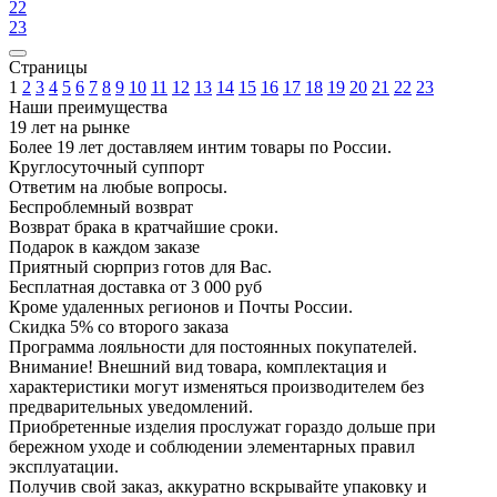
22
23
Страницы
1
2
3
4
5
6
7
8
9
10
11
12
13
14
15
16
17
18
19
20
21
22
23
Наши преимущества
19 лет на рынке
Более 19 лет доставляем интим товары по России.
Круглосуточный суппорт
Ответим на любые вопросы.
Беспроблемный возврат
Возврат брака в кратчайшие сроки.
Подарок в каждом заказе
Приятный сюрприз готов для Вас.
Бесплатная доставка от 3 000 руб
Кроме удаленных регионов и Почты России.
Скидка 5% со второго заказа
Программа лояльности для постоянных покупателей.
Внимание! Внешний вид товара, комплектация и
характеристики могут изменяться производителем без
предварительных уведомлений.
Приобретенные изделия прослужат гораздо дольше при
бережном уходе и соблюдении элементарных правил
эксплуатации.
Получив свой заказ, аккуратно вскрывайте упаковку и