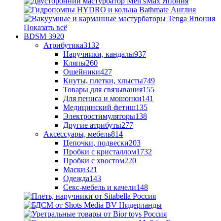
Показать всё
BDSM
3920
Атрибутика
3132
Наручники, кандалы
937
Кляпы
260
Ошейники
427
Кнуты, плетки, хлысты
749
Товары для связывания
155
Для пениса и мошонки
141
Медицинский фетиш
135
Электростимуляторы
138
Другие атрибуты
277
Аксессуары, мебель
814
Цепочки, подвески
203
Пробки с кристаллом
1732
Пробки с хвостом
220
Маски
321
Одежда
143
Секс-мебель и качели
148