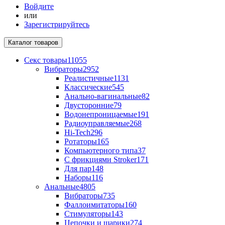
Войдите
или
Зарегистрируйтесь
Каталог
товаров
Секс товары
11055
Вибраторы
2952
Реалистичные
1131
Классические
545
Анально-вагинальные
82
Двусторонние
79
Водонепроницаемые
191
Радиоуправляемые
268
Hi-Tech
296
Ротаторы
165
Компьютерного типа
37
С фрикциями Stroker
171
Для пар
148
Наборы
116
Анальные
4805
Вибраторы
735
Фаллоимитаторы
160
Стимуляторы
143
Цепочки и шарики
274