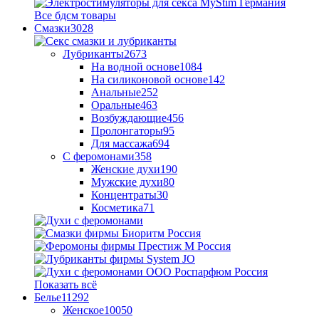
Все бдсм товары
Смазки
3028
Лубриканты
2673
На водной основе
1084
На силиконовой основе
142
Анальные
252
Оральные
463
Возбуждающие
456
Пролонгаторы
95
Для массажа
694
С феромонами
358
Женские духи
190
Мужские духи
80
Концентраты
30
Косметика
71
Показать всё
Белье
11292
Женское
10050