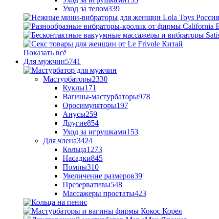
Уход за телом
339
Показать всё
Для мужчин
5741
Мастурбаторы
2330
Куклы
171
Вагины-мастурбаторы
978
Оросимуляторы
197
Анусы
259
Другие
854
Уход за игрушками
153
Для члена
3424
Кольца
1273
Насадки
845
Помпы
310
Увеличение размеров
39
Презервативы
548
Массажеры простаты
423