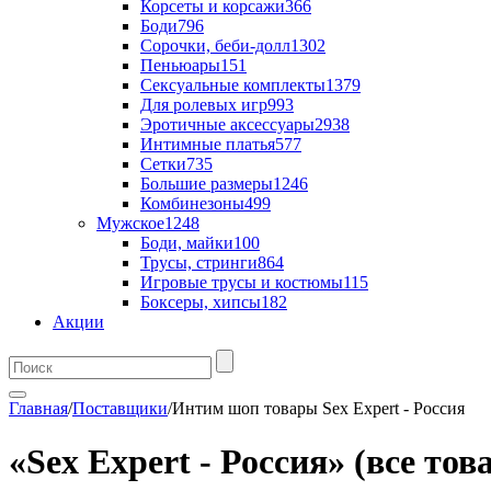
Корсеты и корсажи
366
Боди
796
Сорочки, беби-долл
1302
Пеньюары
151
Сексуальные комплекты
1379
Для ролевых игр
993
Эротичные аксессуары
2938
Интимные платья
577
Сетки
735
Большие размеры
1246
Комбинезоны
499
Мужское
1248
Боди, майки
100
Трусы, стринги
864
Игровые трусы и костюмы
115
Боксеры, хипсы
182
Акции
Главная
/
Поставщики
/
Интим шоп товары Sex Expert - Россия
«Sex Expert - Россия» (все то