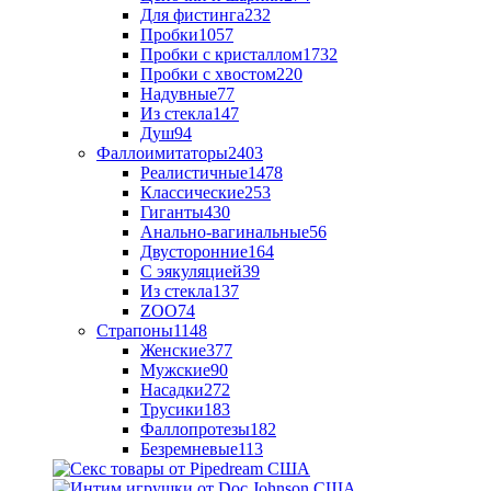
Для фистинга
232
Пробки
1057
Пробки с кристаллом
1732
Пробки с хвостом
220
Надувные
77
Из стекла
147
Душ
94
Фаллоимитаторы
2403
Реалистичные
1478
Классические
253
Гиганты
430
Анально-вагинальные
56
Двусторонние
164
С эякуляцией
39
Из стекла
137
ZOO
74
Страпоны
1148
Женские
377
Мужские
90
Насадки
272
Трусики
183
Фаллопротезы
182
Безремневые
113