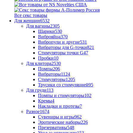
Все секс товары
Для женщин
6532
Для вагины
2305
Шарики
530
Виброяйца
370
Вибропули и другие
531
Вибраторы для G-точки
821
Стимуляторы точки G
47
Пробки
10
Для клитора
2530
Помпы
206
Вибраторы
1124
Стимуляторы
1205
Трусики со стимуляцией
95
Для груди
113
Помпы и стимуляторы
102
Кремы
4
Накладки и протезы
7
Разное
1674
Сувениры и игры
962
Эротические наборы
226
Презервативы
548
Уход за игрушками
153