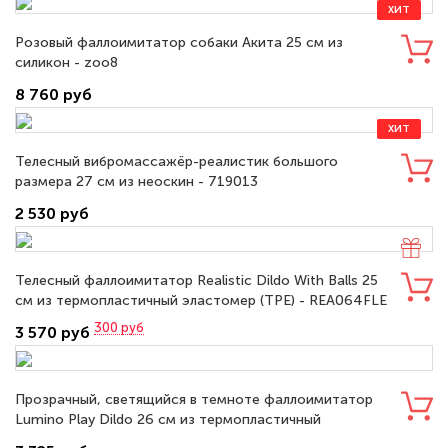
ХИТ
Розовый фаллоимитатор собаки Акита 25 см из
силикон - zoo8
8 760 руб
ХИТ
Телесный вибромассажёр-реалистик большого
размера 27 см из неоскин - 719013
2 530 руб
Телесный фаллоимитатор Realistic Dildo With Balls 25
см из термопластичный эластомер (TPE) - REA064FLE
300
руб
3 570 руб
Прозрачный, светящийся в темноте фаллоимитатор
Lumino Play Dildo 26 см из термопластичный
эластомер (TPE) - LV319023