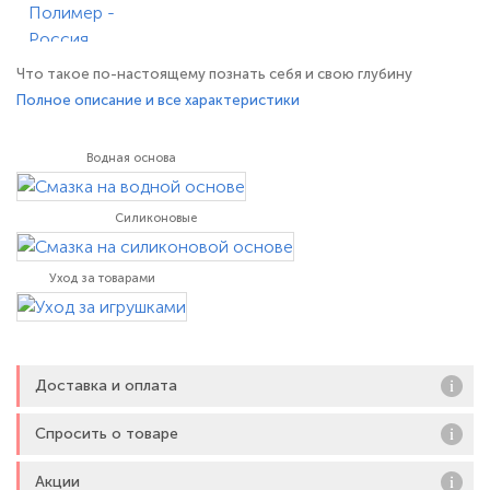
Что такое по-настоящему познать себя и свою глубину
ощущений? Это, значит, выйти за существующие пределы! А
Полное описание и все характеристики
чтобы выйти за эти пределы, тебе идеально подойдёт этот
упругий, впечатляющего размера, фаллоимитатор-гигант из
Водная основа
ПВХ, чёрного цвета с вздувшимися от возбуждения, венами.
Строго оргазмическое
Силиконовые
Уход за товарами
Доставка и оплата
Спросить о товаре
Акции