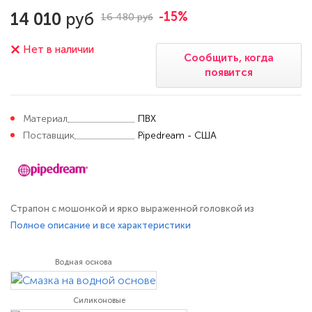
14 010
руб
-15%
16 480 руб
Нет в наличии
Сообщить, когда
появится
Материал
ПВХ
Поставщик
Pipedream - США
Страпон с мошонкой и ярко выраженной головкой из
эластичного силикона черного цвета. Подходит для мужчин и
Полное описание и все характеристики
для женщин. Страпон крепится к трусикам при помощи
съемного металлического кольца, которое плотно
Водная основа
удерживает фаллоимитатор и не дает ему съезжать, а также
позволяет менять насадки. В комплект
Силиконовые