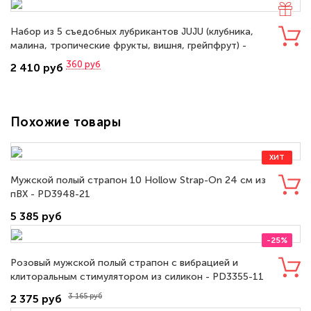
Набор из 5 съедобных лубрикантов JUJU (клубника,
малина, тропические фрукты, вишня, грейпфрут) -
776JU
360
руб
2 410 руб
Похожие товары
ХИТ
Мужской полый страпон 10 Hollow Strap-On 24 см из
пВХ - PD3948-21
5 385 руб
-25%
Розовый мужской полый страпон с вибрацией и
клиторальным стимулятором из силикон - PD3355-11
3 165 руб
2 375 руб