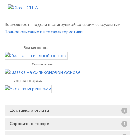
Возможность поделиться игрушкой со своим сексуальным
партнером может оказаться чрезвычайно интересным опытом.
Полное описание и все характеристики
И в этом поможет искусно изготовленный двухголовый
фаллоимитатор Double Trouble из стекла. Благодаря
Водная основа
уникальному изгибу и двум выпуклым головкам конической
формы, он обеспечивает глубокое,
Силиконовые
Уход за товарами
Доставка и оплата
Спросить о товаре