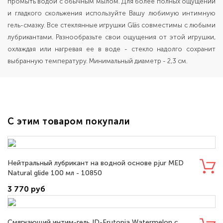
промыть водой с обычным мылом. Для более полных ощущений
и гладкого скольжения используйте Вашу любимую интимную
гель-смазку. Все стеклянные игрушки Gläs совместимы с любыми
лубрикантами. Разнообразьте свои ощущения от этой игрушки,
охлаждая или нагревая ее в воде - стекло надолго сохранит
выбранную температуру. Минимальный диаметр - 2,3 см.
С этим товаром покупали
Нейтральный лубрикант на водной основе pjur MED
Natural glide 100 мл - 10850
3 770 руб
Смягчающий интим-гель ID-Frutopia Watermelon с