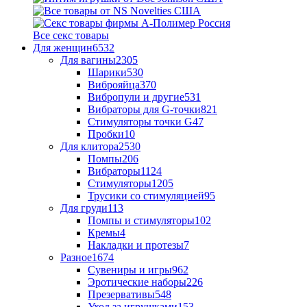
Все секс товары
Для женщин
6532
Для вагины
2305
Шарики
530
Виброяйца
370
Вибропули и другие
531
Вибраторы для G-точки
821
Стимуляторы точки G
47
Пробки
10
Для клитора
2530
Помпы
206
Вибраторы
1124
Стимуляторы
1205
Трусики со стимуляцией
95
Для груди
113
Помпы и стимуляторы
102
Кремы
4
Накладки и протезы
7
Разное
1674
Сувениры и игры
962
Эротические наборы
226
Презервативы
548
Уход за игрушками
153