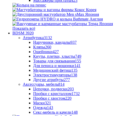
Массажеры простаты
423
Показать всё
BDSM
3920
Атрибутика
3132
Наручники, кандалы
937
Кляпы
260
Ошейники
427
Кнуты, плетки, хлысты
749
Товары для связывания
155
Для пениса и мошонки
141
Медицинский фетиш
135
Электростимуляторы
138
Другие атрибуты
277
Аксессуары, мебель
814
Цепочки, подвески
203
Пробки с кристаллом
1732
Пробки с хвостом
220
Маски
321
Одежда
143
Секс-мебель и качели
148