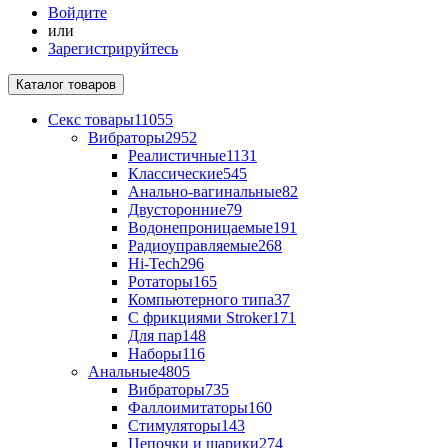
Войдите
или
Зарегистрируйтесь
Каталог
товаров
Секс товары
11055
Вибраторы
2952
Реалистичные
1131
Классические
545
Анально-вагинальные
82
Двусторонние
79
Водонепроницаемые
191
Радиоуправляемые
268
Hi-Tech
296
Ротаторы
165
Компьютерного типа
37
С фрикциями Stroker
171
Для пар
148
Наборы
116
Анальные
4805
Вибраторы
735
Фаллоимитаторы
160
Стимуляторы
143
Цепочки и шарики
274