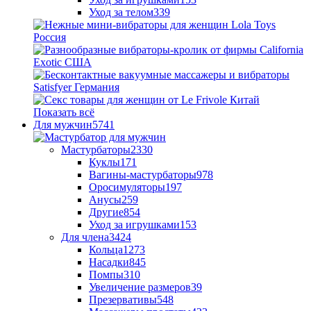
Уход за телом
339
Показать всё
Для мужчин
5741
Мастурбаторы
2330
Куклы
171
Вагины-мастурбаторы
978
Оросимуляторы
197
Анусы
259
Другие
854
Уход за игрушками
153
Для члена
3424
Кольца
1273
Насадки
845
Помпы
310
Увеличение размеров
39
Презервативы
548