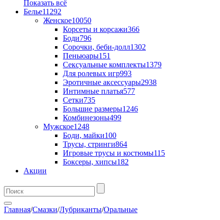
Показать всё
Белье
11292
Женское
10050
Корсеты и корсажи
366
Боди
796
Сорочки, беби-долл
1302
Пеньюары
151
Сексуальные комплекты
1379
Для ролевых игр
993
Эротичные аксессуары
2938
Интимные платья
577
Сетки
735
Большие размеры
1246
Комбинезоны
499
Мужское
1248
Боди, майки
100
Трусы, стринги
864
Игровые трусы и костюмы
115
Боксеры, хипсы
182
Акции
Главная
/
Смазки
/
Лубриканты
/
Оральные