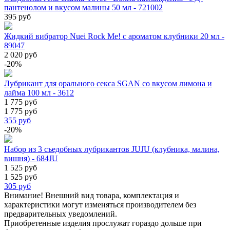
пантенолом и вкусом малины 50 мл - 721002
395 руб
Жидкий вибратор Nuei Rock Me! с ароматом клубники 20 мл -
89047
2 020 руб
-20%
Лубрикант для орального секса SGAN со вкусом лимона и
лайма 100 мл - 3612
1 775 руб
1 775 руб
355
руб
-20%
Набор из 3 съедобных лубрикантов JUJU (клубника, малина,
вишня) - 684JU
1 525 руб
1 525 руб
305
руб
Внимание! Внешний вид товара, комплектация и
характеристики могут изменяться производителем без
предварительных уведомлений.
Приобретенные изделия прослужат гораздо дольше при