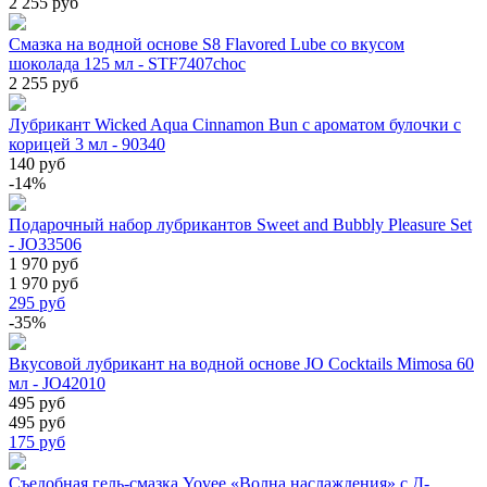
2 255 руб
Смазка на водной основе S8 Flavored Lube со вкусом
шоколада 125 мл - STF7407choc
2 255 руб
Лубрикант Wicked Aqua Cinnamon Bun с ароматом булочки с
корицей 3 мл - 90340
140 руб
-14%
Подарочный набор лубрикантов Sweet and Bubbly Pleasure Set
- JO33506
1 970 руб
1 970 руб
295
руб
-35%
Вкусовой лубрикант на водной основе JO Cocktails Mimosa 60
мл - JO42010
495 руб
495 руб
175
руб
Съедобная гель-смазка Yovee «Волна наслаждения» с Д-