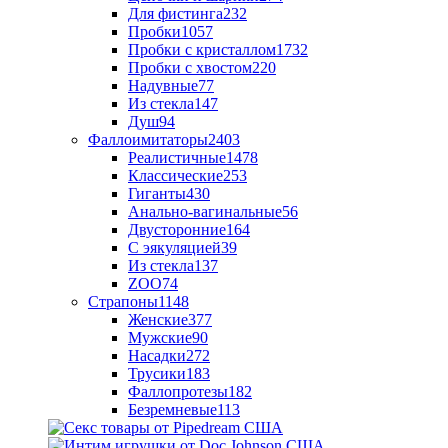
Для фистинга
232
Пробки
1057
Пробки с кристаллом
1732
Пробки с хвостом
220
Надувные
77
Из стекла
147
Душ
94
Фаллоимитаторы
2403
Реалистичные
1478
Классические
253
Гиганты
430
Анально-вагинальные
56
Двусторонние
164
С эякуляцией
39
Из стекла
137
ZOO
74
Страпоны
1148
Женские
377
Мужские
90
Насадки
272
Трусики
183
Фаллопротезы
182
Безремневые
113