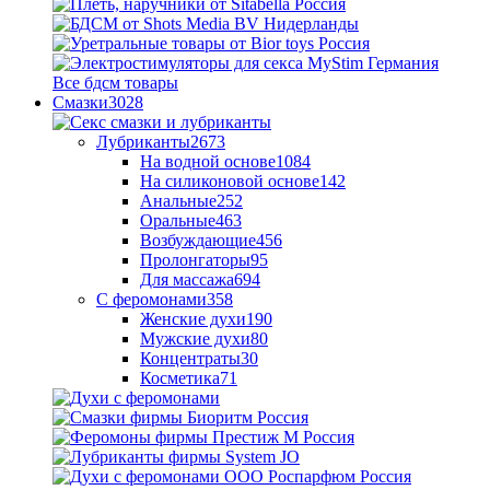
Все бдсм товары
Смазки
3028
Лубриканты
2673
На водной основе
1084
На силиконовой основе
142
Анальные
252
Оральные
463
Возбуждающие
456
Пролонгаторы
95
Для массажа
694
С феромонами
358
Женские духи
190
Мужские духи
80
Концентраты
30
Косметика
71