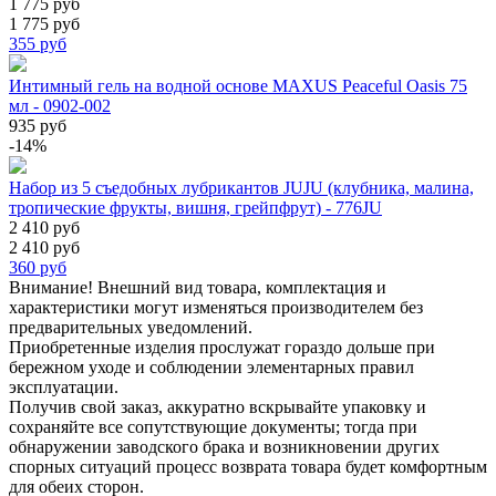
1 775 руб
1 775 руб
355
руб
Интимный гель на водной основе MAXUS Peaceful Oasis 75
мл - 0902-002
935 руб
-14%
Набор из 5 съедобных лубрикантов JUJU (клубника, малина,
тропические фрукты, вишня, грейпфрут) - 776JU
2 410 руб
2 410 руб
360
руб
Внимание! Внешний вид товара, комплектация и
характеристики могут изменяться производителем без
предварительных уведомлений.
Приобретенные изделия прослужат гораздо дольше при
бережном уходе и соблюдении элементарных правил
эксплуатации.
Получив свой заказ, аккуратно вскрывайте упаковку и
сохраняйте все сопутствующие документы; тогда при
обнаружении заводского брака и возникновении других
спорных ситуаций процесс возврата товара будет комфортным
для обеих сторон.