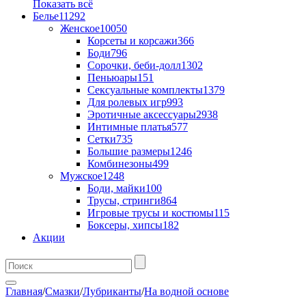
Показать всё
Белье
11292
Женское
10050
Корсеты и корсажи
366
Боди
796
Сорочки, беби-долл
1302
Пеньюары
151
Сексуальные комплекты
1379
Для ролевых игр
993
Эротичные аксессуары
2938
Интимные платья
577
Сетки
735
Большие размеры
1246
Комбинезоны
499
Мужское
1248
Боди, майки
100
Трусы, стринги
864
Игровые трусы и костюмы
115
Боксеры, хипсы
182
Акции
Главная
/
Смазки
/
Лубриканты
/
На водной основе