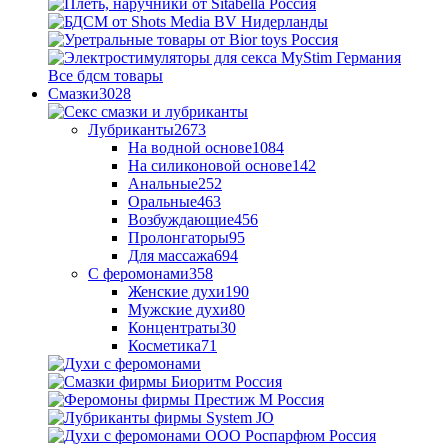
Все бдсм товары
Смазки
3028
Лубриканты
2673
На водной основе
1084
На силиконовой основе
142
Анальные
252
Оральные
463
Возбуждающие
456
Пролонгаторы
95
Для массажа
694
С феромонами
358
Женские духи
190
Мужские духи
80
Концентраты
30
Косметика
71