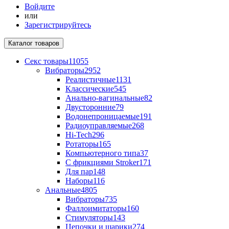
Войдите
или
Зарегистрируйтесь
Каталог
товаров
Секс товары
11055
Вибраторы
2952
Реалистичные
1131
Классические
545
Анально-вагинальные
82
Двусторонние
79
Водонепроницаемые
191
Радиоуправляемые
268
Hi-Tech
296
Ротаторы
165
Компьютерного типа
37
С фрикциями Stroker
171
Для пар
148
Наборы
116
Анальные
4805
Вибраторы
735
Фаллоимитаторы
160
Стимуляторы
143
Цепочки и шарики
274