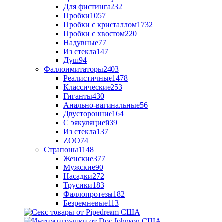
Для фистинга
232
Пробки
1057
Пробки с кристаллом
1732
Пробки с хвостом
220
Надувные
77
Из стекла
147
Душ
94
Фаллоимитаторы
2403
Реалистичные
1478
Классические
253
Гиганты
430
Анально-вагинальные
56
Двусторонние
164
С эякуляцией
39
Из стекла
137
ZOO
74
Страпоны
1148
Женские
377
Мужские
90
Насадки
272
Трусики
183
Фаллопротезы
182
Безремневые
113