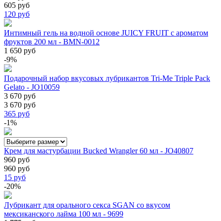
605 руб
120
руб
Интимный гель на водной основе JUICY FRUIT с ароматом
фруктов 200 мл - BMN-0012
1 650 руб
-9%
Подарочный набор вкусовых лубрикантов Tri-Me Triple Pack
Gelato - JO10059
3 670 руб
3 670 руб
365
руб
-1%
Крем для мастурбации Bucked Wrangler 60 мл - JO40807
960 руб
960 руб
15
руб
-20%
Лубрикант для орального секса SGAN со вкусом
мексиканского лайма 100 мл - 9699