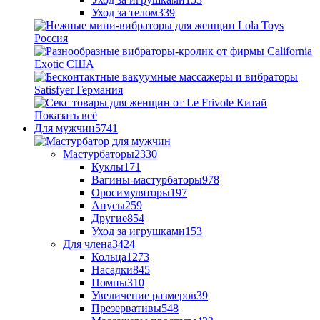
Уход за телом
339
Показать всё
Для мужчин
5741
Мастурбаторы
2330
Куклы
171
Вагины-мастурбаторы
978
Оросимуляторы
197
Анусы
259
Другие
854
Уход за игрушками
153
Для члена
3424
Кольца
1273
Насадки
845
Помпы
310
Увеличение размеров
39
Презервативы
548