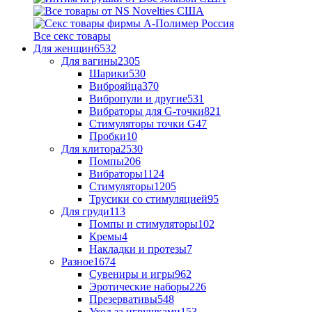
Все секс товары
Для женщин
6532
Для вагины
2305
Шарики
530
Виброяйца
370
Вибропули и другие
531
Вибраторы для G-точки
821
Стимуляторы точки G
47
Пробки
10
Для клитора
2530
Помпы
206
Вибраторы
1124
Стимуляторы
1205
Трусики со стимуляцией
95
Для груди
113
Помпы и стимуляторы
102
Кремы
4
Накладки и протезы
7
Разное
1674
Сувениры и игры
962
Эротические наборы
226
Презервативы
548
Уход за игрушками
153