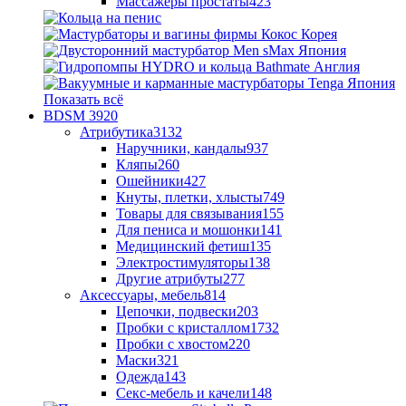
Массажеры простаты
423
Показать всё
BDSM
3920
Атрибутика
3132
Наручники, кандалы
937
Кляпы
260
Ошейники
427
Кнуты, плетки, хлысты
749
Товары для связывания
155
Для пениса и мошонки
141
Медицинский фетиш
135
Электростимуляторы
138
Другие атрибуты
277
Аксессуары, мебель
814
Цепочки, подвески
203
Пробки с кристаллом
1732
Пробки с хвостом
220
Маски
321
Одежда
143
Секс-мебель и качели
148