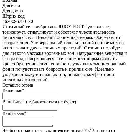
Водная
Для кого
Для двоих
Штрих-код
4630086790180
Интимный гель лубрикант JUICY FRUIT увлажняет,
тонизирует, стимулирует и обостряет чувствительность
интимных мест. Подходит обоим партнерам. Оберегает от
раздражения. Универсальный гель на водной основе можно
использовать для различных прелюдий. Отлично подойдет
для легкого массажа эрогенных зон. Натуральные вещества и
экстракты, содержащиеся в геле помогут нормализовать
кровообращение, снять усталость, улучшить эмоциональный
фон и почувствовать бодрость и прилив сил. Идеально
увлажняет кожу интимных зон, повышая комфортность
интимных отношений.
Оставьте отзыв
Ваше имя
*
Ваш E-mail
(публиковаться не будет)
Ваш отзыв
*
Чтобы отправить отзыв,
введите число
797
*
защита от