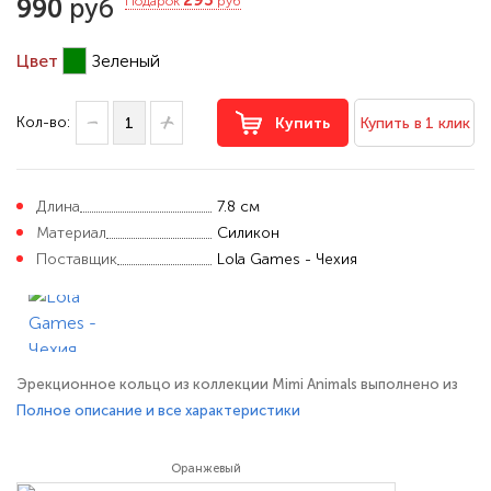
295
990
руб
Подарок
руб
Цвет
Зеленый
Кол-во:
Купить
Купить в 1 клик
Длина
7.8 см
Материал
Силикон
Поставщик
Lola Games - Чехия
Эрекционное кольцо из коллекции Mimi Animals выполнено из
гипоаллергенного силикона. Не содержит фталатов и
Полное описание и все характеристики
полностью безопасен для кожи и нежной слизистой. Вибропуля
расположенная в верхней части кольца имеет 1 мощный режим
Оранжевый
вибрации для клиторальной стимуляции. Эрекционное кольцо