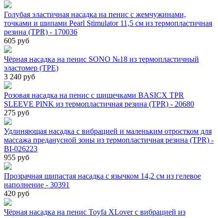
Голубая эластичная насадка на пенис с жемчужинами,
точками и шипами Pearl Stimulator 11,5 см из термопластичная
резина (TPR) - 170036
605 руб
Чёрная насадка на пенис SONO №18 из термопластичный
эластомер (TPE)
3 240 руб
Розовая насадка на пенис с шишечками BASICX TPR
SLEEVE PINK из термопластичная резина (TPR) - 20680
275 руб
Удлиняющая насадка с вибрацией и маленьким отростком для
массажа преданусной зоны из термопластичная резина (TPR) -
BI-026223
955 руб
Прозрачная шипастая насадка с язычком 14,2 см из гелевое
наполнение - 30391
420 руб
Чёрная насадка на пенис Toyfa XLover с вибрацией из