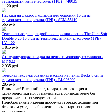
термопластичный эластомер (TPE) - 748035
1 120 руб
Насадка на фаллос с кольцом для мошонки 16 см из
термопластичная резина (TPR) - SEM-55110
565 руб
Телесная насадка для двойного проникновения The Ultra Soft
Double 6.25 15,8 см из термопластичный эластомер (TPE) -
LV1122
1 815 руб
Стимулирующая насадка на пенис и мошонку из силикон -
MY-922
2 935 руб
Телесная текстурированная насадка на пенис Becks 8 см из
термопластичная резина (TPR) - BI-026290
285 руб
Внимание! Внешний вид товара, комплектация и
характеристики могут изменяться производителем без
предварительных уведомлений.
Приобретенные изделия прослужат гораздо дольше при
бережном уходе и соблюдении элементарных правил
эксплуатации.