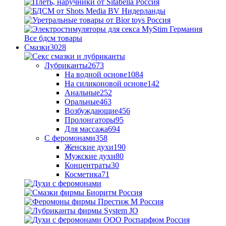
Все бдсм товары
Смазки
3028
Лубриканты
2673
На водной основе
1084
На силиконовой основе
142
Анальные
252
Оральные
463
Возбуждающие
456
Пролонгаторы
95
Для массажа
694
С феромонами
358
Женские духи
190
Мужские духи
80
Концентраты
30
Косметика
71