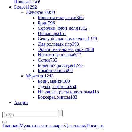
Показать всё
Белье
11292
Женское
10050
Корсеты и корсажи
366
Боди
796
Сорочки, беби-долл
1302
Пеньюары
151
Сексуальные комплекты
1379
Для ролевых игр
993
Эротичные аксессуары
2938
Интимные платья
577
Сетки
735
Большие размеры
1246
Комбинезоны
499
Мужское
1248
Боди, майки
100
Трусы, стринги
864
Игровые трусы и костюмы
115
Боксеры, хипсы
182
Акции
Главная
/
Мужские секс товары
/
Для члена
/
Насадки