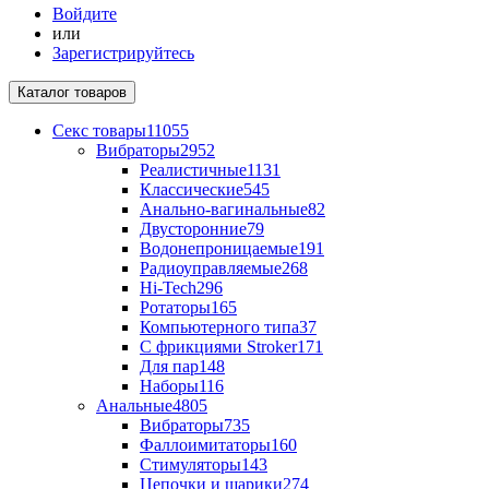
Войдите
или
Зарегистрируйтесь
Каталог
товаров
Секс товары
11055
Вибраторы
2952
Реалистичные
1131
Классические
545
Анально-вагинальные
82
Двусторонние
79
Водонепроницаемые
191
Радиоуправляемые
268
Hi-Tech
296
Ротаторы
165
Компьютерного типа
37
С фрикциями Stroker
171
Для пар
148
Наборы
116
Анальные
4805
Вибраторы
735
Фаллоимитаторы
160
Стимуляторы
143
Цепочки и шарики
274