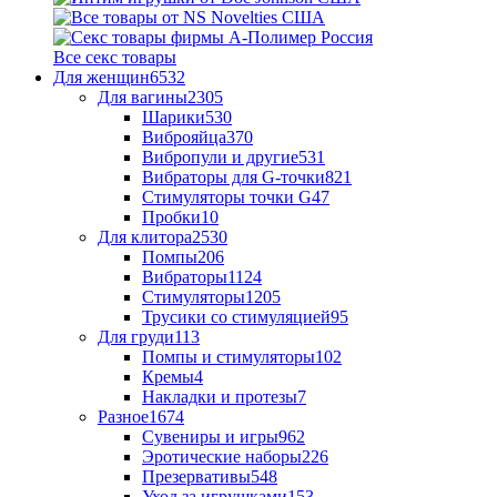
Все секс товары
Для женщин
6532
Для вагины
2305
Шарики
530
Виброяйца
370
Вибропули и другие
531
Вибраторы для G-точки
821
Стимуляторы точки G
47
Пробки
10
Для клитора
2530
Помпы
206
Вибраторы
1124
Стимуляторы
1205
Трусики со стимуляцией
95
Для груди
113
Помпы и стимуляторы
102
Кремы
4
Накладки и протезы
7
Разное
1674
Сувениры и игры
962
Эротические наборы
226
Презервативы
548
Уход за игрушками
153