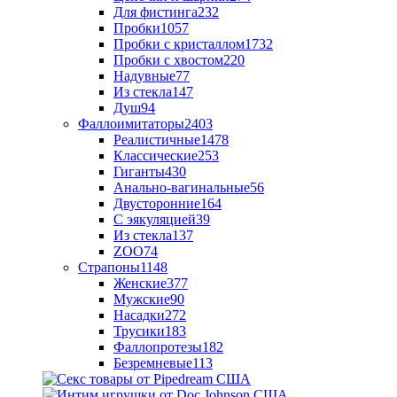
Для фистинга
232
Пробки
1057
Пробки с кристаллом
1732
Пробки с хвостом
220
Надувные
77
Из стекла
147
Душ
94
Фаллоимитаторы
2403
Реалистичные
1478
Классические
253
Гиганты
430
Анально-вагинальные
56
Двусторонние
164
С эякуляцией
39
Из стекла
137
ZOO
74
Страпоны
1148
Женские
377
Мужские
90
Насадки
272
Трусики
183
Фаллопротезы
182
Безремневые
113