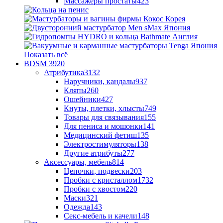
Массажеры простаты
423
Показать всё
BDSM
3920
Атрибутика
3132
Наручники, кандалы
937
Кляпы
260
Ошейники
427
Кнуты, плетки, хлысты
749
Товары для связывания
155
Для пениса и мошонки
141
Медицинский фетиш
135
Электростимуляторы
138
Другие атрибуты
277
Аксессуары, мебель
814
Цепочки, подвески
203
Пробки с кристаллом
1732
Пробки с хвостом
220
Маски
321
Одежда
143
Секс-мебель и качели
148