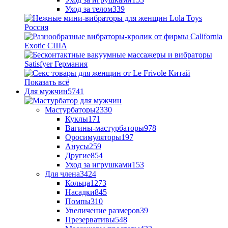
Уход за телом
339
Показать всё
Для мужчин
5741
Мастурбаторы
2330
Куклы
171
Вагины-мастурбаторы
978
Оросимуляторы
197
Анусы
259
Другие
854
Уход за игрушками
153
Для члена
3424
Кольца
1273
Насадки
845
Помпы
310
Увеличение размеров
39
Презервативы
548