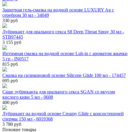
Защитная гель-смазка на водной основе LUXURY Ag с
серебром 30 мл - 34049
330 руб
Лубрикант для орального секса S8 Deep Throat Spray 30 мл -
STB97445
3 155 руб
Интимная смазка на водной основе Lub-in с ароматом жвачки
5 гр - IN0517
815 руб
Смазка на силиконовой основе Silicone Glide 100 мл - 174457
695 руб
Саше лубриканта для орального секса SGAN со вкусом
кислого киви 5 мл - 0608
400 руб
Лубрикант на водной основе Creamy Glide с консистенцией
спермы 150 мл - 6019368
3 780 руб
Похожие товары