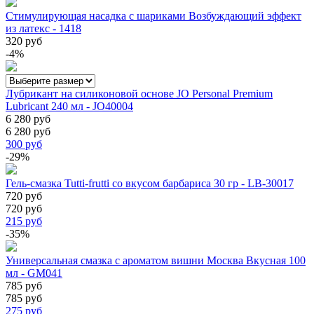
Стимулирующая насадка с шариками Возбуждающий эффект
из латекс - 1418
320 руб
-4%
Лубрикант на силиконовой основе JO Personal Premium
Lubricant 240 мл - JO40004
6 280 руб
6 280 руб
300
руб
-29%
Гель-смазка Tutti-frutti со вкусом барбариса 30 гр - LB-30017
720 руб
720 руб
215
руб
-35%
Универсальная смазка с ароматом вишни Москва Вкусная 100
мл - GM041
785 руб
785 руб
275
руб