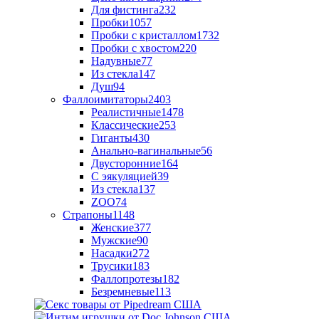
Для фистинга
232
Пробки
1057
Пробки с кристаллом
1732
Пробки с хвостом
220
Надувные
77
Из стекла
147
Душ
94
Фаллоимитаторы
2403
Реалистичные
1478
Классические
253
Гиганты
430
Анально-вагинальные
56
Двусторонние
164
С эякуляцией
39
Из стекла
137
ZOO
74
Страпоны
1148
Женские
377
Мужские
90
Насадки
272
Трусики
183
Фаллопротезы
182
Безремневые
113