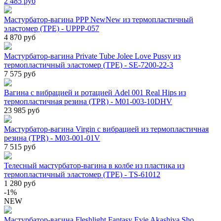
2 485
руб
Мастурбатор-вагина PPP NewNew из термопластичный
эластомер (TPE) - UPPP-057
4 870 руб
Мастурбатор-вагина Private Tube Jolee Love Pussy из
термопластичный эластомер (TPE) - SE-7200-22-3
7 575 руб
Вагина с вибрацией и ротацией Adel 001 Real Hips из
термопластичная резина (TPR) - M01-003-10DHV
23 985 руб
Мастурбатор-вагина Virgin с вибрацией из термопластичная
резина (TPR) - M03-001-01V
7 515 руб
Телесный мастурбатор-вагина в колбе из пластика из
термопластичный эластомер (TPE) - TS-61012
1 280 руб
-1%
NEW
Мастурбатор-вагина Fleshlight Fantasy Evie Akashiya Sho