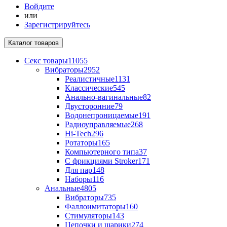
Войдите
или
Зарегистрируйтесь
Каталог
товаров
Секс товары
11055
Вибраторы
2952
Реалистичные
1131
Классические
545
Анально-вагинальные
82
Двусторонние
79
Водонепроницаемые
191
Радиоуправляемые
268
Hi-Tech
296
Ротаторы
165
Компьютерного типа
37
С фрикциями Stroker
171
Для пар
148
Наборы
116
Анальные
4805
Вибраторы
735
Фаллоимитаторы
160
Стимуляторы
143
Цепочки и шарики
274