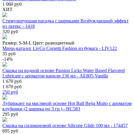
1 060 руб
ХИТ
Стимулирующая насадка с шариками Возбуждающий эффект
из латекс - 1418
320 руб
Размер:
S-M-L
Цвет:
разноцветный
Мини-каталог LivCo Corsetti Fashion из бумага - LIV122
35 руб
-14%
Смазка на водной основе Passion Licks Water Based Flavored
Lubricant с ароматом ванили 236 мл - AE805-Vanilla
1 670 руб
1 670 руб
250
руб
Лубрикант на масляной основе Hot Ball Beija Muito с ароматом
клубники (2 шарика по 3 гр.) - HC583
295 руб
Смазка на силиконовой основе Silicone Glide 100 мл - 174457
695 руб