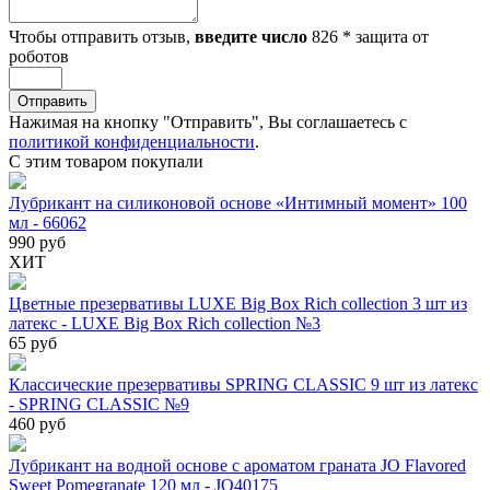
Чтобы отправить отзыв,
введите число
826
*
защита от
роботов
Отправить
Нажимая на кнопку "Отправить", Вы соглашаетесь с
политикой конфиденциальности
.
С этим товаром покупали
Лубрикант на силиконовой основе «Интимный момент» 100
мл - 66062
990 руб
ХИТ
Цветные презервативы LUXE Big Box Rich collection 3 шт из
латекс - LUXE Big Box Rich collection №3
65 руб
Классические презервативы SPRING CLASSIC 9 шт из латекс
- SPRING CLASSIC №9
460 руб
Лубрикант на водной основе с ароматом граната JO Flavored
Sweet Pomegranate 120 мл - JO40175