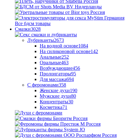
Все бдсм товары
Смазки
3028
Лубриканты
2673
На водной основе
1084
На силиконовой основе
142
Анальные
252
Оральные
463
Возбуждающие
456
Пролонгаторы
95
Для массажа
694
С феромонами
358
Женские духи
190
Мужские духи
80
Концентраты
30
Косметика
71