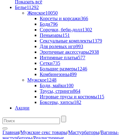
Показать всё
Белье
11292
Женское
10050
Корсеты и корсажи
366
Боди
796
Сорочки, беби-долл
1302
Пеньюары
151
Сексуальные комплекты
1379
Для ролевых игр
993
Эротичные аксессуары
2938
Интимные платья
577
Сетки
735
Большие размеры
1246
Комбинезоны
499
Мужское
1248
Боди, майки
100
Трусы, стринги
864
Игровые трусы и костюмы
115
Боксеры, хипсы
182
Акции
Главная
/
Мужские секс товары
/
Мастурбаторы
/
Вагины-
мастурбаторы
/
Реалистичные