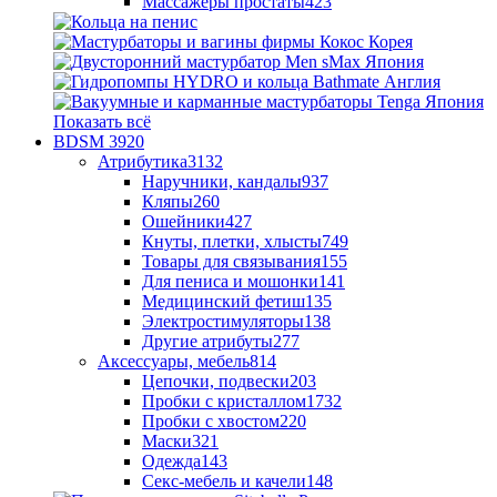
Массажеры простаты
423
Показать всё
BDSM
3920
Атрибутика
3132
Наручники, кандалы
937
Кляпы
260
Ошейники
427
Кнуты, плетки, хлысты
749
Товары для связывания
155
Для пениса и мошонки
141
Медицинский фетиш
135
Электростимуляторы
138
Другие атрибуты
277
Аксессуары, мебель
814
Цепочки, подвески
203
Пробки с кристаллом
1732
Пробки с хвостом
220
Маски
321
Одежда
143
Секс-мебель и качели
148