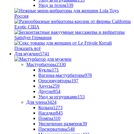
Уход за телом
339
Показать всё
Для мужчин
5741
Мастурбаторы
2330
Куклы
171
Вагины-мастурбаторы
978
Оросимуляторы
197
Анусы
259
Другие
854
Уход за игрушками
153
Для члена
3424
Кольца
1273
Насадки
845
Помпы
310
Увеличение размеров
39
Презервативы
548