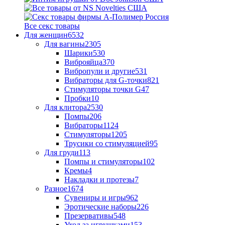
Все секс товары
Для женщин
6532
Для вагины
2305
Шарики
530
Виброяйца
370
Вибропули и другие
531
Вибраторы для G-точки
821
Стимуляторы точки G
47
Пробки
10
Для клитора
2530
Помпы
206
Вибраторы
1124
Стимуляторы
1205
Трусики со стимуляцией
95
Для груди
113
Помпы и стимуляторы
102
Кремы
4
Накладки и протезы
7
Разное
1674
Сувениры и игры
962
Эротические наборы
226
Презервативы
548
Уход за игрушками
153