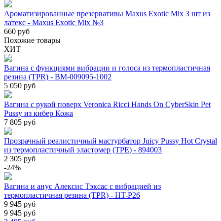
Ароматизированные презервативы Maxus Exotic Mix 3 шт из
латекс - Maxus Exotic Mix №3
660 руб
Похожие товары
ХИТ
Вагина с функциями вибрации и голоса из термопластичная
резина (TPR) - BM-009095-1002
5 050 руб
Вагина с рукой поверх Veronica Ricci Hands On CyberSkin Pet
Pussy из кибер Кожа
7 805 руб
Прозрачный реалистичный мастурбатор Juicy Pussy Hot Crystal
из термопластичный эластомер (TPE) - 894003
2 305 руб
-24%
Вагина и анус Алексис Тэксас с вибрацией из
термопластичная резина (TPR) - HT-P26
9 945 руб
9 945 руб