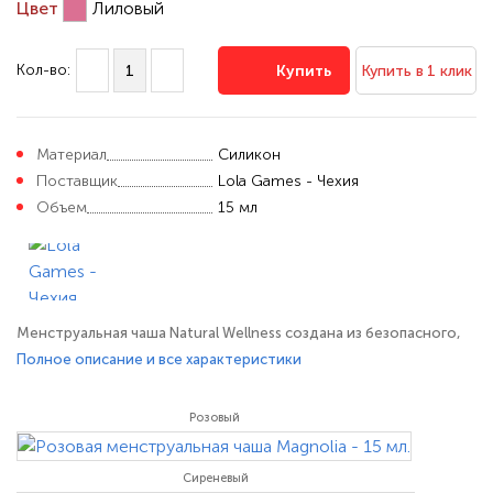
Цвет
Лиловый
Кол-во:
Купить
Купить в 1 клик
Материал
Силикон
Поставщик
Lola Games - Чехия
Объем
15 мл
Менструальная чаша Natural Wellness создана из безопасного,
медицинского силикона и обеспечивает защиту до 12 часов.
Полное описание и все характеристики
Будьте уверены в защите от протекания даже при активном
образе жизни - с чашей можно плавать и заниматься спортом. А
Розовый
еще она абсолютно незаметна под любым бельем и не
ощущается
Сиреневый