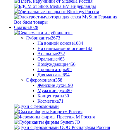
Все бдсм товары
Смазки
3028
Лубриканты
2673
На водной основе
1084
На силиконовой основе
142
Анальные
252
Оральные
463
Возбуждающие
456
Пролонгаторы
95
Для массажа
694
С феромонами
358
Женские духи
190
Мужские духи
80
Концентраты
30
Косметика
71