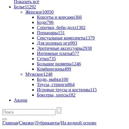
Показать всё
Белье
11292
Женское
10050
Корсеты и корсажи
366
Боди
796
Сорочки, беби-долл
1302
Пеньюары
151
Сексуальные комплекты
1379
Для ролевых игр
993
Эротичные аксессуары
2938
Интимные платья
577
Сетки
735
Большие размеры
1246
Комбинезоны
499
Мужское
1248
Боди, майки
100
Трусы, стринги
864
Игровые трусы и костюмы
115
Боксеры, хипсы
182
Акции
Главная
/
Смазки
/
Лубриканты
/
На водной основе