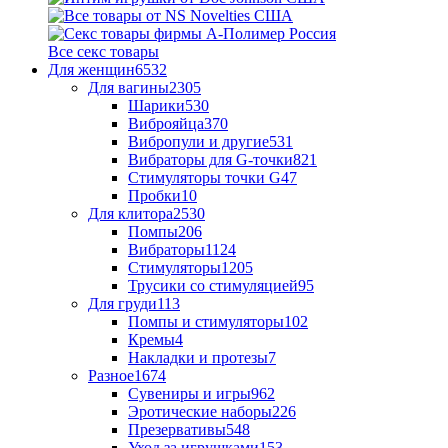
Все секс товары
Для женщин
6532
Для вагины
2305
Шарики
530
Виброяйца
370
Вибропули и другие
531
Вибраторы для G-точки
821
Стимуляторы точки G
47
Пробки
10
Для клитора
2530
Помпы
206
Вибраторы
1124
Стимуляторы
1205
Трусики со стимуляцией
95
Для груди
113
Помпы и стимуляторы
102
Кремы
4
Накладки и протезы
7
Разное
1674
Сувениры и игры
962
Эротические наборы
226
Презервативы
548
Уход за игрушками
153