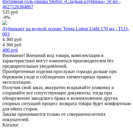
Интимная гель-смазка Shefox «Сладкая клубника» 50 мл -
4627126384867
535 руб
-9%
Лубрикант на водной основе Tenga Lotion Light 170 мл - TLO-
003
4 360 руб
4 360 руб
400
руб
Внимание! Внешний вид товара, комплектация и
характеристики могут изменяться производителем без
предварительных уведомлений.
Приобретенные изделия прослужат гораздо дольше при
бережном уходе и соблюдении элементарных правил
эксплуатации.
Получив свой заказ, аккуратно вскрывайте упаковку и
сохраняйте все сопутствующие документы; тогда при
обнаружении заводского брака и возникновении других
спорных ситуаций процесс возврата товара будет комфортным
для обеих сторон.
Заказы принимаются только от совершеннолетних
покупателей.
Каталог