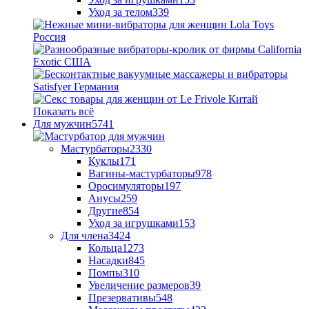
Уход за телом
339
Показать всё
Для мужчин
5741
Мастурбаторы
2330
Куклы
171
Вагины-мастурбаторы
978
Оросимуляторы
197
Анусы
259
Другие
854
Уход за игрушками
153
Для члена
3424
Кольца
1273
Насадки
845
Помпы
310
Увеличение размеров
39
Презервативы
548