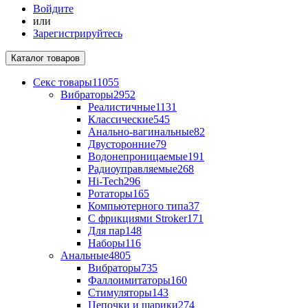
Войдите
или
Зарегистрируйтесь
Каталог
товаров
Секс товары
11055
Вибраторы
2952
Реалистичные
1131
Классические
545
Анально-вагинальные
82
Двусторонние
79
Водонепроницаемые
191
Радиоуправляемые
268
Hi-Tech
296
Ротаторы
165
Компьютерного типа
37
С фрикциями Stroker
171
Для пар
148
Наборы
116
Анальные
4805
Вибраторы
735
Фаллоимитаторы
160
Стимуляторы
143
Цепочки и шарики
274