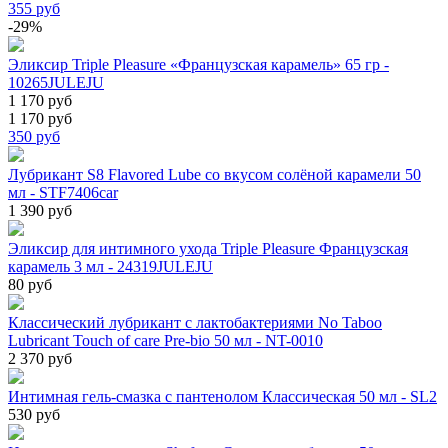
355
руб
-29%
Эликсир Triple Pleasure «Французская карамель» 65 гр -
10265JULEJU
1 170 руб
1 170 руб
350
руб
Лубрикант S8 Flavored Lube со вкусом солёной карамели 50
мл - STF7406car
1 390 руб
Эликсир для интимного ухода Triple Pleasure Французская
карамель 3 мл - 24319JULEJU
80 руб
Классический лубрикант с лактобактериями No Taboo
Lubricant Touch of care Pre-bio 50 мл - NT-0010
2 370 руб
Интимная гель-смазка с пантенолом Классическая 50 мл - SL2
530 руб