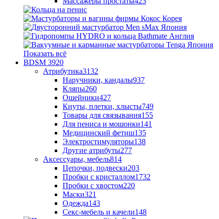
Массажеры простаты
423
Показать всё
BDSM
3920
Атрибутика
3132
Наручники, кандалы
937
Кляпы
260
Ошейники
427
Кнуты, плетки, хлысты
749
Товары для связывания
155
Для пениса и мошонки
141
Медицинский фетиш
135
Электростимуляторы
138
Другие атрибуты
277
Аксессуары, мебель
814
Цепочки, подвески
203
Пробки с кристаллом
1732
Пробки с хвостом
220
Маски
321
Одежда
143
Секс-мебель и качели
148