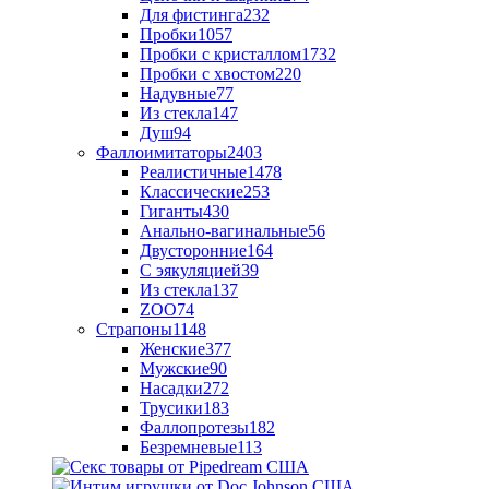
Для фистинга
232
Пробки
1057
Пробки с кристаллом
1732
Пробки с хвостом
220
Надувные
77
Из стекла
147
Душ
94
Фаллоимитаторы
2403
Реалистичные
1478
Классические
253
Гиганты
430
Анально-вагинальные
56
Двусторонние
164
С эякуляцией
39
Из стекла
137
ZOO
74
Страпоны
1148
Женские
377
Мужские
90
Насадки
272
Трусики
183
Фаллопротезы
182
Безремневые
113