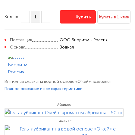
Кол-во:
Купить
Купить в 1 клик
Поставщик
ООО Биоритм - Россия
Основа
Водная
Интимная смазка на водной основе «О’кей» позволяет
дополнить удовольствие от близости с любимым человеком
Полное описание и все характеристики
клубничным ароматом. Лубрикант «О’кей» обеспечивает
отличное скольжение и увлажнение на протяжении всего
Абрикос
полового акта. Подходит для использования с секс-игрушками
из любых материалов. Не
Ананас