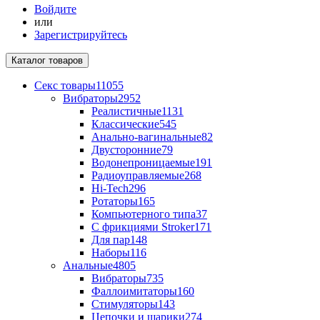
Войдите
или
Зарегистрируйтесь
Каталог
товаров
Секс товары
11055
Вибраторы
2952
Реалистичные
1131
Классические
545
Анально-вагинальные
82
Двусторонние
79
Водонепроницаемые
191
Радиоуправляемые
268
Hi-Tech
296
Ротаторы
165
Компьютерного типа
37
С фрикциями Stroker
171
Для пар
148
Наборы
116
Анальные
4805
Вибраторы
735
Фаллоимитаторы
160
Стимуляторы
143
Цепочки и шарики
274