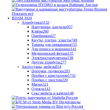
Показать всё
BDSM
3920
Атрибутика
3132
Наручники, кандалы
937
Кляпы
260
Ошейники
427
Кнуты, плетки, хлысты
749
Товары для связывания
155
Для пениса и мошонки
141
Медицинский фетиш
135
Электростимуляторы
138
Другие атрибуты
277
Аксессуары, мебель
814
Цепочки, подвески
203
Пробки с кристаллом
1732
Пробки с хвостом
220
Маски
321
Одежда
143
Секс-мебель и качели
148