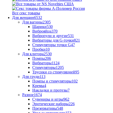
Все секс товары
Для женщин
6532
Для вагины
2305
Шарики
530
Виброяйца
370
Вибропули и другие
531
Вибраторы для G-точки
821
Стимуляторы точки G
47
Пробки
10
Для клитора
2530
Помпы
206
Вибраторы
1124
Стимуляторы
1205
Трусики со стимуляцией
95
Для груди
113
Помпы и стимуляторы
102
Кремы
4
Накладки и протезы
7
Разное
1674
Сувениры и игры
962
Эротические наборы
226
Презервативы
548
Уход за игрушками
153