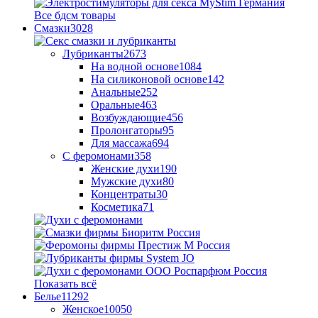
Все бдсм товары
Смазки
3028
Лубриканты
2673
На водной основе
1084
На силиконовой основе
142
Анальные
252
Оральные
463
Возбуждающие
456
Пролонгаторы
95
Для массажа
694
С феромонами
358
Женские духи
190
Мужские духи
80
Концентраты
30
Косметика
71
Показать всё
Белье
11292
Женское
10050