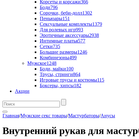
Корсеты и корсажи
366
Боди
796
Сорочки, беби-долл
1302
Пеньюары
151
Сексуальные комплекты
1379
Для ролевых игр
993
Эротичные аксессуары
2938
Интимные платья
577
Сетки
735
Большие размеры
1246
Комбинезоны
499
Мужское
1248
Боди, майки
100
Трусы, стринги
864
Игровые трусы и костюмы
115
Боксеры, хипсы
182
Акции
Главная
/
Мужские секс товары
/
Мастурбаторы
/
Анусы
Внутренний рукав для мастур