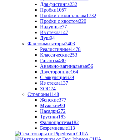
Для фистинга
232
Пробки
1057
Пробки с кристаллом
1732
Пробки с хвостом
220
Надувные
77
Из стекла
147
Душ
94
Фаллоимитаторы
2403
Реалистичные
1478
Классические
253
Гиганты
430
Анально-вагинальные
56
Двусторонние
164
С эякуляцией
39
Из стекла
137
ZOO
74
Страпоны
1148
Женские
377
Мужские
90
Насадки
272
Трусики
183
Фаллопротезы
182
Безремневые
113