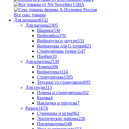
Все секс товары
Для женщин
6532
Для вагины
2305
Шарики
530
Виброяйца
370
Вибропули и другие
531
Вибраторы для G-точки
821
Стимуляторы точки G
47
Пробки
10
Для клитора
2530
Помпы
206
Вибраторы
1124
Стимуляторы
1205
Трусики со стимуляцией
95
Для груди
113
Помпы и стимуляторы
102
Кремы
4
Накладки и протезы
7
Разное
1674
Сувениры и игры
962
Эротические наборы
226
Презервативы
548
Уход за игрушками
153