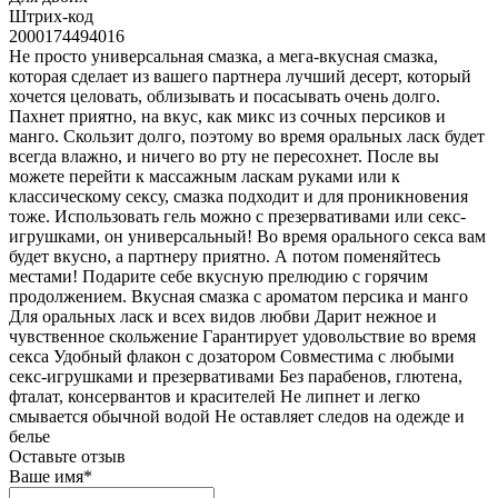
Штрих-код
2000174494016
Не просто универсальная смазка, а мега-вкусная смазка,
которая сделает из вашего партнера лучший десерт, который
хочется целовать, облизывать и посасывать очень долго.
Пахнет приятно, на вкус, как микс из сочных персиков и
манго. Скользит долго, поэтому во время оральных ласк будет
всегда влажно, и ничего во рту не пересохнет. После вы
можете перейти к массажным ласкам руками или к
классическому сексу, смазка подходит и для проникновения
тоже. Использовать гель можно с презервативами или секс-
игрушками, он универсальный! Во время орального секса вам
будет вкусно, а партнеру приятно. А потом поменяйтесь
местами! Подарите себе вкусную прелюдию с горячим
продолжением. Вкусная смазка с ароматом персика и манго
Для оральных ласк и всех видов любви Дарит нежное и
чувственное скольжение Гарантирует удовольствие во время
секса Удобный флакон с дозатором Совместима с любыми
секс-игрушками и презервативами Без парабенов, глютена,
фталат, консервантов и красителей Не липнет и легко
смывается обычной водой Не оставляет следов на одежде и
белье
Оставьте отзыв
Ваше имя
*