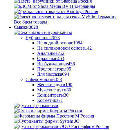
Все бдсм товары
Смазки
3028
Лубриканты
2673
На водной основе
1084
На силиконовой основе
142
Анальные
252
Оральные
463
Возбуждающие
456
Пролонгаторы
95
Для массажа
694
С феромонами
358
Женские духи
190
Мужские духи
80
Концентраты
30
Косметика
71