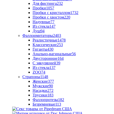
Для фистинга
232
Пробки
1057
Пробки с кристаллом
1732
Пробки с хвостом
220
Надувные
77
Из стекла
147
Душ
94
Фаллоимитаторы
2403
Реалистичные
1478
Классические
253
Гиганты
430
Анально-вагинальные
56
Двусторонние
164
С эякуляцией
39
Из стекла
137
ZOO
74
Страпоны
1148
Женские
377
Мужские
90
Насадки
272
Трусики
183
Фаллопротезы
182
Безремневые
113