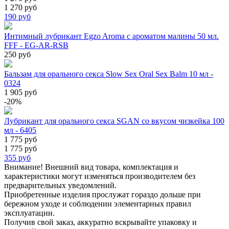
1 270 руб
190
руб
Интимный лубрикант Egzo Aroma с ароматом малины 50 мл.
FFF - EG-AR-RSB
250 руб
Бальзам для орального секса Slow Sex Oral Sex Balm 10 мл -
0324
1 905 руб
-20%
Лубрикант для орального секса SGAN со вкусом чизкейка 100
мл - 6405
1 775 руб
1 775 руб
355
руб
Внимание! Внешний вид товара, комплектация и
характеристики могут изменяться производителем без
предварительных уведомлений.
Приобретенные изделия прослужат гораздо дольше при
бережном уходе и соблюдении элементарных правил
эксплуатации.
Получив свой заказ, аккуратно вскрывайте упаковку и