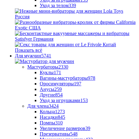
Уход за телом
339
Показать всё
Для мужчин
5741
Мастурбаторы
2330
Куклы
171
Вагины-мастурбаторы
978
Оросимуляторы
197
Анусы
259
Другие
854
Уход за игрушками
153
Для члена
3424
Кольца
1273
Насадки
845
Помпы
310
Увеличение размеров
39
Презервативы
548