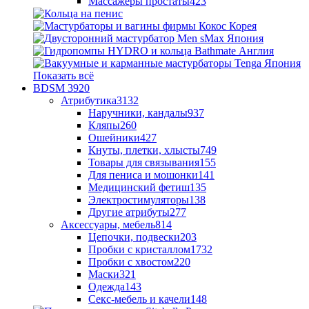
Массажеры простаты
423
Показать всё
BDSM
3920
Атрибутика
3132
Наручники, кандалы
937
Кляпы
260
Ошейники
427
Кнуты, плетки, хлысты
749
Товары для связывания
155
Для пениса и мошонки
141
Медицинский фетиш
135
Электростимуляторы
138
Другие атрибуты
277
Аксессуары, мебель
814
Цепочки, подвески
203
Пробки с кристаллом
1732
Пробки с хвостом
220
Маски
321
Одежда
143
Секс-мебель и качели
148