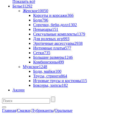
Показать всё
Белье
11292
Женское
10050
Корсеты и корсажи
366
Боди
796
Сорочки, беби-долл
1302
Пеньюары
151
Сексуальные комплекты
1379
Для ролевых игр
993
Эротичные аксессуары
2938
Интимные платья
577
Сетки
735
Большие размеры
1246
Комбинезоны
499
Мужское
1248
Боди, майки
100
Трусы, стринги
864
Игровые трусы и костюмы
115
Боксеры, хипсы
182
Акции
Главная
/
Смазки
/
Лубриканты
/
Оральные