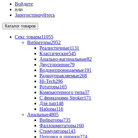
Войдите
или
Зарегистрируйтесь
Каталог
товаров
Секс товары
11055
Вибраторы
2952
Реалистичные
1131
Классические
545
Анально-вагинальные
82
Двусторонние
79
Водонепроницаемые
191
Радиоуправляемые
268
Hi-Tech
296
Ротаторы
165
Компьютерного типа
37
С фрикциями Stroker
171
Для пар
148
Наборы
116
Анальные
4805
Вибраторы
735
Фаллоимитаторы
160
Стимуляторы
143
Цепочки и шарики
274