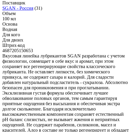
Поставщик
SGAN - Россия
(31)
Объем
100 мл
Основа
Водная
Для кого
Для двоих
Штрих-код
4687205150653
Вкусовая линейка лубрикантов SGAN разработана с учетом
физиологии, совмещает в себе вкус и аромат, при этом
сохраняет все регенерирующие свойства классического
лубриканта. Не оставляет липкости, без химического
привкуса, не содержит сахара и калорий. Для сладости
добавлен натуральный подсластитель - сукралоза. Абсолютно
безопасен для проникновения и при проглатывании.
Эксклюзивная густая формула обеспечивает лучшее
обволакивание половых органов, тем самым гарантируя
приятные ощущения без высыхания и обеспечивая экстра
долгое скольжение. Благодаря исключительно
высококачественным компонентам сохраняет естественный
pH баланс слизистых, не вызывает жжения и неприятных
ощущений. Не содержит парабенов, силиконов, масел и
красителей. Алоэ в составе не только регенерирует и обладает