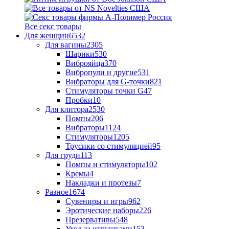
Все секс товары
Для женщин
6532
Для вагины
2305
Шарики
530
Виброяйца
370
Вибропули и другие
531
Вибраторы для G-точки
821
Стимуляторы точки G
47
Пробки
10
Для клитора
2530
Помпы
206
Вибраторы
1124
Стимуляторы
1205
Трусики со стимуляцией
95
Для груди
113
Помпы и стимуляторы
102
Кремы
4
Накладки и протезы
7
Разное
1674
Сувениры и игры
962
Эротические наборы
226
Презервативы
548
Уход за игрушками
153