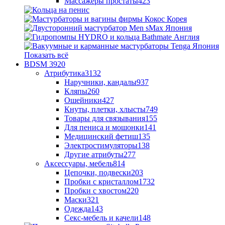
Массажеры простаты
423
Показать всё
BDSM
3920
Атрибутика
3132
Наручники, кандалы
937
Кляпы
260
Ошейники
427
Кнуты, плетки, хлысты
749
Товары для связывания
155
Для пениса и мошонки
141
Медицинский фетиш
135
Электростимуляторы
138
Другие атрибуты
277
Аксессуары, мебель
814
Цепочки, подвески
203
Пробки с кристаллом
1732
Пробки с хвостом
220
Маски
321
Одежда
143
Секс-мебель и качели
148