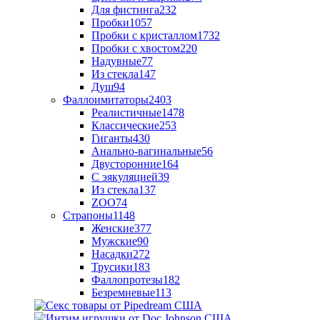
Для фистинга
232
Пробки
1057
Пробки с кристаллом
1732
Пробки с хвостом
220
Надувные
77
Из стекла
147
Душ
94
Фаллоимитаторы
2403
Реалистичные
1478
Классические
253
Гиганты
430
Анально-вагинальные
56
Двусторонние
164
С эякуляцией
39
Из стекла
137
ZOO
74
Страпоны
1148
Женские
377
Мужские
90
Насадки
272
Трусики
183
Фаллопротезы
182
Безремневые
113