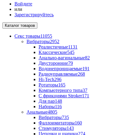
Войдите
или
Зарегистрируйтесь
Каталог
товаров
Секс товары
11055
Вибраторы
2952
Реалистичные
1131
Классические
545
Анально-вагинальные
82
Двусторонние
79
Водонепроницаемые
191
Радиоуправляемые
268
Hi-Tech
296
Ротаторы
165
Компьютерного типа
37
С фрикциями Stroker
171
Для пар
148
Наборы
116
Анальные
4805
Вибраторы
735
Фаллоимитаторы
160
Стимуляторы
143
Цепочки и шарики
274