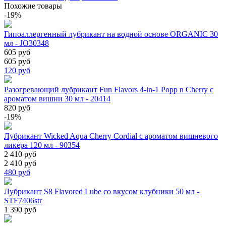
Похожие товары
-19%
Гипоаллергенный лубрикант на водной основе ORGANIC 30
мл - JO30348
605 руб
605 руб
120
руб
Разогревающий лубрикант Fun Flavors 4-in-1 Popp n Cherry с
ароматом вишни 30 мл - 20414
820 руб
-19%
Лубрикант Wicked Aqua Cherry Cordial с ароматом вишневого
ликера 120 мл - 90354
2 410 руб
2 410 руб
480
руб
Лубрикант S8 Flavored Lube со вкусом клубники 50 мл -
STF7406str
1 390 руб