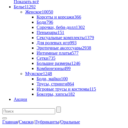
Показать всё
Белье
11292
Женское
10050
Корсеты и корсажи
366
Боди
796
Сорочки, беби-долл
1302
Пеньюары
151
Сексуальные комплекты
1379
Для ролевых игр
993
Эротичные аксессуары
2938
Интимные платья
577
Сетки
735
Большие размеры
1246
Комбинезоны
499
Мужское
1248
Боди, майки
100
Трусы, стринги
864
Игровые трусы и костюмы
115
Боксеры, хипсы
182
Акции
Главная
/
Смазки
/
Лубриканты
/
Оральные