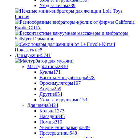
Уход за телом
339
Показать всё
Для мужчин
5741
Мастурбаторы
2330
Куклы
171
Вагины-мастурбаторы
978
Оросимуляторы
197
Анусы
259
Другие
854
Уход за игрушками
153
Для члена
3424
Кольца
1273
Насадки
845
Помпы
310
Увеличение размеров
39
Презервативы
548