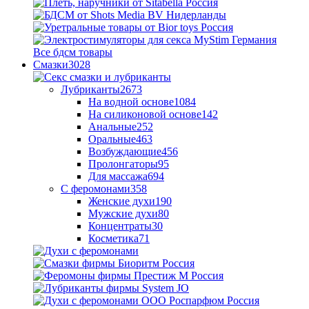
Все бдсм товары
Смазки
3028
Лубриканты
2673
На водной основе
1084
На силиконовой основе
142
Анальные
252
Оральные
463
Возбуждающие
456
Пролонгаторы
95
Для массажа
694
С феромонами
358
Женские духи
190
Мужские духи
80
Концентраты
30
Косметика
71