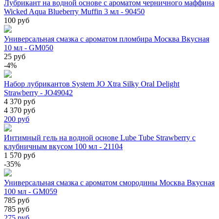
Лубрикант на водной основе с ароматом черничного маффина
Wicked Aqua Blueberry Muffin 3 мл - 90450
100 руб
Универсальная смазка с ароматом пломбира Москва Вкусная
10 мл - GM050
25 руб
-4%
Набор лубрикантов System JO Xtra Silky Oral Delight
Strawberry - JO49042
4 370 руб
4 370 руб
200
руб
Интимный гель на водной основе Lube Tube Strawberry с
клубничным вкусом 100 мл - 21104
1 570 руб
-35%
Универсальная смазка с ароматом смородины Москва Вкусная
100 мл - GM059
785 руб
785 руб
275
руб