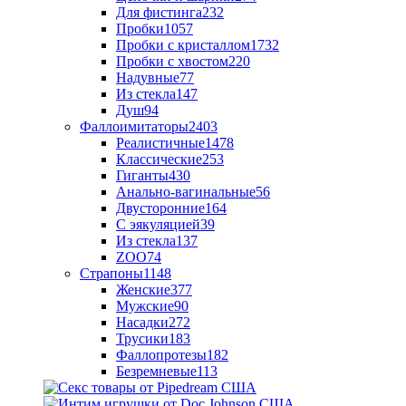
Для фистинга
232
Пробки
1057
Пробки с кристаллом
1732
Пробки с хвостом
220
Надувные
77
Из стекла
147
Душ
94
Фаллоимитаторы
2403
Реалистичные
1478
Классические
253
Гиганты
430
Анально-вагинальные
56
Двусторонние
164
С эякуляцией
39
Из стекла
137
ZOO
74
Страпоны
1148
Женские
377
Мужские
90
Насадки
272
Трусики
183
Фаллопротезы
182
Безремневые
113