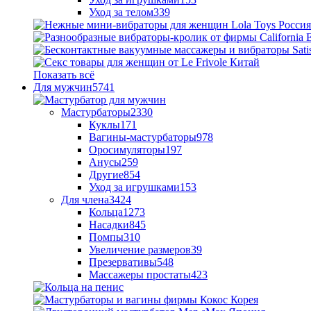
Уход за телом
339
Показать всё
Для мужчин
5741
Мастурбаторы
2330
Куклы
171
Вагины-мастурбаторы
978
Оросимуляторы
197
Анусы
259
Другие
854
Уход за игрушками
153
Для члена
3424
Кольца
1273
Насадки
845
Помпы
310
Увеличение размеров
39
Презервативы
548
Массажеры простаты
423