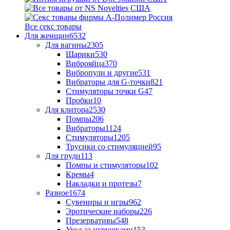
Все секс товары
Для женщин
6532
Для вагины
2305
Шарики
530
Виброяйца
370
Вибропули и другие
531
Вибраторы для G-точки
821
Стимуляторы точки G
47
Пробки
10
Для клитора
2530
Помпы
206
Вибраторы
1124
Стимуляторы
1205
Трусики со стимуляцией
95
Для груди
113
Помпы и стимуляторы
102
Кремы
4
Накладки и протезы
7
Разное
1674
Сувениры и игры
962
Эротические наборы
226
Презервативы
548
Уход за игрушками
153