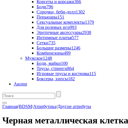
Корсеты и корсажи
366
Боди
796
Сорочки, беби-долл
1302
Пеньюары
151
Сексуальные комплекты
1379
Для ролевых игр
993
Эротичные аксессуары
2938
Интимные платья
577
Сетки
735
Большие размеры
1246
Комбинезоны
499
Мужское
1248
Боди, майки
100
Трусы, стринги
864
Игровые трусы и костюмы
115
Боксеры, хипсы
182
Акции
Главная
/
BDSM
/
Атрибутика
/
Другие атрибуты
Черная металлическая клетка 