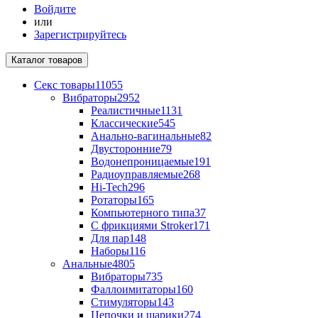
Войдите
или
Зарегистрируйтесь
Каталог
товаров
Секс товары
11055
Вибраторы
2952
Реалистичные
1131
Классические
545
Анально-вагинальные
82
Двусторонние
79
Водонепроницаемые
191
Радиоуправляемые
268
Hi-Tech
296
Ротаторы
165
Компьютерного типа
37
С фрикциями Stroker
171
Для пар
148
Наборы
116
Анальные
4805
Вибраторы
735
Фаллоимитаторы
160
Стимуляторы
143
Цепочки и шарики
274