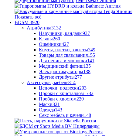
Показать всё
BDSM
3920
Атрибутика
3132
Наручники, кандалы
937
Кляпы
260
Ошейники
427
Кнуты, плетки, хлысты
749
Товары для связывания
155
Для пениса и мошонки
141
Медицинский фетиш
135
Электростимуляторы
138
Другие атрибуты
277
Аксессуары, мебель
814
Цепочки, подвески
203
Пробки с кристаллом
1732
Пробки с хвостом
220
Маски
321
Одежда
143
Секс-мебель и качели
148