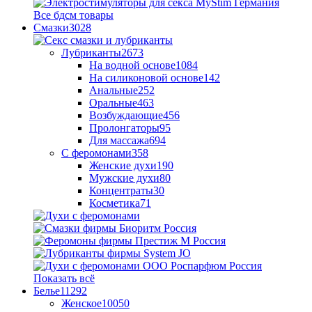
Все бдсм товары
Смазки
3028
Лубриканты
2673
На водной основе
1084
На силиконовой основе
142
Анальные
252
Оральные
463
Возбуждающие
456
Пролонгаторы
95
Для массажа
694
С феромонами
358
Женские духи
190
Мужские духи
80
Концентраты
30
Косметика
71
Показать всё
Белье
11292
Женское
10050