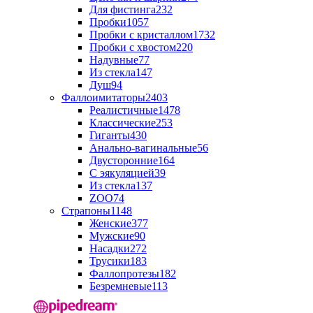
Для фистинга
232
Пробки
1057
Пробки с кристаллом
1732
Пробки с хвостом
220
Надувные
77
Из стекла
147
Душ
94
Фаллоимитаторы
2403
Реалистичные
1478
Классические
253
Гиганты
430
Анально-вагинальные
56
Двусторонние
164
С эякуляцией
39
Из стекла
137
ZOO
74
Страпоны
1148
Женские
377
Мужские
90
Насадки
272
Трусики
183
Фаллопротезы
182
Безремневые
113