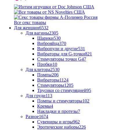
Все секс товары
Для женщин
6532
Для вагины
2305
Шарики
530
Виброяйца
370
Вибропули и другие
531
Вибраторы для G-точки
821
Стимуляторы точки G
47
Пробки
10
Для клитора
2530
Помпы
206
Вибраторы
1124
Стимуляторы
1205
Трусики со стимуляцией
95
Для груди
113
Помпы и стимуляторы
102
Кремы
4
Накладки и протезы
7
Разное
1674
Сувениры и игры
962
Эротические наборы
226