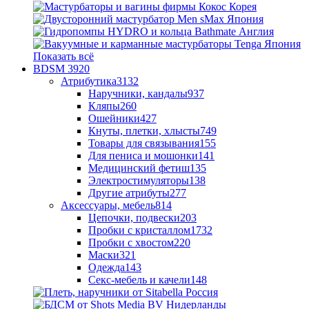
Показать всё
BDSM
3920
Атрибутика
3132
Наручники, кандалы
937
Кляпы
260
Ошейники
427
Кнуты, плетки, хлысты
749
Товары для связывания
155
Для пениса и мошонки
141
Медицинский фетиш
135
Электростимуляторы
138
Другие атрибуты
277
Аксессуары, мебель
814
Цепочки, подвески
203
Пробки с кристаллом
1732
Пробки с хвостом
220
Маски
321
Одежда
143
Секс-мебель и качели
148