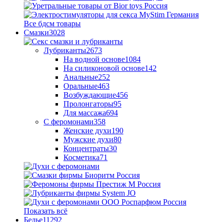
Все бдсм товары
Смазки
3028
Лубриканты
2673
На водной основе
1084
На силиконовой основе
142
Анальные
252
Оральные
463
Возбуждающие
456
Пролонгаторы
95
Для массажа
694
С феромонами
358
Женские духи
190
Мужские духи
80
Концентраты
30
Косметика
71
Показать всё
Белье
11292