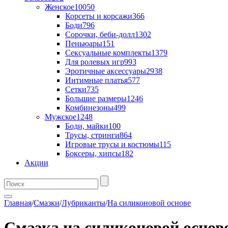
Женское
10050
Корсеты и корсажи
366
Боди
796
Сорочки, беби-долл
1302
Пеньюары
151
Сексуальные комплекты
1379
Для ролевых игр
993
Эротичные аксессуары
2938
Интимные платья
577
Сетки
735
Большие размеры
1246
Комбинезоны
499
Мужское
1248
Боди, майки
100
Трусы, стринги
864
Игровые трусы и костюмы
115
Боксеры, хипсы
182
Акции
Главная
/
Смазки
/
Лубриканты
/
На силиконовой основе
Смазка на силиконовой основе 