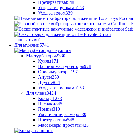
Презервативы
548
Уход за игрушками
153
Уход за телом
339
Показать всё
Для мужчин
5741
Мастурбаторы
2330
Куклы
171
Вагины-мастурбаторы
978
Оросимуляторы
197
Анусы
259
Другие
854
Уход за игрушками
153
Для члена
3424
Кольца
1273
Насадки
845
Помпы
310
Увеличение размеров
39
Презервативы
548
Массажеры простаты
423