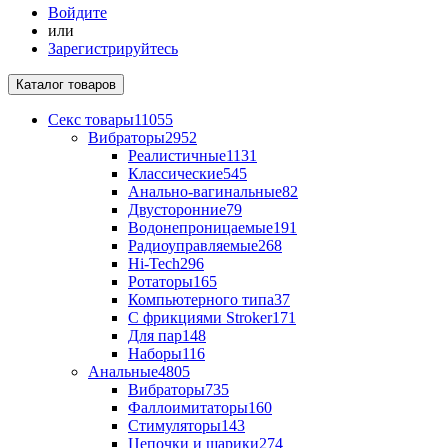
Войдите
или
Зарегистрируйтесь
Каталог
товаров
Секс товары
11055
Вибраторы
2952
Реалистичные
1131
Классические
545
Анально-вагинальные
82
Двусторонние
79
Водонепроницаемые
191
Радиоуправляемые
268
Hi-Tech
296
Ротаторы
165
Компьютерного типа
37
С фрикциями Stroker
171
Для пар
148
Наборы
116
Анальные
4805
Вибраторы
735
Фаллоимитаторы
160
Стимуляторы
143
Цепочки и шарики
274